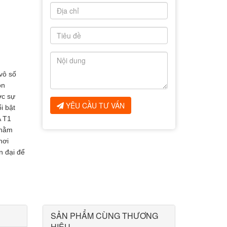
vô số
ọn
ợc sự
YÊU CẦU TƯ VẤN
i bật
A T1
nhằm
hơi
n đại để
SẢN PHẨM CÙNG THƯƠNG
HIỆU