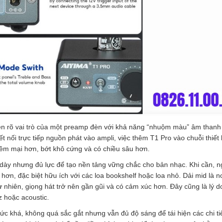
hiện rõ vai trò của một preamp đèn với khả năng “nhuộm màu” âm thanh
t nối trực tiếp nguồn phát vào ampli, việc thêm T1 Pro vào chuỗi thiết 
mềm mại hơn, bớt khô cứng và có chiều sâu hơn.
á dày nhưng đủ lực để tạo nền tảng vững chắc cho bản nhạc. Khi cần, n
ơn, đặc biệt hữu ích với các loa bookshelf hoặc loa nhỏ. Dải mid là n
ự nhiên, giọng hát trở nên gần gũi và có cảm xúc hơn. Đây cũng là lý d
z hoặc acoustic.
mức khá, không quá sắc gắt nhưng vẫn đủ độ sáng để tái hiện các chi ti