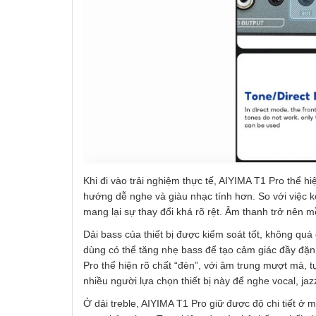
Khi đi vào trải nghiệm thực tế, AIYIMA T1 Pro thể 
hướng dễ nghe và giàu nhạc tính hơn. So với việc kế
mang lại sự thay đổi khá rõ rệt. Âm thanh trở nên 
Dải bass của thiết bị được kiểm soát tốt, không qu
dùng có thể tăng nhẹ bass để tạo cảm giác đầy đặn h
Pro thể hiện rõ chất “đèn”, với âm trung mượt mà, t
nhiều người lựa chọn thiết bị này để nghe vocal, jaz
Ở dải treble, AIYIMA T1 Pro giữ được độ chi tiết ở 