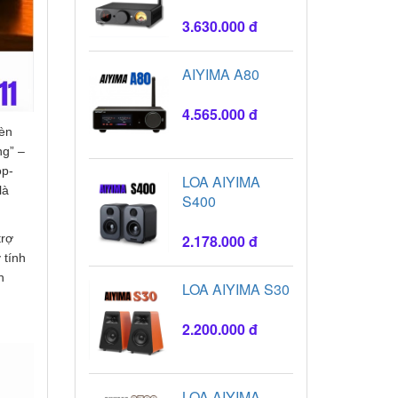
DECODER
3.630.000 đ
AIYIMA A80
4.565.000 đ
đèn
ng” –
op-
LOA AIYIMA
là
S400
trợ
2.178.000 đ
 tính
n
LOA AIYIMA S30
2.200.000 đ
LOA AIYIMA