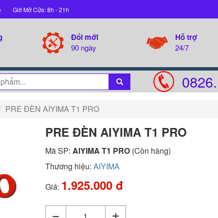
ệ
Giờ Mở Cửa: 8h - 21h
g
Đổi mới
Hỗ trợ
90 ngày
24/7
0826.
PRE ĐÈN AIYIMA T1 PRO
PRE ĐÈN AIYIMA T1 PRO
Mã SP:
AIYIMA T1 PRO
(Còn hàng)
Thương hiệu:
AIYIMA
1.925.000 đ
Giá: