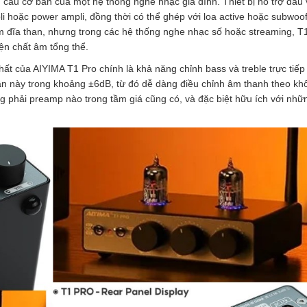
 cầu cơ bản của một hệ thống nghe nhạc gia đình. Thiết bị hỗ trợ đầu
li hoặc power ampli, đồng thời có thể ghép với loa active hoặc subwoof
đĩa than, nhưng trong các hệ thống nghe nhạc số hoặc streaming, T
iện chất âm tổng thể.
ất của AIYIMA T1 Pro chính là khả năng chỉnh bass và treble trực tiếp
 tần này trong khoảng ±6dB, từ đó dễ dàng điều chỉnh âm thanh theo kh
g phải preamp nào trong tầm giá cũng có, và đặc biệt hữu ích với nhữ