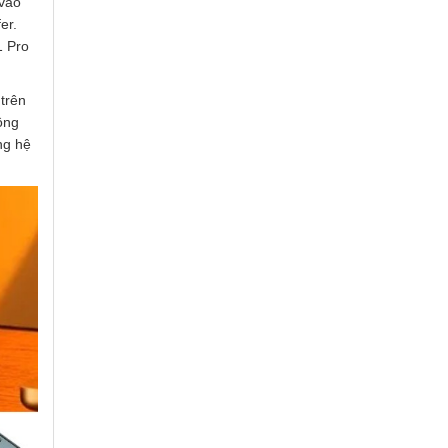
 vào
er.
1 Pro
 trên
ông
ng hệ