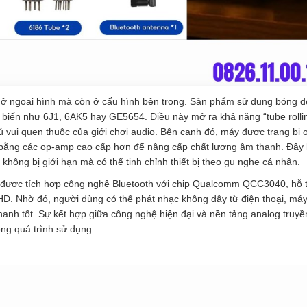
 ở ngoại hình mà còn ở cấu hình bên trong. Sản phẩm sử dụng bóng 
ổ biến như 6J1, 6AK5 hay GE5654. Điều này mở ra khả năng “tube rolli
ú vui quen thuộc của giới chơi audio. Bên cạnh đó, máy được trang bị 
bằng các op-amp cao cấp hơn để nâng cấp chất lượng âm thanh. Đây 
 không bị giới hạn mà có thể tinh chỉnh thiết bị theo gu nghe cá nhân.
n được tích hợp công nghệ Bluetooth với chip Qualcomm QCC3040, hỗ 
D. Nhờ đó, người dùng có thể phát nhạc không dây từ điện thoại, máy
anh tốt. Sự kết hợp giữa công nghệ hiện đại và nền tảng analog truyề
rong quá trình sử dụng.