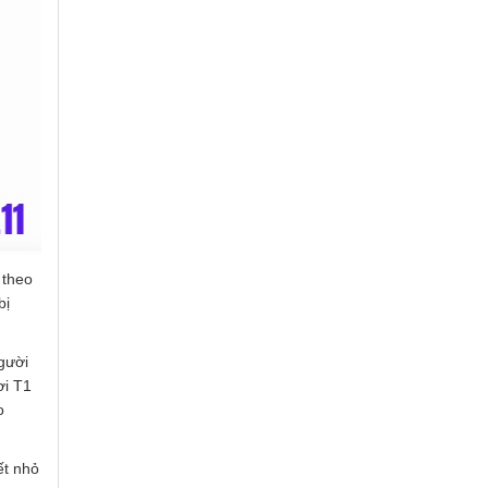
 theo
bị
gười
ơi T1
o
ết nhỏ