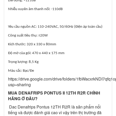
Dải động: >121dB
Nhiễu xuyên âm thanh nổi: -110dB
Yêu cầu nguồn AC: 110-240VAC, 50/60Hz (Điện áp toàn cầu)
Công suất tiêu thụ: ≤20W
Kích thước: 320 x 330 x 80mm
Độ mờ của gói: 470 x 440 x 175 mm
Trọng lượng: 8,5 Kg
Màu sắc: Bạc/Đe
https://drive.google.com/drive/folders/1fbWacxrkNDI7qf
usp=sharing
MUA DENAFRIPS PONTUS II 12TH R2R CHÍNH
HÃNG Ở ĐÂU?
Dac Denafrips Pontus 12TH R2R là sản phẩm nổi
tiếng và được đánh giá cao vì vậy trên thị trường đã