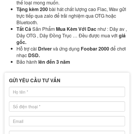
thể loại mong muốn.
Tặng kèm 200
bài hát chất lượng cao Flac, Wav gửi
trực tiếp qua zalo để trải nghiệm qua OTG hoặc
Bluetooth.
Tất Cả
Sản Phẩm
Mua Kèm Với Dac
như : Dây av ,
Dây OTG , Dây Đồng Trục … Đều được mua với
giá
gốc.
Hỗ trợ cài
Driver
và ứng dụng
Foobar 2000
để chơi
nhạc
DSD.
Bảo hành
lên đến 3 năm
GỬI YÊU CẦU TƯ VẤN