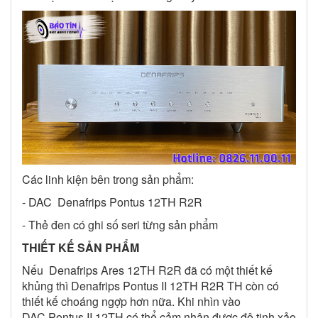
Các linh kiện bên trong sản phẩm:
- DAC Denafrips Pontus 12TH R2R
- Thẻ đen có ghi số seri từng sản phẩm
THIẾT KẾ SẢN PHẨM
Nếu Denafrips Ares 12TH R2R đã có một thiết kế
khủng thì Denafrips Pontus II 12TH R2R TH còn có
thiết kế choáng ngợp hơn nữa. Khi nhìn vào
DAC Pontus II 12TH có thể cảm nhận được độ tinh xảo