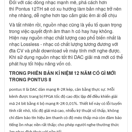
Đối với các dòng nhạc mạnh mẽ, phá cách hơn
thì Pontus 12TH sẽ có xu hướng làm bản nhạc trở nên
nhẹ nhàng, dễ nghe hơn tạo cảm giác êm ái dễ chịu
Và tất nhiên rồi, nguồn nhạc cũng là yếu tố quan trọng
trong việc quyết định âm than h có hay hay không.
Hiện nay nguồn nhạc chất lượng cao phổ biến nhất là
nhạc Lossless - nhạc có chất lượng tương đương với
đĩa CV và phải download về máy tính mới nghe được.
Khi sử dụng nguồn nhạc tốt thì DAC giải mã mới có thể
phát huy tối hiệu năng vốn có.
TRONG PHIÊN BẢN KỈ NIỆM 12 NĂM CÓ GÌ MỚI
TRONG PONTUS II
pontus II là DAC dàn mạng R-2R kép, cân bằng thực sự. Mỗi
kênh được trang bị FPGA tốc độ cao độc lập để điều khiển giải
mã 24 bit bằng 4 bộ mạng R-2R 0,01%. Thiết kế này có lỗi tuyến
tính rất nhỏ, tốc độ giải mã cao, nhiễu kỹ thuật số thấp, không
chỉ đảm bảo tín hiệu âm thanh có độ méo thấp mà còn đảm bảo
tiếng ồn nhạc nền rất thấp; cho phép người nghe thưởng thức