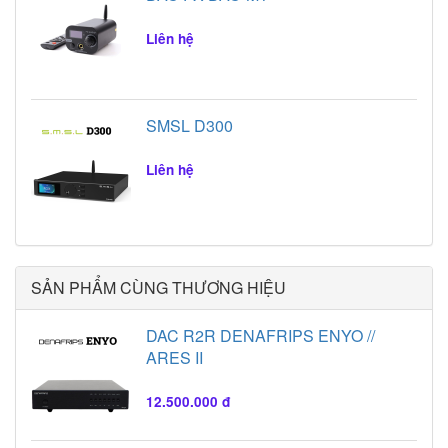
Liên hệ
SMSL D300
Liên hệ
SẢN PHẨM CÙNG THƯƠNG HIỆU
DAC R2R DENAFRIPS ENYO //
ARES II
12.500.000 đ