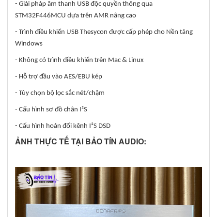
- Giải pháp âm thanh USB độc quyền thông qua
STM32F446MCU dựa trên AMR nâng cao
- Trình điều khiển USB Thesycon được cấp phép cho Nền tảng
Windows
- Không có trình điều khiển trên Mac & Linux
- Hỗ trợ đầu vào AES/EBU kép
- Tùy chọn bộ lọc sắc nét/chậm
- Cấu hình sơ đồ chân I²S
- Cấu hình hoán đổi kênh I²S DSD
ẢNH THỰC TẾ TẠI BẢO TÍN AUDIO: