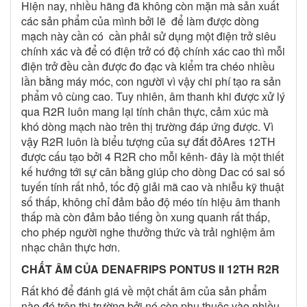
Hiện nay, nhiều hãng đã không còn mặn mà sản xuất
các sản phẩm của mình bởi lẽ để làm được dòng
mạch này cần có cần phải sử dụng một điện trở siêu
chính xác và để có điện trở có độ chính xác cao thì mỗi
điện trở đều cần được đo đạc và kiểm tra chéo nhiều
lần bằng máy móc, con người vì vậy chi phí tạo ra sản
phẩm vô cùng cao. Tuy nhiên, âm thanh khi được xử lý
qua R2R luôn mang lại tính chân thực, cảm xúc mà
khó dòng mạch nào trên thị trường đáp ứng được. Vì
vậy R2R luôn là biểu tượng của sự đắt đỏAres 12TH
được cấu tạo bởi 4 R2R cho mỗi kênh- đây là một thiết
kế hướng tới sự cân bằng giúp cho dòng Dac có sai số
tuyến tính rất nhỏ, tốc độ giải mã cao và nhiễu kỹ thuật
số thấp, không chỉ đảm bảo độ méo tín hiệu âm thanh
thấp mà còn đảm bảo tiếng ồn xung quanh rất thấp,
cho phép người nghe thưởng thức và trải nghiệm âm
nhạc chân thực hơn.
CHẤT ÂM CỦA DENAFRIPS PONTUS II 12TH R2R
Rất khó để đánh giá về một chất âm của sản phẩm
nào đó trên thị trường bởi nó còn phụ thuộc vào nhiều