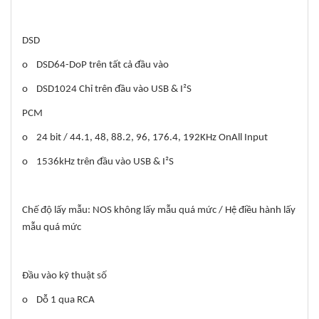
DSD
o DSD64-DoP trên tất cả đầu vào
o DSD1024 Chỉ trên đầu vào USB & I²S
PCM
o 24 bit / 44.1, 48, 88.2, 96, 176.4, 192KHz OnAll Input
o 1536kHz trên đầu vào USB & I²S
Chế độ lấy mẫu: NOS không lấy mẫu quá mức / Hệ điều hành lấy
mẫu quá mức
Đầu vào kỹ thuật số
o Dỗ 1 qua RCA