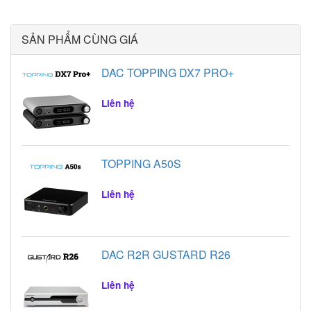
người chơi âm thanh. vì
sao họ ít khi cảm thấy
thỏa mãn với những gì
SẢN PHẨM CÙNG GIÁ
họ đang có, hoặc vì
sao họ lại thích những
DAC TOPPING DX7 PRO+
thứ đồ cổ lỗi thời hơn
cả các trang thiết bị
Liên hệ
mới… Hãy cùng điểm
qua 5 quan niệm phổ
biến nhất về các dân
chơi âm thanh gặp phải
TOPPING A50S
nhé.
Liên hệ
DAC R2R GUSTARD R26
Liên hệ