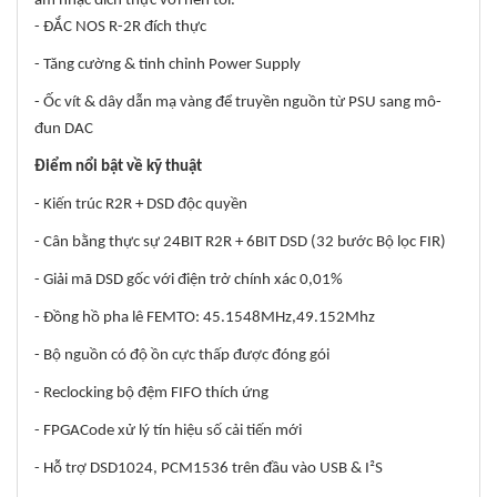
âm nhạc đích thực với nền tối.
- ĐẮC NOS R-2R đích thực
- Tăng cường & tinh chỉnh Power Supply
- Ốc vít & dây dẫn mạ vàng để truyền nguồn từ PSU sang mô-
đun DAC
Điểm nổi bật về kỹ thuật
- Kiến trúc R2R + DSD độc quyền
- Cân bằng thực sự 24BIT R2R + 6BIT DSD (32 bước Bộ lọc FIR)
- Giải mã DSD gốc với điện trở chính xác 0,01%
- Đồng hồ pha lê FEMTO: 45.1548MHz,49.152Mhz
- Bộ nguồn có độ ồn cực thấp được đóng gói
- Reclocking bộ đệm FIFO thích ứng
- FPGACode xử lý tín hiệu số cải tiến mới
- Hỗ trợ DSD1024, PCM1536 trên đầu vào USB & I²S