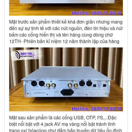
Mặt trước sản phẩm thiết kế khá đơn giản nhưng mang
đến sự sự tinh tế với các nút nguồn, đèn tín hiệu và nút
bấm các cổng hiển thị và tên hãng cùng dòng chữ
12TH- Phiên bản kỉ niệm 12 năm thành lập của hãng
Mặt sau sản phẩm là các cổng USB, OTP, I²S,...Đặc
biệt nổi bật với 4 jack AV mạ vàng nổi bật tránh tình
trạng oxi hóacũng như đảm bảo truyền dữ liệu ổn định