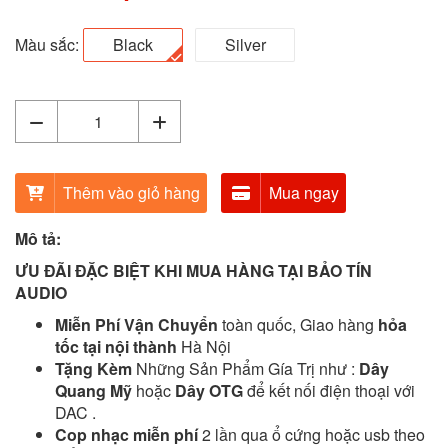
Màu sắc:
Black
Silver
Thêm vào giỏ hàng
Mua ngay
Mô tả:
ƯU ĐÃI ĐẶC BIỆT KHI MUA HÀNG TẠI BẢO TÍN
AUDIO
Miễn Phí Vận Chuyển
toàn quốc, Giao hàng
hỏa
tốc tại nội thành
Hà Nội
Tặng Kèm
Những Sản Phẩm Gía Trị như :
Dây
Quang Mỹ
hoặc
Dây OTG
để kết nối điện thoại với
DAC .
Cop nhạc miễn phí
2 lần qua ổ cứng hoặc usb theo