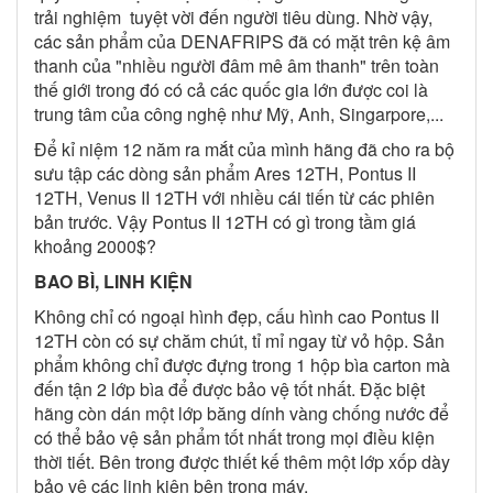
trải nghiệm tuyệt vời đến người tiêu dùng. Nhờ vậy,
các sản phẩm của DENAFRIPS đã có mặt trên kệ âm
thanh của "nhiều người đâm mê âm thanh" trên toàn
thế giới trong đó có cả các quốc gia lớn được coi là
trung tâm của công nghệ như Mỹ, Anh, Singarpore,...
Để kỉ niệm 12 năm ra mắt của mình hãng đã cho ra bộ
sưu tập các dòng sản phẩm Ares 12TH, Pontus II
12TH, Venus II 12TH với nhiều cái tiến từ các phiên
bản trước. Vậy Pontus II 12TH có gì trong tầm giá
khoảng 2000$?
BAO BÌ, LINH KIỆN
Không chỉ có ngoại hình đẹp, cấu hình cao Pontus II
12TH còn có sự chăm chút, tỉ mỉ ngay từ vỏ hộp. Sản
phẩm không chỉ được đựng trong 1 hộp bìa carton mà
đến tận 2 lớp bìa để được bảo vệ tốt nhất. Đặc biệt
hãng còn dán một lớp băng dính vàng chống nước để
có thể bảo vệ sản phẩm tốt nhất trong mọi điều kiện
thời tiết. Bên trong được thiết kế thêm một lớp xốp dày
bảo vệ các linh kiện bên trong máy.