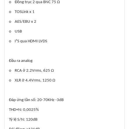
o Đồng trục 2 qua BNC 75 Ω
o TOSLink x 1
o AES/EBU x 2
o USB
o I²S qua HDMI LVDS
Đầu ra analog
o RCA ở 2.2Vrms, 625 Ω
o XLR ở 4.4Vrms, 1250 Ω
Đáp ứng tần số: 20-70KHz -3dB
THD+N: 0,0025%
Tỷ lệ S/N: 120dB