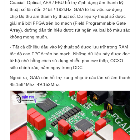
Coaxial, Optical, AES / EBU hỗ trợ định dạng âm thanh kỹ
thuật số lên đến 24bit / 192kHz. GAIA từ bỏ việc sử dụng
chip Bộ thu âm thanh kỹ thuật số. Dữ liệu kỹ thuật số được
giải mã bởi FPGA trên bo mạch (Field Programmable Gate
Array), đường dẫn tín hiệu được rút ngắn và loại bỏ màu sắc
không mong muốn.
- Tất cả dữ liệu đầu vào kỹ thuật số được lưu trữ trong RAM
tốc độ cao FPGA trên bo mạch. Những dữ liệu này được đọc
từ bộ nhớ bằng cách sử dụng nhiễu pha cực thấp, OCXO
siêu chính xác, nằm ngay trong DDC.
Ngoài ra, GAIA còn hỗ trợ xung nhịp ở các tần số âm thanh
45.1584Mhz, 49.152Mhz.