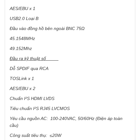
AES/EBU x 1
USB2.0 Loại B
Đầu vào đồng hồ bên ngoài BNC 75Ω
45.1548MHz
49.152Mhz
Đầu ra kỹ thuật số
Dỗ SPDIF qua RCA
TOSLink x 1
AES/EBU x 2
Chuẩn I²S HDMI LVDS
Tiêu chuẩn I²S RJ45 LVCMOS
Yêu cầu nguồn AC: 100-240VAC, 50/60Hz (Điện áp toàn
cầu)
Công suất tiêu thụ: ≤20W