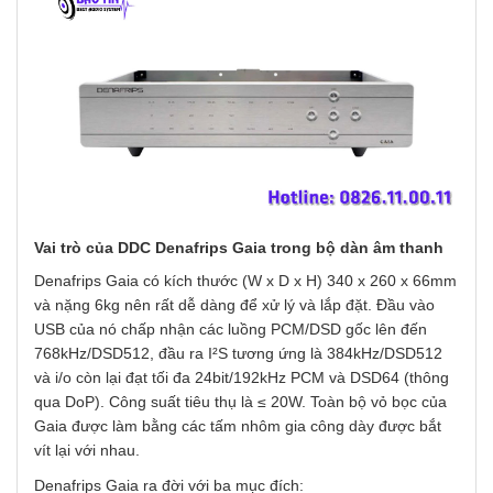
Vai trò của DDC Denafrips Gaia trong bộ dàn âm thanh
Denafrips Gaia có kích thước (W x D x H) 340 x 260 x 66mm
và nặng 6kg nên rất dễ dàng để xử lý và lắp đặt. Đầu vào
USB của nó chấp nhận các luồng PCM/DSD gốc lên đến
768kHz/DSD512, đầu ra I²S tương ứng là 384kHz/DSD512
và i/o còn lại đạt tối đa 24bit/192kHz PCM và DSD64 (thông
qua DoP). Công suất tiêu thụ là ≤ 20W. Toàn bộ vỏ bọc của
Gaia được làm bằng các tấm nhôm gia công dày được bắt
vít lại với nhau.
Denafrips Gaia ra đời với ba mục đích: