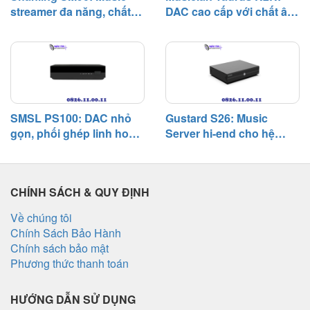
streamer đa năng, chất
DAC cao cấp với chất âm
ý trong phân khúc network
âm tự nhiên và khả năng
giàu nhạc tính và khả
player dưới 1.000 USD.
phối ghép linh hoạt
năng phối ghép rộng
SMSL PS100: DAC nhỏ
Gustard S26: Music
gọn, phối ghép linh hoạt,
Server hi-end cho hệ
chất âm cân bằng trong
thống digital, chú trọng
hệ thống phổ thông
độ tĩnh và khả năng phối
ghép
CHÍNH SÁCH & QUY ĐỊNH
Về chúng tôi
Chính Sách Bảo Hành
Chính sách bảo mật
Phương thức thanh toán
HƯỚNG DẪN SỬ DỤNG