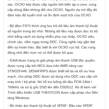
xác. OCXO kép được cấp nguồn bởi biến áp o-core, cung
cấp dòng điện không đổi cho OCXO. Nguồn dự trữ đầy đủ
đảm bảo độ tuyến tính và ổn định vượt trội của OCXO.
- Bộ đệm FIFO thích ứng lưu trữ dữ liệu âm thanh kỹ thuật
số nguồn trong bộ nhớ. Những dữ liệu này được đọc từ bộ
nhớ bằng cách sử dụng nhiễu pha cực thấp, OCXO siêu
chính xác, nằm ngay trong DDC. Công nghệ này gần đạt
đến sự hoàn hảo, đặc biệt là với OCXO cục bộ. Các rung
động nhỏ đến mức nó có thể được bỏ qua.
- GAIA được trang bị giải pháp âm thanh USB độc quyền,
được cung cấp bởi MCU dựa trên AMR nâng cao
STM32F446. DENAFRIPS được thiết kế lại và tối ưu hóa
mạch, cho phép DDC được sử dụng như DDC cao cấp với
máy tính / bộ phát. Nó hỗ trợ luồng dữ liệu PCM 24bit /
768kHz và xử lý gốc DSD lên đến DSD512. Nó đi kèm với
Trình điều khiển USB THESYCON được cấp phép cho Nền
tảng Windows.
- Bộ nhận âm thanh kỹ thuật số SPDIF: Đầu vào SPDIF