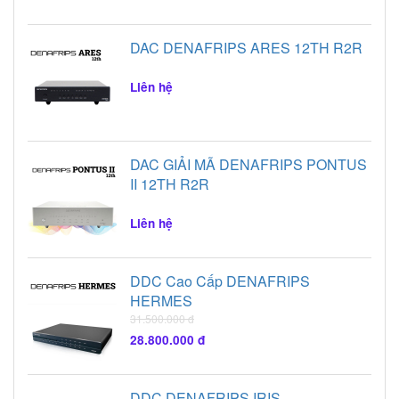
chiếc DDC bán chạy
nhất hiện nay? Những
DAC DENAFRIPS ARES 12TH R2R
thông tin đó sẽ được
giải đáp trong bài viết
Liên hệ
dưới đây.
DAC GIẢI MÃ DENAFRIPS PONTUS
II 12TH R2R
Liên hệ
DDC Cao Cấp DENAFRIPS
HERMES
31.500.000 đ
28.800.000 đ
DDC DENAFRIPS IRIS