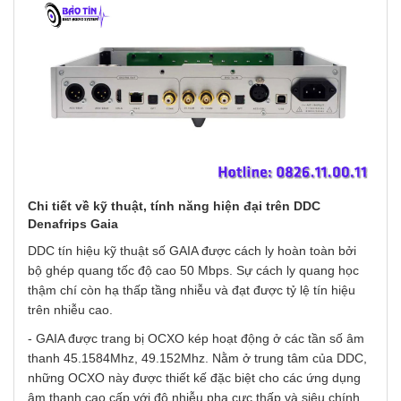
Chi tiết về kỹ thuật, tính năng hiện đại trên DDC
Denafrips Gaia
DDC tín hiệu kỹ thuật số GAIA được cách ly hoàn toàn bởi
bộ ghép quang tốc độ cao 50 Mbps. Sự cách ly quang học
thậm chí còn hạ thấp tầng nhiễu và đạt được tỷ lệ tín hiệu
trên nhiễu cao.
- GAIA được trang bị OCXO kép hoạt động ở các tần số âm
thanh 45.1584Mhz, 49.152Mhz. Nằm ở trung tâm của DDC,
những OCXO này được thiết kế đặc biệt cho các ứng dụng
âm thanh cao cấp với độ nhiễu pha cực thấp và siêu chính