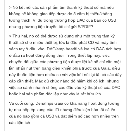
> Nó kết nối các sản phẩm âm thanh kỹ thuật số mà nếu
không sẽ không giao tiếp được do ổ cắm bị thiếu/không
tương thích. Ví dụ trong trường hợp DAC của bạn có USB
nhưng phương tiện truyền tải chỉ gửi S/PDIF?
> Thứ hai, nó có thể được sử dụng như một trung tâm kỹ
thuật số cho nhiều thiết bị, tức là đầu phát CD và máy tính
xách tay ở đầu vào, DAC/amp headfi và loa có DAC tích hợp
ở đầu ra hoạt động đồng thời. Trong thiết lập này, việc
chuyển đổi giữa các phương tiện được liệt kê sẽ chỉ cần một
lần nhấn nút trên bảng điều khiển phía trước của Gaia, điều
này thuận tiện hơn nhiều so với việc kết nối lại tất cả các dây
cáp cần thiết. Mặc dù chức năng đó hiếm khi có ích, nhưng
việc so sánh nhanh chóng các đầu vào kỹ thuật số của DAC
hoặc hai sản phẩm độc lập như vậy là rất hữu ích.
Và cuối cùng, Denafrips Gaia có khả năng hoạt động tương
tự như hộp ép xung của iFi nhưng điều kiện hóa tất cả i/o
của nó bao gồm cả USB và đạt điểm số cao hơn nhiều trên
các tiện ích.