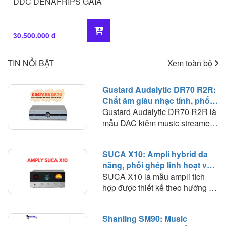
DDC DENAFRIPS GAIA
30.500.000 đ
TIN NỔI BẬT
Xem toàn bộ
Gustard Audalytic DR70 R2R:
Chất âm giàu nhạc tính, phối
ghép linh hoạt trong hệ thống
Gustard Audalytic DR70 R2R là
nghe nhạc số
mẫu DAC kiêm music streamer
hướng tới người chơi muốn đơn
giản hóa hệ thống nhưng vẫn
SUCA X10: Ampli hybrid đa
duy trì chất lượng giải mã ở mức
năng, phối ghép linh hoạt và
cao. Thay vì phải sử dụng riêng
chất âm giàu màu sắc
SUCA X10 là mẫu ampli tích
network streamer và DAC, DR70
hợp được thiết kế theo hướng đa
tích hợp cả hai chức năng trong
năng, kết hợp trong cùng một
một chassis nhỏ gọn. Quan
thân máy nhỏ gọn nhiều chức
trọng hơn, thiết bị sử dụng kiến
Shanling SM90: Music
năng gồm DAC, preamp sử
trúc R2R discrete cho PCM, kết