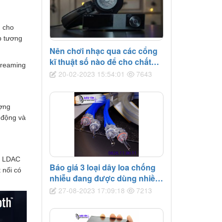
, cho
p tương
Nên chơi nhạc qua các cổng
kĩ thuật số nào để cho chất
treaming
âm hay nhất
20-02-2023 15:54:01
7643
ợng
 động và
hư LDAC
Báo giá 3 loại dây loa chống
 nối có
nhiễu đang được dùng nhiều
nhất
27-08-2023 17:09:18
7213