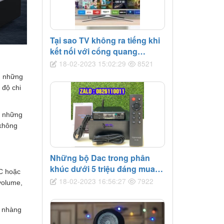
Tại sao TV không ra tiếng khi
kết nối với cổng quang
Youtube
18-02-2023 15:02:29
8521
g những
 độ chi
à những
 không
Những bộ Dac trong phân
khúc dưới 5 triệu đáng mua
C hoặc
nhất tại Bảo Tín Audio
18-02-2023 16:56:27
7922
volume,
ẹ nhàng