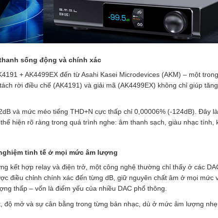
 thanh sống động và chính xác
AK4191 + AK4499EX đến từ Asahi Kasei Microdevices (AKM) – một tron
ách rời điều chế (AK4191) và giải mã (AK4499EX) không chỉ giúp tăng
 132dB và mức méo tiếng THD+N cực thấp chỉ 0,00006% (-124dB). Đây l
thể hiện rõ ràng trong quá trình nghe: âm thanh sạch, giàu nhạc tính,
i nghiệm tinh tế ở mọi mức âm lượng
 kết hợp relay và điện trở, một công nghệ thường chỉ thấy ở các DA
ược điều chỉnh chính xác đến từng dB, giữ nguyên chất âm ở mọi mức 
ượng thấp – vốn là điểm yếu của nhiều DAC phổ thông.
ợt, độ mở và sự cân bằng trong từng bản nhạc, dù ở mức âm lượng nh