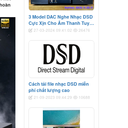
 hoàn
3 Model DAC Nghe Nhạc DSD
Cực Xịn Cho Âm Thanh Tuyệt
Đỉnh
27-03-2024 09:41:02
26476
Cách tải file nhạc DSD miễn
phí chất lượng cao
21-09-2023 09:44:29
10688