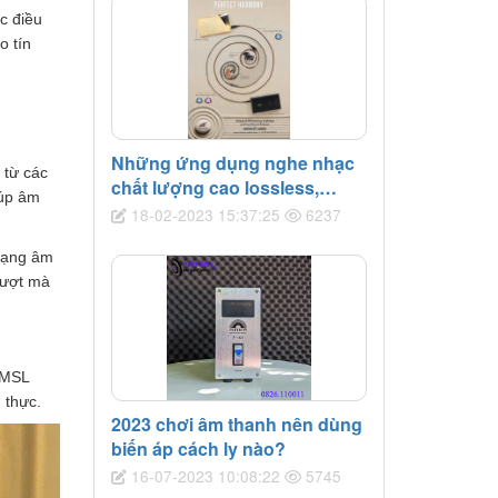
c điều
o tín
Những ứng dụng nghe nhạc
 từ các
chất lượng cao lossless,
iúp âm
Hires trên thiết bị di động
18-02-2023 15:37:25
6237
 dạng âm
mượt mà
 SMSL
 thực.
2023 chơi âm thanh nên dùng
biến áp cách ly nào?
16-07-2023 10:08:22
5745