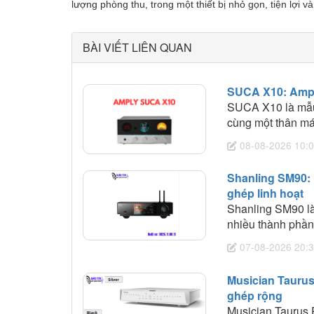
lượng phòng thu, trong một thiết bị nhỏ gọn, tiện lợi v
BÀI VIẾT LIÊN QUAN
SUCA X10: Ampli
SUCA X10 là mẫu 
cùng một thân m
ampli công suất 
08-08-2026 10:0
người dùng muốn
tiếp nhận nhiều 
Shanling SM90: 
amplifier, người c
ghép linh hoạt
với X10 rồi đưa tín
Shanling SM90 l
nhiều thành phần 
sử dụng riêng str
07-08-2026 20:3
nhiệm phần lớn n
giải mã kép AKM 
Musician Taurus
hành Android 12 c
ghép rộng
khả năng phối gh
Musician Taurus 