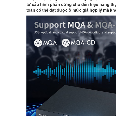
từ cấu hình phần cứng cho đến hiệu năng thự
toàn có thể đạt được ở mức giá hợp lý mà kh