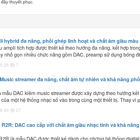
à đầy thuyết phục.
 hybrid đa năng, phối ghép linh hoạt và chất âm giàu màu
ampli tích hợp được thiết kế theo hướng đa năng, kết hợp tron
áy nhỏ gọn nhiều chức năng gồm DAC, preamp sử dụng bóng đ
và headphone amplifier. Cách tiếp cận này giúp X10 hướng tới 
5:28
7
 xây dựng một hệ thống nghe nhạc đơn giản nhưng vẫn có khả
nguồn phát hiện đại. Không cần tách riêng DAC, preamp và pow
Music streamer đa năng, chất âm tự nhiên và khả năng phố
hơi có thể kết nối trực tiếp máy tính, TV, điện thoại hoặc đầu phá
 hiệu tới loa.
à mẫu DAC kiêm music streamer được xây dựng theo hướng kết
của một hệ thống nhạc số vào trong cùng một thiết bị. Thay vì 
eamer, DAC và các thiết bị nhận tín hiệu từ TV, SM90 có thể đả
8:49
27
hững nhiệm vụ này. Đáng chú ý, Shanling trang bị cho sản phẩ
AK4493S, tầng analog sử dụng OPA1612, nguồn tuyến tính, hệ
 R2R: DAC cao cấp với chất âm giàu nhạc tính và khả năng
ùng hệ thống kết nối khá toàn diện. Trong trải nghiệm thực tế, 
ép rộng và chất âm cân bằng là hai yếu tố khiến SM90 trở thàn
R2R là mẫu DAC được thiết kế dành cho những hệ thống digital