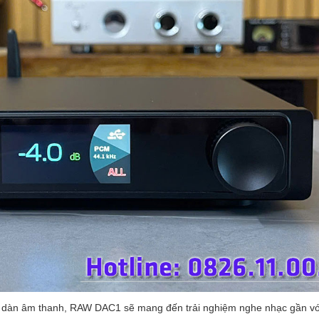
ào dàn âm thanh, RAW DAC1 sẽ mang đến trải nghiệm nghe nhạc gần vớ