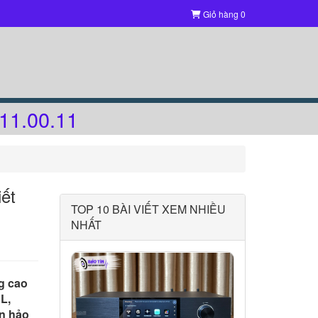
Giỏ hàng
0
11.00.11
ết
TOP 10 BÀI VIẾT XEM NHIỀU
NHẤT
ng cao
L,
àn hảo