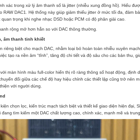
 xác trong xử lý âm thanh số là jitter (nhiễu xung đồng hồ). Hiểu đượ
 RAW DAC1. Hệ thống này giúp giảm thiểu jitter ở mức tối đa, đảm bả
ệt quan trọng khi nghe nhạc DSD hoặc PCM có độ phân giải cao.
 thanh rộng mở hơn hẳn so với DAC thông thường.
 âm thanh tinh khiết
 riêng biệt cho mạch DAC, nhằm loại bỏ hoàn toàn nhiễu xuyên mạch
iệc tạo ra nền âm “tĩnh”, tăng độ chi tiết và độ sâu cho các bản thu, g
i màn hình màu full-color hiển thị rõ ràng thông số hoạt động, định
huyển đổi giữa các chế độ hay hiệu chỉnh các thiết lập cũng trở nên 
thiện với người dùng.
end
 kiện chọn lọc, kiến trúc mạch tách biệt và thiết kế giao diện hiện đại,
 đang tìm kiếm một DAC chất lượng cao, chính xác, mạnh mẽ và trung