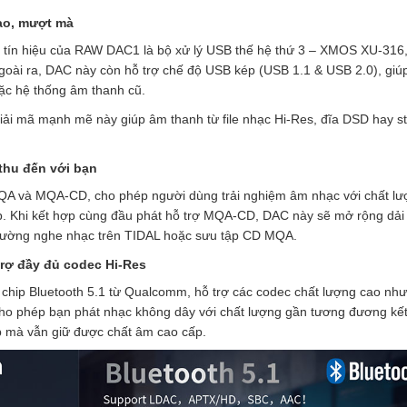
cao, mượt mà
lý tín hiệu của RAW DAC1 là bộ xử lý USB thế hệ thứ 3 – XMOS XU-316
goài ra, DAC này còn hỗ trợ chế độ USB kép (USB 1.1 & USB 2.0), giú
oặc hệ thống âm thanh cũ.
giải mã mạnh mẽ này giúp âm thanh từ file nhạc Hi-Res, đĩa DSD hay s
hu đến với bạn
 và MQA-CD, cho phép người dùng trải nghiệm âm nhạc với chất lư
p. Khi kết hợp cùng đầu phát hỗ trợ MQA-CD, DAC này sẽ mở rộng dải
i thường nghe nhạc trên TIDAL hoặc sưu tập CD MQA.
trợ đầy đủ codec Hi-Res
 chip Bluetooth 5.1 từ Qualcomm, hỗ trợ các codec chất lượng cao n
cho phép bạn phát nhạc không dây với chất lượng gần tương đương kết
ptop mà vẫn giữ được chất âm cao cấp.