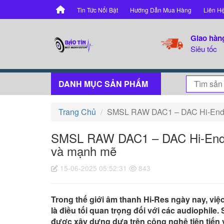
Tin Tức Nổi Bật
Hướng Dẫn Mua Hàng
Liên H
Giao hàn
Siêu tốc
DANH MỤC SẢN PHẨM
Trang Chủ
SMSL RAW DAC1 – DAC Hi-End cho
SMSL RAW DAC1 – DAC Hi-End cho
và mạnh mẽ
15-06-2025 05:52:31
843
Trong thế giới âm thanh Hi-Res ngày nay, việ
là điều tối quan trọng đối với các audiophi
được xây dựng dựa trên công nghệ tiên tiến v