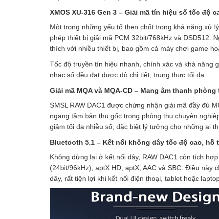
XMOS XU-316 Gen 3 – Giải mã tín hiệu số tốc độ 
Một trong những yếu tố then chốt trong khả năng xử 
phép thiết bị giải mã PCM 32bit/768kHz và DSD512. N
thích với nhiều thiết bị, bao gồm cả máy chơi game h
Tốc độ truyền tín hiệu nhanh, chính xác và khả năng 
nhạc số đều đạt được độ chi tiết, trung thực tối đa.
Giải mã MQA và MQA-CD – Mang âm thanh phòng t
SMSL RAW DAC1 được chứng nhận giải mã đầy đủ MQA
ngang tầm bản thu gốc trong phòng thu chuyên nghiệ
giảm tối đa nhiễu số, đặc biệt lý tưởng cho những a
Bluetooth 5.1 – Kết nối không dây tốc độ cao, hỗ 
Không dừng lại ở kết nối dây, RAW DAC1 còn tích hợp
(24bit/96kHz), aptX HD, aptX, AAC và SBC. Điều này 
dây, rất tiện lợi khi kết nối điện thoại, tablet hoặc la