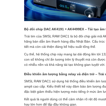
Bộ đôi chip DAC AK4191 + AK4499EX – Tái tạo âm
Trái tim của SMSL RAW DAC1 là bộ đôi chip giải mã 
hãng bán dẫn âm thanh hàng đầu Nhật Bản. Cấu trúc t
tiết mà còn cải thiện đáng kể hiệu suất tổng thể.
Cụ thể, hệ thống chip này mang lại dải động lên tới
con số không chỉ ấn tượng trên lý thuyết mà còn được 
có nhiễu nền và khả năng tái tạo không gian tuyệt vời.
Điều khiển âm lượng bằng relay và điện trở – Trả
SMSL RAW DAC1 sử dụng hệ thống điều khiển âm lượng
ampli cao cấp. Kiểu thiết kế này đảm bảo âm lượng đ
đặc biệt giảm thiểu hiện tượng méo tiếng ở mức âm l
Kết quả là người dùng có thể cảm nhận rõ rệt độ mư
hay lớn hơn để lấp đầy không gian.