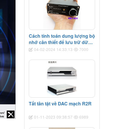
Cách tính toán dung lượng bộ
nhớ cần thiết để lưu trữ dữ
liệu âm thanh cho một DAC?
04-02-2024 14:33:13
7000
Tất tần tật về DAC mạch R2R
01-11-2023 09:38:57
6989