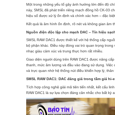
Một trong những yếu tố gây ảnh hưởng lớn đến độ chính
này, SMSL đã phát triển riêng mạch đồng hồ CK-03 cho
hiệu số được xử lý ổn định và chính xác hơn – đặc bi
Kết quả là âm hình ổn định, rõ nét và không gian âm
Nguồn điện độc lập cho mạch DAC – Tín hiệu sạch,
SMSL RAW DAC1 được thiết kế với hệ thống cấp nguồn
bộ phận khác. Điều này đóng vai trò quan trọng trong v
nhạc giàu cảm xúc và trung thực hơn rất nhiều.
Giao diện người dùng trên RAW DAC1 được nâng cấp vớ
thanh, mức âm lượng và đầu vào đang sử dụng. Việc c
và trực quan nhờ hệ thống nút điều khiển hợp lý, thân 
SMSL RAW DAC1: DAC đáng giá trong tầm giá hi-
Tích hợp công nghệ giải mã tiên tiến nhất, kết cấu linh
RAW DAC1 là sự lựa chọn đáng cân nhắc cho bất kỳ ai