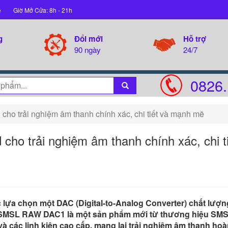
ệ
Giờ Mở Cửa: 8h - 21h
g
Đổi mới
Hỗ trợ
90 ngày
24/7
0826.
 trải nghiệm âm thanh chính xác, chi tiết và mạnh mẽ
 trải nghiệm âm thanh chính xác, chi ti
c lựa chọn một DAC (Digital-to-Analog Converter) chất lượ
le. SMSL RAW DAC1 là một sản phẩm mới từ thương hiệu SMS
à các linh kiện cao cấp, mang lại trải nghiệm âm thanh ho