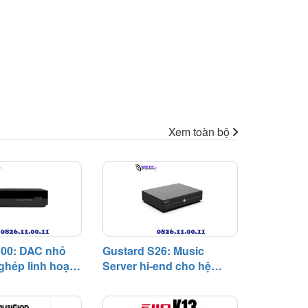
Xem toàn bộ
00: DAC nhỏ
Gustard S26: Music
ghép linh hoạt,
Server hi-end cho hệ
ân bằng trong
thống digital, chú trọng
phổ thông
độ tĩnh và khả năng phối