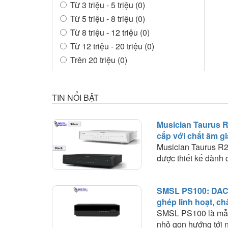
Từ 3 triệu - 5 triệu (0)
Từ 5 triệu - 8 triệu (0)
Từ 8 triệu - 12 triệu (0)
Từ 12 triệu - 20 triệu (0)
Trên 20 triệu (0)
TIN NỔI BẬT
Musician Taurus 
cấp với chất âm gi
và khả năng phối 
Musician Taurus R
được thiết kế dành
thống digital nghiê
phát, bộ giải mã và
SMSL PS100: DAC 
được tách thành từng
ghép linh hoạt, ch
biệt. Không tích hợ
bằng trong hệ th
SMSL PS100 là mẫ
headphone amplifier
nhỏ gọn hướng tới 
trung toàn bộ thiết