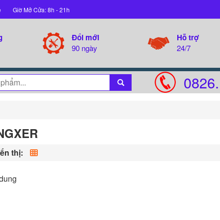
ệ
Giờ Mở Cửa: 8h - 21h
g
Đổi mới
Hỗ trợ
90 ngày
24/7
0826.
NGXER
ển thị:
 dung