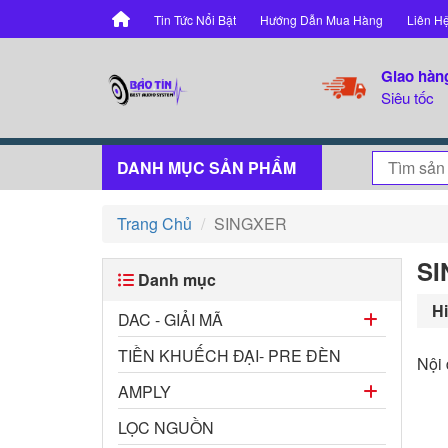
Tin Tức Nổi Bật
Hướng Dẫn Mua Hàng
Liên H
Giao hàn
Siêu tốc
DANH MỤC SẢN PHẨM
Trang Chủ
SINGXER
SI
Danh mục
Hi
DAC - GIẢI MÃ
TIỀN KHUẾCH ĐẠI- PRE ĐÈN
Nội
AMPLY
LỌC NGUỒN