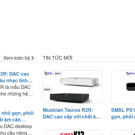
Xem toàn bộ
TIN TỨC MỚI
R2R: DAC cao
àu nhạc tính
ghép rộng
2R là mẫu DAC
 cho những hệ
m túc, nơi nguồn
 khuếch đại
Musician Taurus R2R:
SMSL PS1
nhỏ gọn, phối
 thiết bị riêng
DAC cao cấp với chất âm
gọn, phối 
ất âm cân
p streamer hay
giàu nhạc tính và khả
chất âm c
ống phổ thông
u DAC desktop
, Taurus tập
năng phối ghép rộng
hệ thống 
nhu cầu nâng
 kế vào nhiệm vụ