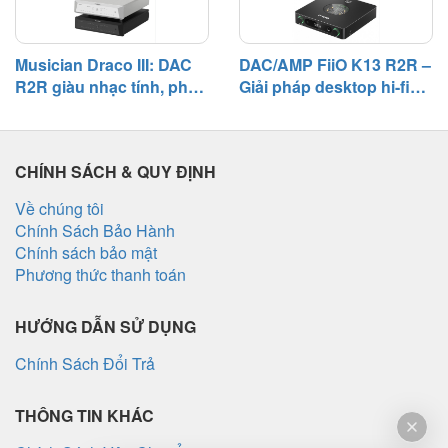
Musician Draco III: DAC
DAC/AMP FiiO K13 R2R –
R2R giàu nhạc tính, phối
Giải pháp desktop hi-fi
ghép linh hoạt trong hệ
với chất âm đậm chất
thống hi-fi
analog và khả năng phối
ghép toàn diện
CHÍNH SÁCH & QUY ĐỊNH
Về chúng tôi
Chính Sách Bảo Hành
Chính sách bảo mật
Phương thức thanh toán
HƯỚNG DẪN SỬ DỤNG
Chính Sách Đổi Trả
THÔNG TIN KHÁC