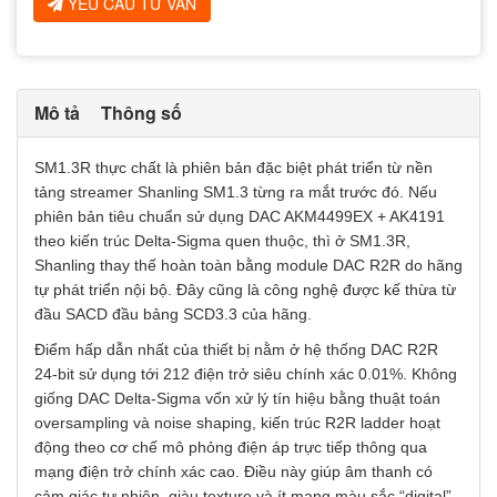
YÊU CẦU TƯ VẤN
Mô tả
Thông số
SM1.3R thực chất là phiên bản đặc biệt phát triển từ nền
tảng streamer Shanling SM1.3 từng ra mắt trước đó. Nếu
phiên bản tiêu chuẩn sử dụng DAC AKM4499EX + AK4191
theo kiến trúc Delta-Sigma quen thuộc, thì ở SM1.3R,
Shanling thay thế hoàn toàn bằng module DAC R2R do hãng
tự phát triển nội bộ. Đây cũng là công nghệ được kế thừa từ
đầu SACD đầu bảng SCD3.3 của hãng.
Điểm hấp dẫn nhất của thiết bị nằm ở hệ thống DAC R2R
24-bit sử dụng tới 212 điện trở siêu chính xác 0.01%. Không
giống DAC Delta-Sigma vốn xử lý tín hiệu bằng thuật toán
oversampling và noise shaping, kiến trúc R2R ladder hoạt
động theo cơ chế mô phỏng điện áp trực tiếp thông qua
mạng điện trở chính xác cao. Điều này giúp âm thanh có
cảm giác tự nhiên, giàu texture và ít mang màu sắc “digital”