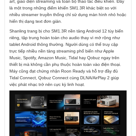
art, giao diện streaming và toàn bộ thao tác điều khiển. Đây
là một trong những điểm khiến SM1.3R khác biệt so với
nhiều streamer truyền thống chỉ sử dụng màn hình nhỏ hoặc
hiển thị dạng text đơn giản.
Shanling trang bị cho SM1.3R nền tảng Android 12 tùy biến
riêng, tập trung hoàn toàn cho audio thay vì mở rộng như
tablet Android thông thường. Người dùng có thể truy cập
trực tiếp nhiều nền tảng streaming phổ biến như Apple
Music, Spotify, Amazon Music, Tidal hay Qobuz ngay trên
thiết bị mà không cần phụ thuộc hoàn toàn vào điện thoại.
Máy cũng đạt chứng nhận Roon Ready và hỗ trợ đầy đủ
Tidal Connect, Qobuz Connect cùng DLNA/AirPlay 2 giúp
việc phát nhạc trở nên cực kỳ linh hoạt.