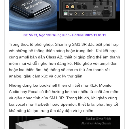
Trong thực tế phối ghép, Shanling SM1.3R đặc biệt phù hợp
với những hệ thống thiên sáng hoặc trung tính. Khi kết hợp
cùng ampli bán dẫn Class AB, thiết bị giúp tổng thể âm thanh
mềm mại và dễ nghe hơn đáng kể. Nếu ghép với ampli đèn
hoặc loa thiên ấm, hệ thống sẽ cho ra thứ âm thanh rất
analog, giàu cảm xúc và cực kỳ thư giãn.
Những dòng loa bookshelf thiên chi tiết như KEF, Monitor
Audio hay Focal có thể hưởng lợi khá nhiều từ chất âm mềm
và giàu nhạc tính của SM1.3R. Trong khi đó, khi ghép cùng
loa vocal như Harbeth hoặc Spendor, thiết bị lại phát huy tốt
khả năng tái tạo trung âm dày dặn và tự nhiên.