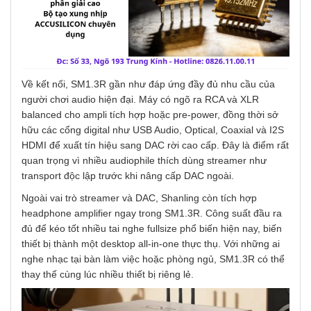
Về kết nối, SM1.3R gần như đáp ứng đầy đủ nhu cầu của
người chơi audio hiện đại. Máy có ngõ ra RCA và XLR
balanced cho ampli tích hợp hoặc pre-power, đồng thời sở
hữu các cổng digital như USB Audio, Optical, Coaxial và I2S
HDMI để xuất tín hiệu sang DAC rời cao cấp. Đây là điểm rất
quan trọng vì nhiều audiophile thích dùng streamer như
transport độc lập trước khi nâng cấp DAC ngoài.
Ngoài vai trò streamer và DAC, Shanling còn tích hợp
headphone amplifier ngay trong SM1.3R. Công suất đầu ra
đủ để kéo tốt nhiều tai nghe fullsize phổ biến hiện nay, biến
thiết bị thành một desktop all-in-one thực thụ. Với những ai
nghe nhạc tại bàn làm việc hoặc phòng ngủ, SM1.3R có thể
thay thế cùng lúc nhiều thiết bị riêng lẻ.