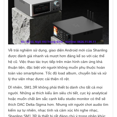
Về trải nghiệm sử dụng, giao diện Android mới của Shanling
được đánh giá nhanh và mượt hơn đáng kể so với các thế
hệ cũ. Việc thao tác trực tiếp trên màn hình cảm ứng khá
thuận tiện, đặc biệt với người không muốn phụ thuộc hoàn
toàn vào smartphone. Tốc độ load album, chuyển bài và xử
lý thư viện nhạc được cải thiện rõ rệt.
Dĩ nhiên, SM1.3R không phải thiết bị dành cho tất cả mọi
người. Những ai thích kiểu âm siêu chi tiết, cực kỳ analytical
hoặc muốn chất âm sắc cạnh kiểu studio monitor có thể sẽ
thích DAC Delta-Sigma hơn. Nhưng với người chơi audio tìm
kiếm sự tự nhiên, nhạc tính và cảm xúc khi nghe nhạc,
Shanling SM1.3R là thiết bị rất đáng chú ý trong phân khúc