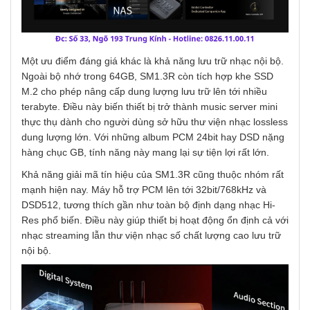
Một ưu điểm đáng giá khác là khả năng lưu trữ nhạc nội bộ.
Ngoài bộ nhớ trong 64GB, SM1.3R còn tích hợp khe SSD
M.2 cho phép nâng cấp dung lượng lưu trữ lên tới nhiều
terabyte. Điều này biến thiết bị trở thành music server mini
thực thụ dành cho người dùng sở hữu thư viện nhạc lossless
dung lượng lớn. Với những album PCM 24bit hay DSD nặng
hàng chục GB, tính năng này mang lại sự tiện lợi rất lớn.
Khả năng giải mã tín hiệu của SM1.3R cũng thuộc nhóm rất
mạnh hiện nay. Máy hỗ trợ PCM lên tới 32bit/768kHz và
DSD512, tương thích gần như toàn bộ định dạng nhạc Hi-
Res phổ biến. Điều này giúp thiết bị hoạt động ổn định cả với
nhạc streaming lẫn thư viện nhạc số chất lượng cao lưu trữ
nội bộ.