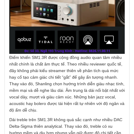
Điểm khiến SM1.3R được cộng đồng audio quan tâm nhiều
nhất chính là chất âm thực tế. Theo nhiều reviewer quốc tế,
đây không phải kiểu streamer thiên về phân tích quá mức
hay cố tạo cảm giác chi tiết “gắt” để gây ấn tượng nhanh.
Thay vào đó, Shanling chọn hướng trình diễn giàu nhạc tính,
mềm mại và dễ nghe lâu dài. Âm trung là dải nổi bật nhất với
vocal dày, mượt và giàu cảm xúc. Những bản jazz vocal,
acoustic hay bolero được tái hiện rất tự nhiên với độ ngân và
độ ấm dễ chịu.
Dải treble trên SM1.3R không quá sắc cạnh như nhiều DAC
Delta-Sigma thiên analytical. Thay vào đó, treble có xu
hướng mềm và dịu hơn nhưng vẫn giữ được độ chi tiết cần