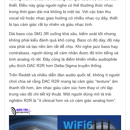
thiết. Điều này giúp người nghe có thể thưởng thức nhạc
trong thời gian dài mà không bị mệt tai. Với các bản thu
vocal nữ hoặc nhạc giao hưởng có nhiều nhạc cụ dây, thiết
bị tạo cảm giác rất tự nhiên và giàu nhạc tính.
Dải bass của SM1.3R xuống khá sâu, kiểm soát tốt nhưng
không phải kiểu đánh quá khô cứng. Bass có độ dày, độ nảy
vừa phải và tạo nền âm rất dễ chịu. Khi nghe jazz bass hay
contrabass, người dùng sẽ cảm nhận được độ tròn tiếng và
tính analog rõ rệt. Đây cũng là điểm khiến nhiều audiophile
yêu thích DAC R2R hơn Delta-Sigma truyền thống.
Trên Reddit và nhiều diễn đàn audio quốc tế, không ít người
chơi chia sẻ rằng DAC R2R mang lại cảm giác “texture” âm
thanh tốt hơn, âm nhạc giàu cảm xúc hơn thay vì chỉ tập
trung vào độ chi tiết kỹ thuật. Một người dùng mô tả trải
nghiệm R2R là “ít clinical hơn và có cảm giác analog hơn”.