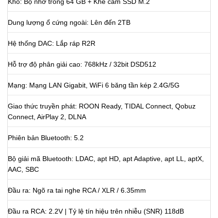
Kho: Bộ nhớ trong 64 GB + Khe cắm SSD M.2
Dung lượng ổ cứng ngoài: Lên đến 2TB
Hệ thống DAC: Lắp ráp R2R
Hỗ trợ độ phân giải cao: 768kHz / 32bit DSD512
Mạng: Mạng LAN Gigabit, WiFi 6 băng tần kép 2.4G/5G
Giao thức truyền phát: ROON Ready, TIDAL Connect, Qobuz
Connect, AirPlay 2, DLNA
Phiên bản Bluetooth: 5.2
Bộ giải mã Bluetooth: LDAC, apt HD, apt Adaptive, apt LL, aptX,
AAC, SBC
Đầu ra: Ngõ ra tai nghe RCA / XLR / 6.35mm
Đầu ra RCA: 2.2V | Tỷ lệ tín hiệu trên nhiễu (SNR) 118dB