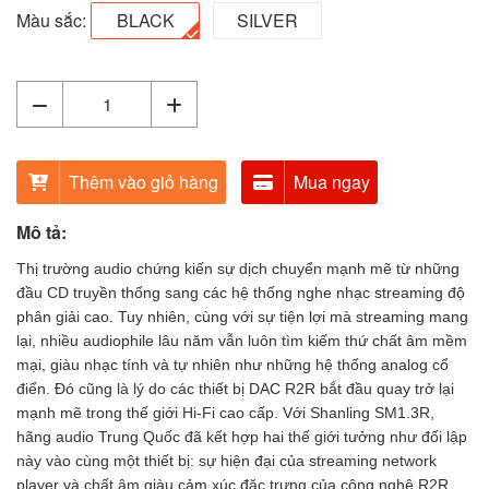
Màu sắc:
BLACK
SILVER
Thêm vào giỏ hàng
Mua ngay
Mô tả:
Thị trường audio chứng kiến sự dịch chuyển mạnh mẽ từ những
đầu CD truyền thống sang các hệ thống nghe nhạc streaming độ
phân giải cao. Tuy nhiên, cùng với sự tiện lợi mà streaming mang
lại, nhiều audiophile lâu năm vẫn luôn tìm kiếm thứ chất âm mềm
mại, giàu nhạc tính và tự nhiên như những hệ thống analog cổ
điển. Đó cũng là lý do các thiết bị DAC R2R bắt đầu quay trở lại
mạnh mẽ trong thế giới Hi-Fi cao cấp. Với Shanling SM1.3R,
hãng audio Trung Quốc đã kết hợp hai thế giới tưởng như đối lập
này vào cùng một thiết bị: sự hiện đại của streaming network
player và chất âm giàu cảm xúc đặc trưng của công nghệ R2R