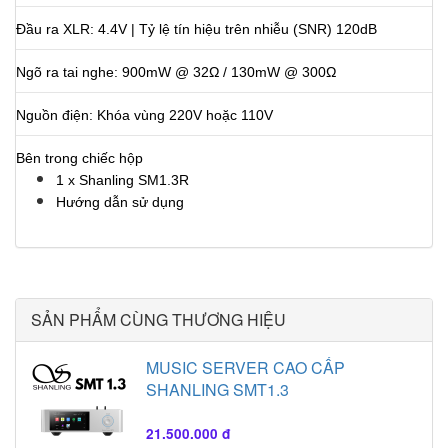
Đầu ra XLR: 4.4V | Tỷ lệ tín hiệu trên nhiễu (SNR) 120dB
Ngõ ra tai nghe: 900mW @ 32Ω / 130mW @ 300Ω
Nguồn điện: Khóa vùng 220V hoặc 110V
Bên trong chiếc hộp
1 x Shanling SM1.3R
Hướng dẫn sử dụng
SẢN PHẨM CÙNG THƯƠNG HIỆU
MUSIC SERVER CAO CẤP
SHANLING SMT1.3
21.500.000 đ