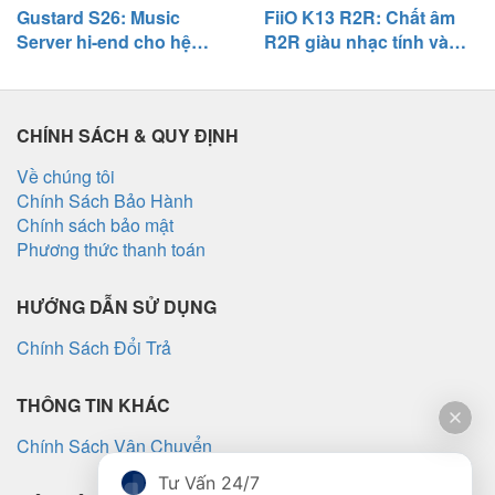
Gustard S26: Music
FiiO K13 R2R: Chất âm
Server hi-end cho hệ
R2R giàu nhạc tính và
thống digital, chú trọng
khả năng phối ghép
độ tĩnh và khả năng phối
đáng nể
ghép
CHÍNH SÁCH & QUY ĐỊNH
Về chúng tôi
Chính Sách Bảo Hành
Chính sách bảo mật
Phương thức thanh toán
HƯỚNG DẪN SỬ DỤNG
Chính Sách Đổi Trả
THÔNG TIN KHÁC
Chính Sách Vận Chuyển
Tư Vấn 24/7