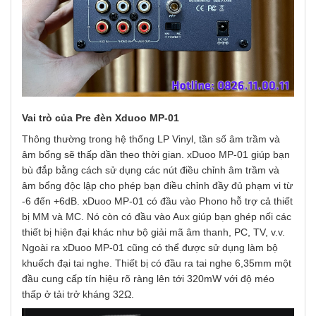
Vai trò của Pre đèn Xduoo MP-01
Thông thường trong hệ thống LP Vinyl, tần số âm trầm và
âm bổng sẽ thấp dần theo thời gian. xDuoo MP-01 giúp bạn
bù đắp bằng cách sử dụng các nút điều chỉnh âm trầm và
âm bổng độc lập cho phép bạn điều chỉnh đầy đủ phạm vi từ
-6 đến +6dB. xDuoo MP-01 có đầu vào Phono hỗ trợ cả thiết
bị MM và MC. Nó còn có đầu vào Aux giúp bạn ghép nối các
thiết bị hiện đại khác như bộ giải mã âm thanh, PC, TV, v.v.
Ngoài ra xDuoo MP-01 cũng có thể được sử dụng làm bộ
khuếch đại tai nghe. Thiết bị có đầu ra tai nghe 6,35mm một
đầu cung cấp tín hiệu rõ ràng lên tới 320mW với độ méo
thấp ở tải trở kháng 32Ω.