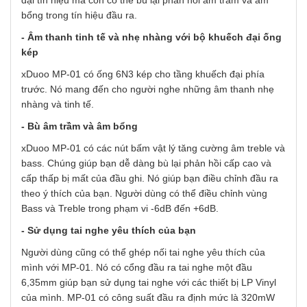
đại tín hiệu mà còn có thể bù lại phản hồi âm trầm và âm
bổng trong tín hiệu đầu ra.
-
Âm thanh tinh tế và nhẹ nhàng với bộ khuếch đại ống
kép
xDuoo MP-01 có ống 6N3 kép cho tầng khuếch đại phía
trước. Nó mang đến cho người nghe những âm thanh nhẹ
nhàng và tinh tế.
-
Bù âm trầm và âm bổng
xDuoo MP-01 có các nút bấm vật lý tăng cường âm treble và
bass. Chúng giúp bạn dễ dàng bù lại phản hồi cấp cao và
cấp thấp bị mất của đầu ghi. Nó giúp bạn điều chỉnh đầu ra
theo ý thích của bạn. Người dùng có thể điều chỉnh vùng
Bass và Treble trong phạm vi -6dB đến +6dB.
-
Sử dụng tai nghe yêu thích của bạn
Người dùng cũng có thể ghép nối tai nghe yêu thích của
mình với MP-01. Nó có cổng đầu ra tai nghe một đầu
6,35mm giúp bạn sử dụng tai nghe với các thiết bị LP Vinyl
của mình. MP-01 có công suất đầu ra định mức là 320mW