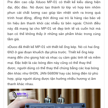
Pre đèn cao cấp Xduoo MP-01 có thiết kế kiểu dáng hiện
đại, độc đáo. Nó được tạo thành từ lớp vỏ hợp kim nhôm
phun cát chất lượng cao giúp tản nhiệt sinh ra trong quá
trình hoạt động, đồng thời đóng vai trò là hàng rào bảo vệ
tín hiệu âm thanh khỏi các nhiễu từ bên ngoài. Chính điều
này đã mang lại cho MP-01 vẻ đẹp tinh tế và cuốn hút mà
bạn có thể không thấy ở những sản phẩm khác trong cùng
tầm giá.
xDuoo đã thiết kế MP-01 với thiết kế ống kép. Nó có hai ống
6N3 ở giai đoạn khuếch đại phía trước. Thiết kế ống kép
mang đến cho giọng hát và nhạc cụ cảm giác tinh tế và mềm
mại. Đặc biệt là các bóng đèn này cũng có thể thay thế
được, người dùng có thể thay thế chúng bằng các loại bóng
đèn khác như 6H3N, JAN-5680W hay các bóng điện tử phù
hợp, giúp người dùng
được tận hưởng nhiều hương vị âm
thanh khác nhau.