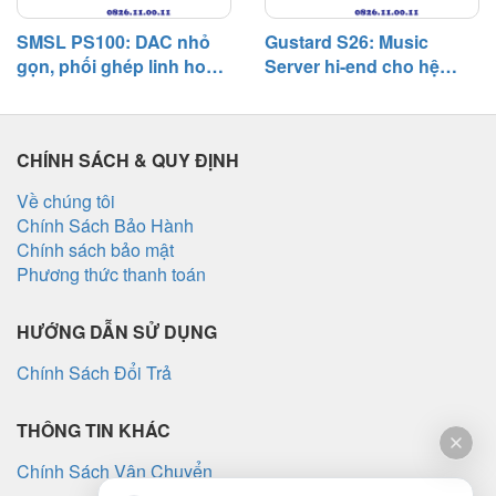
SMSL PS100: DAC nhỏ
Gustard S26: Music
gọn, phối ghép linh hoạt,
Server hi-end cho hệ
chất âm cân bằng trong
thống digital, chú trọng
hệ thống phổ thông
độ tĩnh và khả năng phối
ghép
CHÍNH SÁCH & QUY ĐỊNH
Về chúng tôi
Chính Sách Bảo Hành
Chính sách bảo mật
Phương thức thanh toán
HƯỚNG DẪN SỬ DỤNG
Chính Sách Đổi Trả
THÔNG TIN KHÁC
Chính Sách Vận Chuyển