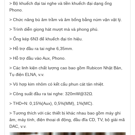
>
Bộ khuếch đại tai nghe và tiền khuếch đại dạng ống
Phono.
>
Chức năng bù âm trầm và âm bổng bằng núm vặn vật lý.
>
Trình diễn giọng hát mượt mà và phong phú.
>
Ống kép 6N3 để khuếch đại tín hiệu.
>
Hỗ trợ đầu ra tai nghe 6,35mm.
>
Hỗ trợ đầu vào Aux, Phono.
>
Các linh kiện chất lượng cao bao gồm Rubicon Nhật Bản,
Tụ điện ELNA, v.v.
>
Vỏ hợp kim nhôm có kết cấu phun cát tản nhiệt.
>
Công suất đầu ra tai nghe: 320mW@32Ω.
>
THD+N: 0,15%(Aux), 0,5%(MM), 1%(MC).
> Tương thích với các thiết bị khác nhau bao gồm máy ghi
âm, máy tính, điện thoại di động, đầu đĩa CD, TV, bộ giải mã
DAC, v.v.