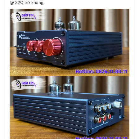
@ 32Ω trở kháng.