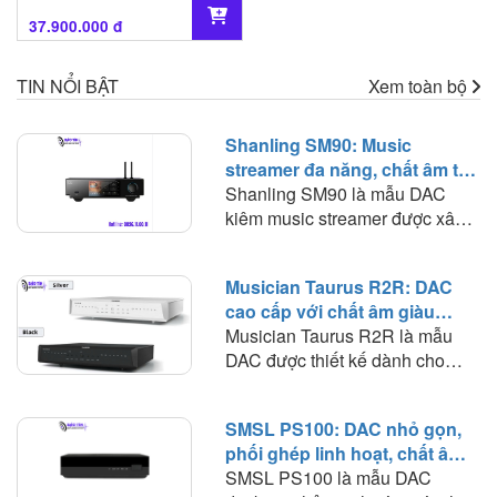
37.900.000 đ
TIN NỔI BẬT
Xem toàn bộ
Shanling SM90: Music
streamer đa năng, chất âm tự
nhiên và khả năng phối ghép
Shanling SM90 là mẫu DAC
linh hoạt
kiêm music streamer được xây
dựng theo hướng kết hợp nhiều
thành phần của một hệ thống
Musician Taurus R2R: DAC
nhạc số vào trong cùng một thiết
cao cấp với chất âm giàu
bị. Thay vì phải sử dụng riêng
nhạc tính và khả năng phối
Musician Taurus R2R là mẫu
streamer, DAC và các thiết bị
ghép rộng
DAC được thiết kế dành cho
nhận tín hiệu từ TV, SM90 có
những hệ thống digital nghiêm
thể đảm nhiệm phần lớn những
túc, nơi nguồn phát, bộ giải mã
nhiệm vụ này. Đáng chú ý,
SMSL PS100: DAC nhỏ gọn,
và khuếch đại được tách thành
Shanling trang bị cho sản phẩm
phối ghép linh hoạt, chất âm
từng thiết bị riêng biệt. Không
bộ giải mã kép AKM AK4493S,
cân bằng trong hệ thống phổ
SMSL PS100 là mẫu DAC
tích hợp streamer hay
tầng analog sử dụng OPA1612,