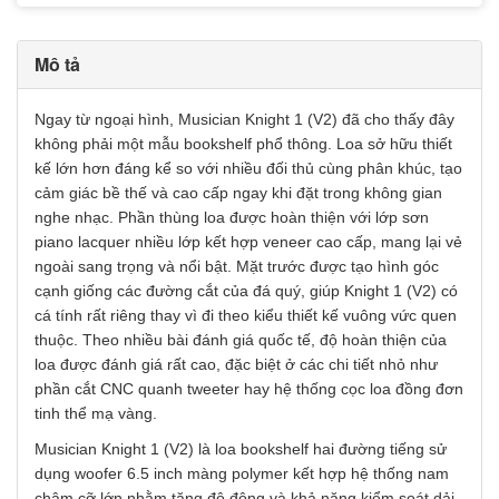
Mô tả
Ngay từ ngoại hình, Musician Knight 1 (V2) đã cho thấy đây
không phải một mẫu bookshelf phổ thông. Loa sở hữu thiết
kế lớn hơn đáng kể so với nhiều đối thủ cùng phân khúc, tạo
cảm giác bề thế và cao cấp ngay khi đặt trong không gian
nghe nhạc. Phần thùng loa được hoàn thiện với lớp sơn
piano lacquer nhiều lớp kết hợp veneer cao cấp, mang lại vẻ
ngoài sang trọng và nổi bật. Mặt trước được tạo hình góc
cạnh giống các đường cắt của đá quý, giúp Knight 1 (V2) có
cá tính rất riêng thay vì đi theo kiểu thiết kế vuông vức quen
thuộc. Theo nhiều bài đánh giá quốc tế, độ hoàn thiện của
loa được đánh giá rất cao, đặc biệt ở các chi tiết nhỏ như
phần cắt CNC quanh tweeter hay hệ thống cọc loa đồng đơn
tinh thể mạ vàng.
Musician Knight 1 (V2) là loa bookshelf hai đường tiếng sử
dụng woofer 6.5 inch màng polymer kết hợp hệ thống nam
châm cỡ lớn nhằm tăng độ động và khả năng kiểm soát dải