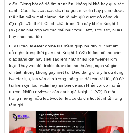
điển. Giọng hát có độ ấm tự nhiên, không bị khô hay quá sắc
cạnh. Các nhạc cụ acoustic như guitar, violin hay piano được
thể hiện mềm mại nhưng vẫn rõ nét, giữ được độ động và
độ ngân cần thiết. Chính chất trung âm này khiến Knight 1
(V2) đặc biệt hợp với các thể loại vocal, jazz, acoustic, blues
hay nhạc hòa tấu.
Ở dải cao, tweeter dome lụa mềm giúp loa duy trì chất âm
dễ nghe trong thời gian dài. Knight 1 (V2) không cố tạo cảm
giác sáng gắt hay siêu sắc lẹm như nhiều loa tweeter kim
loại. Thay vào đó, treble được tái tạo thoáng, sạch và giàu
chi tiết nhưng không gây mệt tai. Điều đáng chú ý là dù dùng
tweeter lụa, loa vẫn cho lượng thông tin dải cao rất tốt, đủ để
tái hiện cymbal, violin hay ambience sân khấu với độ mở ấn
tượng. Nhiều reviewer còn đánh giá Knight 1 (V2) là một
trong những mẫu loa tweeter lụa có độ chi tiết tốt nhất trong
tầm giá.