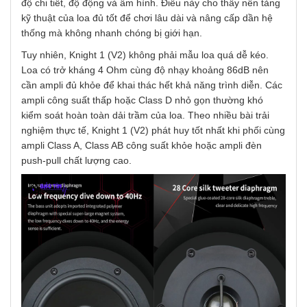
độ chi tiết, độ động và âm hình. Điều này cho thấy nền tảng
kỹ thuật của loa đủ tốt để chơi lâu dài và nâng cấp dần hệ
thống mà không nhanh chóng bị giới hạn.
Tuy nhiên, Knight 1 (V2) không phải mẫu loa quá dễ kéo.
Loa có trở kháng 4 Ohm cùng độ nhạy khoảng 86dB nên
cần ampli đủ khỏe để khai thác hết khả năng trình diễn. Các
ampli công suất thấp hoặc Class D nhỏ gọn thường khó
kiểm soát hoàn toàn dải trầm của loa. Theo nhiều bài trải
nghiệm thực tế, Knight 1 (V2) phát huy tốt nhất khi phối cùng
ampli Class A, Class AB công suất khỏe hoặc ampli đèn
push-pull chất lượng cao.