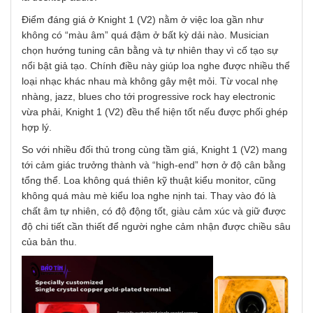
Điểm đáng giá ở Knight 1 (V2) nằm ở việc loa gần như
không có “màu âm” quá đậm ở bất kỳ dải nào. Musician
chọn hướng tuning cân bằng và tự nhiên thay vì cố tạo sự
nổi bật giả tạo. Chính điều này giúp loa nghe được nhiều thể
loại nhạc khác nhau mà không gây mệt mỏi. Từ vocal nhẹ
nhàng, jazz, blues cho tới progressive rock hay electronic
vừa phải, Knight 1 (V2) đều thể hiện tốt nếu được phối ghép
hợp lý.
So với nhiều đối thủ trong cùng tầm giá, Knight 1 (V2) mang
tới cảm giác trưởng thành và “high-end” hơn ở độ cân bằng
tổng thể. Loa không quá thiên kỹ thuật kiểu monitor, cũng
không quá màu mè kiểu loa nghe nịnh tai. Thay vào đó là
chất âm tự nhiên, có độ động tốt, giàu cảm xúc và giữ được
độ chi tiết cần thiết để người nghe cảm nhận được chiều sâu
của bản thu.