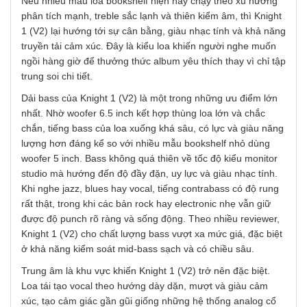
Nếu nhiều mẫu loa bookshelf hiện nay chạy theo xu hướng
phân tích mạnh, treble sắc lạnh và thiên kiểm âm, thì Knight
1 (V2) lại hướng tới sự cân bằng, giàu nhạc tính và khả năng
truyền tải cảm xúc. Đây là kiểu loa khiến người nghe muốn
ngồi hàng giờ để thưởng thức album yêu thích thay vì chỉ tập
trung soi chi tiết.
Dải bass của Knight 1 (V2) là một trong những ưu điểm lớn
nhất. Nhờ woofer 6.5 inch kết hợp thùng loa lớn và chắc
chắn, tiếng bass của loa xuống khá sâu, có lực và giàu năng
lượng hơn đáng kể so với nhiều mẫu bookshelf nhỏ dùng
woofer 5 inch. Bass không quá thiên về tốc độ kiểu monitor
studio mà hướng đến độ đầy đặn, uy lực và giàu nhạc tính.
Khi nghe jazz, blues hay vocal, tiếng contrabass có độ rung
rất thật, trong khi các bản rock hay electronic nhẹ vẫn giữ
được độ punch rõ ràng và sống động. Theo nhiều reviewer,
Knight 1 (V2) cho chất lượng bass vượt xa mức giá, đặc biệt
ở khả năng kiểm soát mid-bass sạch và có chiều sâu.
Trung âm là khu vực khiến Knight 1 (V2) trở nên đặc biệt.
Loa tái tạo vocal theo hướng dày dặn, mượt và giàu cảm
xúc, tạo cảm giác gần gũi giống những hệ thống analog cổ