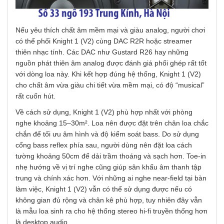
Nếu yêu thích chất âm mềm mại và giàu analog, người chơi
có thể phối Knight 1 (V2) cùng DAC R2R hoặc streamer
thiên nhạc tính. Các DAC như Gustard R26 hay những
nguồn phát thiên âm analog được đánh giá phối ghép rất tốt
với dòng loa này. Khi kết hợp đúng hệ thống, Knight 1 (V2)
cho chất âm vừa giàu chi tiết vừa mềm mại, có độ “musical”
rất cuốn hút.
Về cách sử dụng, Knight 1 (V2) phù hợp nhất với phòng
nghe khoảng 15–30m². Loa nên được đặt trên chân loa chắc
chắn để tối ưu âm hình và độ kiểm soát bass. Do sử dụng
cổng bass reflex phía sau, người dùng nên đặt loa cách
tường khoảng 50cm để dải trầm thoáng và sạch hơn. Toe-in
nhẹ hướng về vị trí nghe cũng giúp sân khấu âm thanh tập
trung và chính xác hơn. Với những ai nghe near-field tại bàn
làm việc, Knight 1 (V2) vẫn có thể sử dụng được nếu có
không gian đủ rộng và chân kê phù hợp, tuy nhiên đây vẫn
là mẫu loa sinh ra cho hệ thống stereo hi-fi truyền thống hơn
là desktop audio.