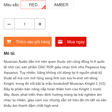
Màu sắc:
RED
AMBER
Thêm vào giỏ hàng
Mua ngay
Mô tả:
Musician Audio dần trở nên quen thuộc với cộng đồng hi-fi quốc
tế nhờ các sản phẩm DAC R2R giàu nhạc tính như Pegasus hay
Aquarius. Tuy nhiên, hãng không chỉ dừng lại ở nguồn phát kỹ
thuật số mà còn mở rộng sang lĩnh vực loa hi-end với dòng
Knight, trong đó nổi bật là mẫu bookshelf Musician Knight 1 (V2).
Đây là phiên bản nâng cấp hoàn thiện hơn của Knight 1 trước
đây, được phát triển theo định hướng mang lại trải nghiệm âm
nhạc tự nhiên, giàu cảm xúc nhưng vẫn sở hữu độ chi tiết và sân
khấu âm thanh đậm chất high-end.