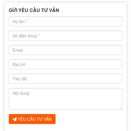
GỬI YÊU CẦU TƯ VẤN
YÊU CẦU TƯ VẤN