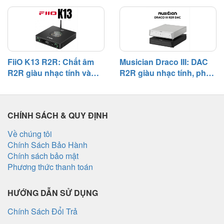
hệ thống phổ thông
độ tĩnh và khả năng phối
ghép
FiiO K13 R2R: Chất âm
Musician Draco III: DAC
R2R giàu nhạc tính và
R2R giàu nhạc tính, phối
khả năng phối ghép
ghép linh hoạt trong hệ
đáng nể
thống hi-fi
CHÍNH SÁCH & QUY ĐỊNH
Về chúng tôi
Chính Sách Bảo Hành
Chính sách bảo mật
Phương thức thanh toán
HƯỚNG DẪN SỬ DỤNG
Chính Sách Đổi Trả