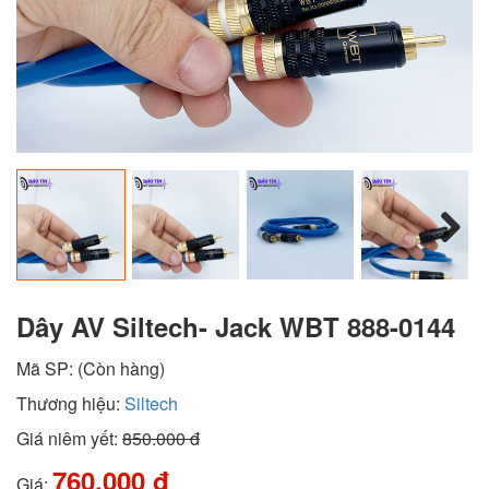
Next
Dây AV Siltech- Jack WBT 888-0144
Mã SP:
(Còn hàng)
Thương hiệu:
Siltech
Giá niêm yết:
850.000 đ
760.000 đ
Giá: