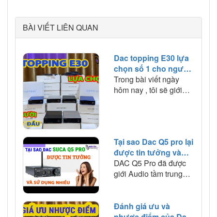
BÀI VIẾT LIÊN QUAN
Dac topping E30 lựa
chọn số 1 cho người
mới bắt đầu
Trong bài viết ngày
hôm nay , tôi sẽ giới
thiệu tới quý vị một
mẫu DAC rời , độc lập .
Đó chính là Topping
E30 ,một mẫu DAC có
Tại sao Dac Q5 pro lại
thể nói là nổi bật trong
được tin tưởng và
tầm giá cũng như như
lựa chọn nhiều đến
DAC Q5 Pro đã được
về chức năng . Dòng
vậy
giới Audio tầm trung
Dac Topping E30 này
này ưa thích và tin
phù hợp với những nhu
tưởng . Vây tại sao
cầu ra sao
chiếc đầu giải mã này
Đánh giá ưu và
lại được ưa thích đến
nhược điểm của Dac