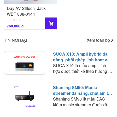
Dây AV Siltech- Jack
WBT 888-0144
850.000 đ
760.000 đ
TIN NỔI BẬT
Xem toàn bộ
SUCA X10: Ampli hybrid đa
năng, phối ghép linh hoạt và
chất âm giàu màu sắc
SUCA X10 là mẫu ampli tích
hợp được thiết kế theo hướng đa
năng, kết hợp trong cùng một
thân máy nhỏ gọn nhiều chức
Shanling SM90: Music
năng gồm DAC, preamp sử
streamer đa năng, chất âm tự
dụng bóng đèn, ampli công suất
nhiên và khả năng phối ghép
Shanling SM90 là mẫu DAC
và headphone amplifier. Cách
linh hoạt
kiêm music streamer được xây
tiếp cận này giúp X10 hướng tới
dựng theo hướng kết hợp nhiều
nhóm người dùng muốn xây
thành phần của một hệ thống