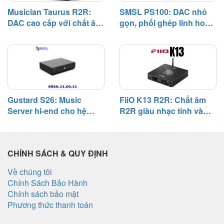
sâu chất lượng của nguồn nhạc
Musician Taurus R2R:
SMSL PS100: DAC nhỏ
số.
DAC cao cấp với chất âm
gọn, phối ghép linh hoạt,
giàu nhạc tính và khả
chất âm cân bằng trong
năng phối ghép rộng
hệ thống phổ thông
Gustard S26: Music
FiiO K13 R2R: Chất âm
Server hi-end cho hệ
R2R giàu nhạc tính và
thống digital, chú trọng
khả năng phối ghép
độ tĩnh và khả năng phối
đáng nể
ghép
CHÍNH SÁCH & QUY ĐỊNH
Về chúng tôi
Chính Sách Bảo Hành
Chính sách bảo mật
Phương thức thanh toán