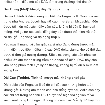
nhiễu nền – điều mà các DAC tầm trung thường khó đạt tới.
Dải Trung (Mid): Mượt, đầy đặn, giàu nhạc tính
Dải mid chính là điểm sáng nổi bật của Pegasus II. Giọng ca nam
trung như Andrea Bocelli hay nữ cao như Sarah McLachlan đều
được tái hiện một cách đầy cảm xúc, không bị đẩy lùi hay quá
mỏng. Với guitar acoustic, tiếng dây đàn được thể hiện rất thật,
có độ "gỗ", độ vang và độ động hợp lý.
Pegasus II mang lại cảm giác ca sĩ như đang đứng trước mặt,
trình diễn trực tiếp – điều mà các DAC delta-sigma khó có thể đạt
được ở tầm giá tương đương. Đặc biệt, trong các bản nhạc có
nhiều lớp âm thanh trung trầm như nhạc cổ điển, DAC này cho
khả năng phân tách cực kỳ ấn tượng, không bị rối dù ở mức âm
lượng lớn.
Dải Cao (Treble): Tinh tế, mượt mà, không chói gắt
Dải treble của Pegasus II có độ chi tiết cao nhưng hoàn toàn
không gắt. Những âm thanh cao như tiếng cymbal, violin cao hay
các chi tiết trong bản thu DSD được thể hiện với độ tinh tế và
kiểm soát đáng kinh ngạc. Không có cảm giác "sắc lạnh" hay mỏi