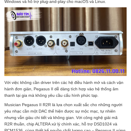
Windows và hỗ trợ plug-and-play cho macOS và Linux.
Với việc không cần driver trên các hệ điều hành mở và cách vận
hành đơn giản, Pegasus II dễ dàng tích hợp vào hệ thống âm
thanh tại gia mà không yêu cầu cấu hình phức tạp.
Musician Pegasus II R2R là lựa chọn xuất sắc cho những người
yêu nhạc cần một DAC thể hiện được sự mộc mạc, tự nhiên
nhưng vẫn giàu chi tiết và không gian. Với công nghệ giải mã
R2R thuần, chip ALTERA xử lý chính xác, hỗ trợ DSD1024 và
PCM1536, cùng thiết kế nguồn chất lượng cao – Pegasus II xứng