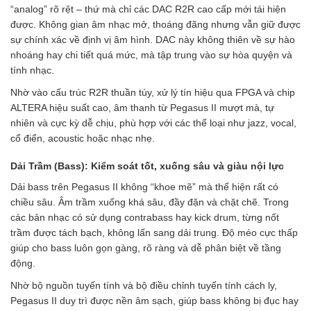
“analog” rõ rệt – thứ mà chỉ các DAC R2R cao cấp mới tái hiện
được. Không gian âm nhạc mở, thoáng đãng nhưng vẫn giữ được
sự chính xác về định vị âm hình. DAC này không thiên về sự hào
nhoáng hay chi tiết quá mức, mà tập trung vào sự hòa quyện và
tính nhạc.
Nhờ vào cấu trúc R2R thuần túy, xử lý tín hiệu qua FPGA và chip
ALTERA hiệu suất cao, âm thanh từ Pegasus II mượt mà, tự
nhiên và cực kỳ dễ chịu, phù hợp với các thể loại như jazz, vocal,
cổ điển, acoustic hoặc nhạc nhẹ.
Dải Trầm (Bass): Kiểm soát tốt, xuống sâu và giàu nội lực
Dải bass trên Pegasus II không “khoe mẽ” mà thể hiện rất có
chiều sâu. Âm trầm xuống khá sâu, đầy đặn và chặt chẽ. Trong
các bản nhạc có sử dụng contrabass hay kick drum, từng nốt
trầm được tách bạch, không lấn sang dải trung. Độ méo cực thấp
giúp cho bass luôn gọn gàng, rõ ràng và dễ phân biệt về tầng
động.
Nhờ bộ nguồn tuyến tính và bộ điều chỉnh tuyến tính cách ly,
Pegasus II duy trì được nền âm sạch, giúp bass không bị đục hay