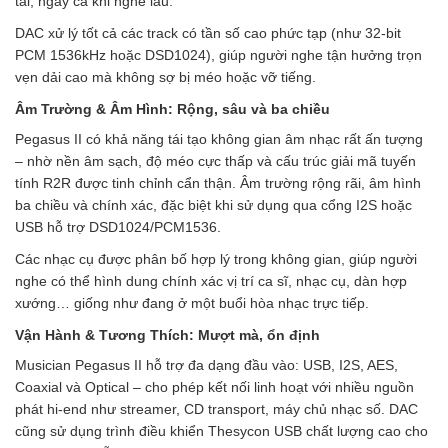
tai, ngay cả khi nghe lâu.
DAC xử lý tốt cả các track có tần số cao phức tạp (như 32-bit
PCM 1536kHz hoặc DSD1024), giúp người nghe tận hưởng trọn
vẹn dải cao mà không sợ bị méo hoặc vỡ tiếng.
Âm Trường & Âm Hình: Rộng, sâu và ba chiều
Pegasus II có khả năng tái tạo không gian âm nhạc rất ấn tượng
– nhờ nền âm sạch, độ méo cực thấp và cấu trúc giải mã tuyến
tính R2R được tinh chỉnh cẩn thận. Âm trường rộng rãi, âm hình
ba chiều và chính xác, đặc biệt khi sử dụng qua cổng I2S hoặc
USB hỗ trợ DSD1024/PCM1536.
Các nhạc cụ được phân bố hợp lý trong không gian, giúp người
nghe có thể hình dung chính xác vị trí ca sĩ, nhạc cụ, dàn hợp
xướng… giống như đang ở một buổi hòa nhạc trực tiếp.
Vận Hành & Tương Thích: Mượt mà, ổn định
Musician Pegasus II hỗ trợ đa dạng đầu vào: USB, I2S, AES,
Coaxial và Optical – cho phép kết nối linh hoạt với nhiều nguồn
phát hi-end như streamer, CD transport, máy chủ nhạc số. DAC
cũng sử dụng trình điều khiển Thesycon USB chất lượng cao cho