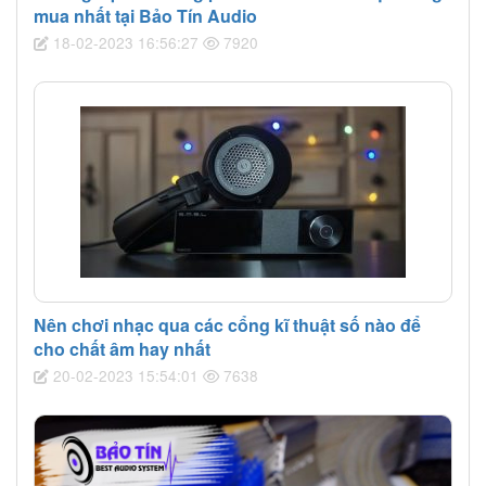
mua nhất tại Bảo Tín Audio
18-02-2023 16:56:27
7920
Nên chơi nhạc qua các cổng kĩ thuật số nào để
cho chất âm hay nhất
20-02-2023 15:54:01
7638