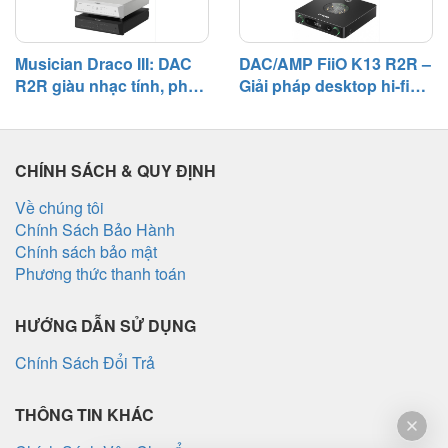
Musician Draco III: DAC
DAC/AMP FiiO K13 R2R –
R2R giàu nhạc tính, phối
Giải pháp desktop hi-fi
ghép linh hoạt trong hệ
với chất âm đậm chất
thống hi-fi
analog và khả năng phối
ghép toàn diện
CHÍNH SÁCH & QUY ĐỊNH
Về chúng tôi
Chính Sách Bảo Hành
Chính sách bảo mật
Phương thức thanh toán
HƯỚNG DẪN SỬ DỤNG
Chính Sách Đổi Trả
THÔNG TIN KHÁC