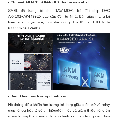
-
Chipset AK4191+AK4499EX thế hệ mới nhất
SMSL đã trang bị cho RAW-MDA1
bộ đôi chip DAC
AK4191+AK4499EX cao cấp đến từ Nhật Bản giúp mang lại
hiệu suất tuyệt vời, với dải động 132dB và THD+N là
0,00006%(-124dB).
-
Điều
k
hiển
â
m
l
ượng
c
hính
x
ác
Hệ thống điều khiển âm lượng kết hợp giữa điện trở và relay
giúp tối ưu hóa tỷ số tín hiệu/độ nhiễu và giảm thiểu tiếng ồn
ở âm lượng thấp, mang lại sự chính xác cao trong việc điều