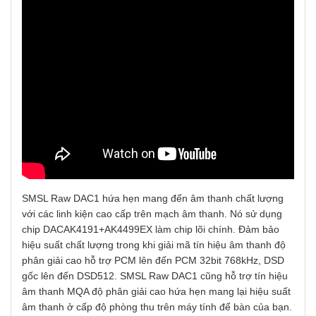
SMSL Raw DAC1 hứa hẹn mang đến âm thanh chất lượng
với các linh kiện cao cấp trên mạch âm thanh. Nó sử dụng
chip DACAK4191+AK4499EX làm chip lõi chính. Đảm bảo
hiệu suất chất lượng trong khi giải mã tín hiệu âm thanh độ
phân giải cao hỗ trợ PCM lên đến PCM 32bit 768kHz, DSD
gốc lên đến DSD512. SMSL Raw DAC1 cũng hỗ trợ tín hiệu
âm thanh MQA độ phân giải cao hứa hẹn mang lại hiệu suất
âm thanh ở cấp độ phòng thu trên máy tính để bàn của bạn.