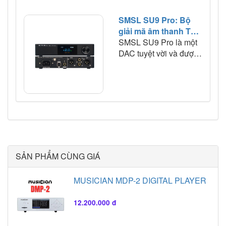
SMSL SU9 Pro: Bộ
giải mã âm thanh TOP
đầu trong phân khúc
SMSL SU9 Pro là một
12tr đồng
DAC tuyệt vời và được
cộng đồng audiophile
yêu thích. Ngay sau khi
ra mắt sản phẩm này
đã hứa hẹn sẽ trở
thành mẫu DAC tuyệt
vời kế nhiệm người đàn
anh của mình.
SẢN PHẨM CÙNG GIÁ
MUSICIAN MDP-2 DIGITAL PLAYER
12.200.000 đ