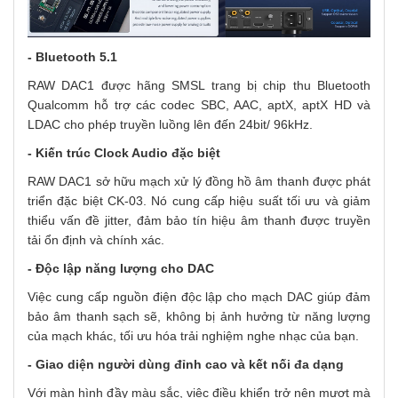
-
Bluetooth 5.1
RAW DAC1 được hãng SMSL trang bị chip thu Bluetooth
Qualcomm hỗ trợ các codec
SBC, AAC, aptX, aptX HD và
LDAC
cho phép truyền luồng lên đến 24bit/ 96kHz.
-
Kiến trúc Clock Audio đặc biệt
RAW DAC1 sở hữu mạch xử lý đồng hồ âm thanh được phát
triển đặc biệt CK-03. Nó cung cấp hiệu suất tối ưu và giảm
thiểu vấn đề jitter, đảm bảo tín hiệu âm thanh được truyền
tải ổn định và chính xác.
-
Độc
l
ập
n
ăng
l
ượng
c
ho DAC
Việc cung cấp nguồn điện độc lập cho
mạch DAC giúp đảm
bảo âm thanh sạch sẽ, không bị ảnh hưởng từ năng lượng
của mạch khác, tối ưu hóa trải nghiệm nghe nhạc của bạn.
-
Giao
d
iện
n
gười
d
ùng
đ
ỉnh
c
ao và
k
ết
n
ối
đ
a
d
ạng
Với màn hình đầy màu sắc, việc điều khiển trở nên mượt mà