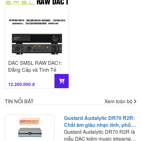
DAC SMSL RAW DAC1:
Đẳng Cấp và Tinh Tế
12.200.000 đ
TIN NỔI BẬT
Xem toàn bộ
Gustard Audalytic DR70 R2R:
Chất âm giàu nhạc tính, phối
ghép linh hoạt trong hệ thống
Gustard Audalytic DR70 R2R là
nghe nhạc số
mẫu DAC kiêm music streamer