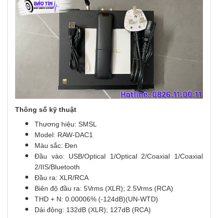
Thông số kỹ thuật
Thương hiệu: SMSL
Model: RAW-DAC1
Màu sắc: Đen
Đầu vào: USB/Optical 1/Optical 2/Coaxial 1/Coaxial
2/IIS/Bluetooth
Đầu ra: XLR/RCA
Biên độ đầu ra: 5Vrms (XLR); 2.5Vrms (RCA)
THD + N: 0.00006% (-124dB)(UN-WTD)
Dải động: 132dB (XLR); 127dB (RCA)