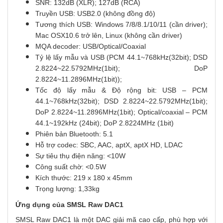
SNR: 132dB (XLR); 127dB (RCA)
Truyền USB: USB2.0 (không đồng độ)
Tương thích USB: Windows 7/8/8.1/10/11 (cần driver);
Mac OSX10.6 trở lên, Linux (không cần driver)
MQA decoder: USB/Optical/Coaxial
Tỷ lệ lấy mẫu và USB (PCM 44.1~768kHz(32bit); DSD
2.8224~22.5792MHz(1bit); DoP
2.8224~11.2896MHz(1bit));
Tốc độ lấy mẫu & Độ rộng bit: USB – PCM
44.1~768kHz(32bit); DSD 2.8224~22.5792MHz(1bit);
DoP 2.8224~11.2896MHz(1bit); Optical/coaxial – PCM
44.1~192kHz (24bit); DoP 2.8224MHz (1bit)
Phiên bản Bluetooth: 5.1
Hỗ trợ codec: SBC, AAC, aptX, aptX HD, LDAC
Sự tiêu thụ điện năng: <10W
Công suất chờ: <0.5W
Kích thước: 219 x 180 x 45mm
Trọng lượng: 1,33kg
Ứng dụng của
SMSL Raw DAC1
SMSL Raw DAC1 là một DAC giải mã cao cấp, phù hợp với