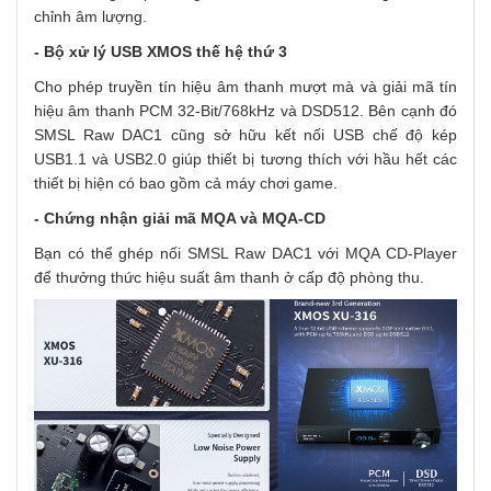
chỉnh âm lượng.
-
Bộ xử lý USB XMOS thế hệ thứ 3
Cho phép truyền tín hiệu âm thanh mượt mà và giải mã tín
hiệu âm thanh PCM 32-Bit/768kHz và DSD512. Bên cạnh đó
SMSL Raw DAC1 cũng sở hữu kết nối USB chế độ kép
USB1.1 và USB2.0 giúp thiết bị tương thích với hầu hết các
thiết bị hiện có bao gồm cả máy chơi game.
- C
hứng nhận giải mã MQA và MQA-CD
Bạn có thể ghép nối
SMSL Raw DAC1 với MQA CD-Player
để thưởng thức hiệu suất âm thanh ở cấp độ phòng thu.