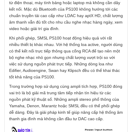
từ điện thoại, máy tính bảng hoặc laptop mà không cần dây
kết nối. Mặc dù Bluetooth của PS100 không hướng tới các
chuẩn truyền tải cao cấp như LDAC hay aptX HD, chất lượng
âm thanh vẫn đủ tốt cho nhu cầu nghe nhạc hàng ngày, xem
video hoặc giải trí gia đình.
Khi phối ghép, SMSL PS100 hoạt động hiệu quả với rất
nhiều thiết bị khác nhau. Với hệ thống loa active, người dùng
có thể kết nối trực tiếp thông qua cổng RCA để tạo nên một
bộ nghe nhạc nhỏ gọn nhưng chất lượng vượt trội so với
việc sử dụng nguồn phát trực tiếp. Những dòng loa như
Edifier, Audioengine, Swan hay Klipsch đều có thể khai thác
tốt khả năng của PS100.
Trong trường hợp sử dụng cùng ampli tích hợp, PS100 đóng
vai trò là bộ giải mã trung tâm tiếp nhận tín hiệu từ các
nguồn phát kỹ thuật số. Những ampli stereo phổ thông của
Yamaha, Denon, Marantz hoặc SMSL đều có thể phối ghép
dễ dàng. Đây là giải pháp kinh tế giúp nâng cấp hệ thống âm
thanh gia đình mà không cần đầu tư DAC cao cấp.