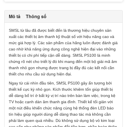
Mô tả
Thông số
SMSL từ lâu đã được biết đến là thương hiệu chuyên sản
xuất các thiết bị âm thanh kỹ thuật số với hiệu năng cao và
mức giá hợp lý. Các sản phẩm của hãng luôn được đánh giá
cao nhờ khả năng ứng dụng công nghệ hiện đại vào những
thiết bị có chi phí tiếp cận dễ dàng. SMSL PS100 là minh
chứng rõ nét cho triết lý đó khi mang đến một bộ giải mã âm
thanh nhỏ gọn nhưng được trang bị đầy đủ các kết nối cần
thiết cho nhu cầu sử dụng hiện đại.
Ngay từ cái nhìn đầu tiên, SMSL PS100 gây ấn tượng bởi
thiết kế cực kỳ nhỏ gọn. Kích thước khiêm tốn giúp thiết bị
dễ dàng bố trí ở bất kỳ vị trí nào trên bàn làm việc, trong kệ
TV hoặc cạnh dàn âm thanh gia đình. Thiết kế tối giản với
một nút điều khiển chức năng cùng hệ thống đèn LED báo
tín hiệu giúp người dùng dễ dàng thao tác mà không cần
phải làm quen quá nhiều. Dù không sử dụng bộ vỏ kim loại
cao cấp như những sản phẩm đắt tiền hơn, phần hoàn thiện