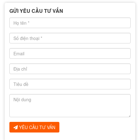
GỬI YÊU CẦU TƯ VẤN
YÊU CẦU TƯ VẤN