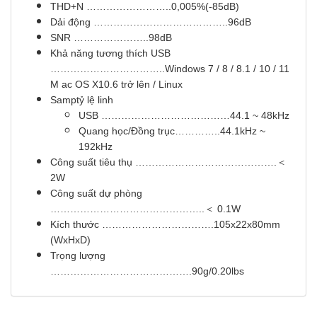
THD+N ……………………..0,005%(-85dB)
Dải động …………………………………..96dB
SNR …………………..98dB
Khả năng tương thích USB
……………………………..Windows 7 / 8 / 8.1 / 10 / 11
M ac OS X10.6 trở lên / Linux
Samptỷ lệ linh
USB …………………………………44.1 ~ 48kHz
Quang học/Đồng trục…………..44.1kHz ~
192kHz
Công suất tiêu thụ …………………………………….＜
2W
Công suất dự phòng
………………………………………..＜ 0.1W
Kích thước …………………………….105x22x80mm
(WxHxD)
Trọng lượng
…………………………………….90g/0.20lbs