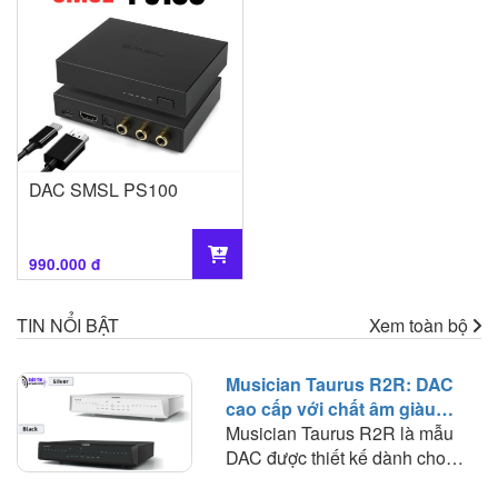
DAC SMSL PS100
990.000 đ
TIN NỔI BẬT
Xem toàn bộ
Musician Taurus R2R: DAC
cao cấp với chất âm giàu
nhạc tính và khả năng phối
Musician Taurus R2R là mẫu
ghép rộng
DAC được thiết kế dành cho
những hệ thống digital nghiêm