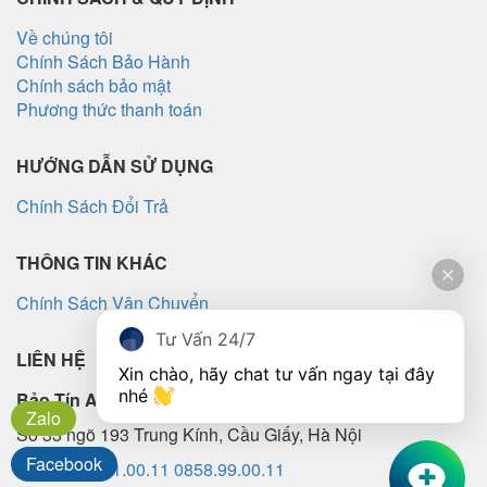
Về chúng tôi
Chính Sách Bảo Hành
Chính sách bảo mật
Phương thức thanh toán
HƯỚNG DẪN SỬ DỤNG
Chính Sách Đổi Trả
THÔNG TIN KHÁC
Chính Sách Vận Chuyển
Tư Vấn 24/7
LIÊN HỆ
Xin chào, hãy chat tư vấn ngay tại đây 
nhé 
Bảo Tín Audio
Zalo
Số 33 ngõ 193 Trung Kính, Cầu Giấy, Hà Nội
Facebook
SĐT:
0826.11.00.11
0858.99.00.11