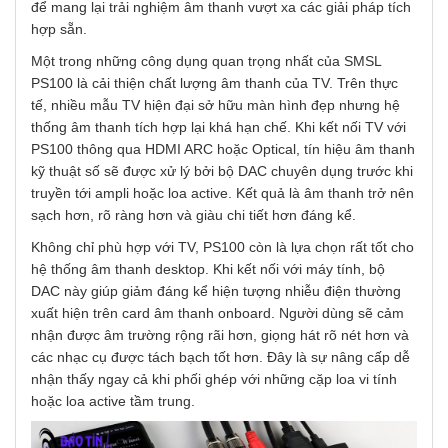
để mang lại trải nghiệm âm thanh vượt xa các giải pháp tích
hợp sẵn.
Một trong những công dụng quan trọng nhất của SMSL
PS100 là cải thiện chất lượng âm thanh của TV. Trên thực
tế, nhiều mẫu TV hiện đại sở hữu màn hình đẹp nhưng hệ
thống âm thanh tích hợp lại khá hạn chế. Khi kết nối TV với
PS100 thông qua HDMI ARC hoặc Optical, tín hiệu âm thanh
kỹ thuật số sẽ được xử lý bởi bộ DAC chuyên dụng trước khi
truyền tới ampli hoặc loa active. Kết quả là âm thanh trở nên
sạch hơn, rõ ràng hơn và giàu chi tiết hơn đáng kể.
Không chỉ phù hợp với TV, PS100 còn là lựa chọn rất tốt cho
hệ thống âm thanh desktop. Khi kết nối với máy tính, bộ
DAC này giúp giảm đáng kể hiện tượng nhiễu điện thường
xuất hiện trên card âm thanh onboard. Người dùng sẽ cảm
nhận được âm trường rộng rãi hơn, giọng hát rõ nét hơn và
các nhạc cụ được tách bạch tốt hơn. Đây là sự nâng cấp dễ
nhận thấy ngay cả khi phối ghép với những cặp loa vi tính
hoặc loa active tầm trung.