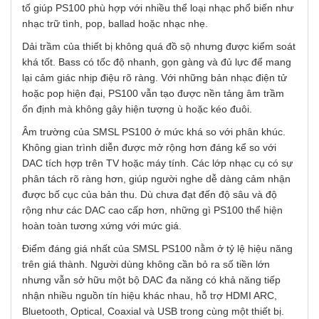
tố giúp PS100 phù hợp với nhiều thể loại nhạc phổ biến như
nhạc trữ tình, pop, ballad hoặc nhạc nhẹ.
Dải trầm của thiết bị không quá đồ sộ nhưng được kiểm soát
khá tốt. Bass có tốc độ nhanh, gọn gàng và đủ lực để mang
lại cảm giác nhịp điệu rõ ràng. Với những bản nhạc điện tử
hoặc pop hiện đại, PS100 vẫn tạo được nền tảng âm trầm
ổn định mà không gây hiện tượng ù hoặc kéo đuôi.
Âm trường của SMSL PS100 ở mức khá so với phân khúc.
Không gian trình diễn được mở rộng hơn đáng kể so với
DAC tích hợp trên TV hoặc máy tính. Các lớp nhạc cụ có sự
phân tách rõ ràng hơn, giúp người nghe dễ dàng cảm nhận
được bố cục của bản thu. Dù chưa đạt đến độ sâu và độ
rộng như các DAC cao cấp hơn, những gì PS100 thể hiện
hoàn toàn tương xứng với mức giá.
Điểm đáng giá nhất của SMSL PS100 nằm ở tỷ lệ hiệu năng
trên giá thành. Người dùng không cần bỏ ra số tiền lớn
nhưng vẫn sở hữu một bộ DAC đa năng có khả năng tiếp
nhận nhiều nguồn tín hiệu khác nhau, hỗ trợ HDMI ARC,
Bluetooth, Optical, Coaxial và USB trong cùng một thiết bị.