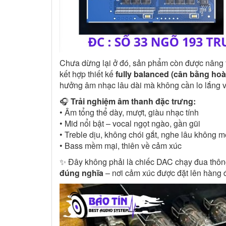
Chưa dừng lại ở đó, sản phẩm còn được nâng
kết hợp thiết kế
fully balanced (cân bằng hoà
hưởng âm nhạc lâu dài mà không cần lo lắng về
🎧
Trải nghiệm âm thanh đặc trưng:
• Âm tổng thể dày, mượt, giàu nhạc tính
• Mid nổi bật – vocal ngọt ngào, gần gũi
• Treble dịu, không chói gắt, nghe lâu không m
• Bass mềm mại, thiên về cảm xúc
✨ Đây không phải là chiếc DAC chạy đua thông 
đúng nghĩa
– nơi cảm xúc được đặt lên hàng 