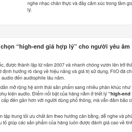
nghe nhạc chân thực và đầy cảm xúc trong tầm gi
lý.
a chọn “high-end giá hợp lý” cho người yêu âm
ốc, được thành lập từ năm 2007 và nhanh chóng vươn lên trở th
ờ định hướng rõ ràng về hiệu năng và giá trị sử dụng, FiiO đã ch
 audio đến audiophile lâu năm.
 dần mở rộng hệ sinh thái sản phẩm sang nhiều phân khúc như
phụ kiện audio. Điểm nổi bật của hãng nằm ở triết lý
“high-end 
cấp đến gần hơn với người dùng phổ thông, mà vẫn đảm bảo c
còn tập trung tối ưu chất âm theo hướng cân bằng, dễ nghe và ph
ếu tố giúp các sản phẩm của hãng luôn được đánh giá cao về tí