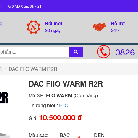
ệ
Giờ Mở Cửa: 8h - 21h
g
Đổi mới
Hỗ trợ
90 ngày
24/7
0826.
R
DAC FIIO WARM R2R
DAC FIIO WARM R2R
Mã SP:
FIIO WARM
(Còn hàng)
Thương hiệu:
FIIO
10.500.000 đ
Giá:
Màu sắc:
BẠC
ĐEN