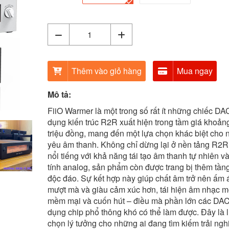
Thêm vào giỏ hàng
Mua ngay
Mô tả:
FiiO Warmer là một trong số rất ít những chiếc DA
dụng kiến trúc R2R xuất hiện trong tầm giá khoản
triệu đồng, mang đến một lựa chọn khác biệt cho 
yêu âm thanh. Không chỉ dừng lại ở nền tảng R2R
nổi tiếng với khả năng tái tạo âm thanh tự nhiên v
tính analog, sản phẩm còn được trang bị thêm tần
độc đáo. Sự kết hợp này giúp chất âm trở nên ấm 
mượt mà và giàu cảm xúc hơn, tái hiện âm nhạc m
mềm mại và cuốn hút – điều mà phần lớn các DA
dụng chip phổ thông khó có thể làm được. Đây là 
chọn lý tưởng cho những ai đang tìm kiếm trải ng