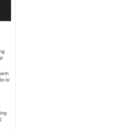
ờng
ại
nhanh
ền bỉ
c
hông
ộ