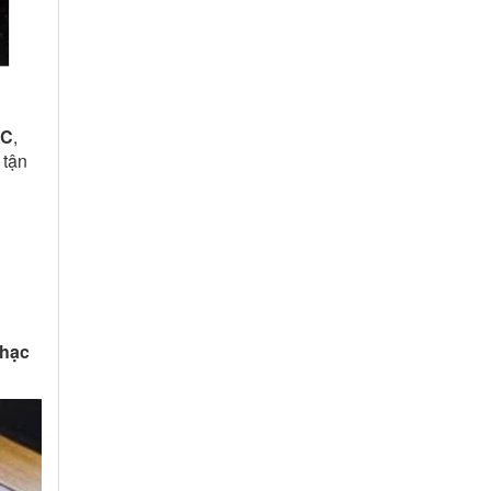
CC
,
 tận
nhạc