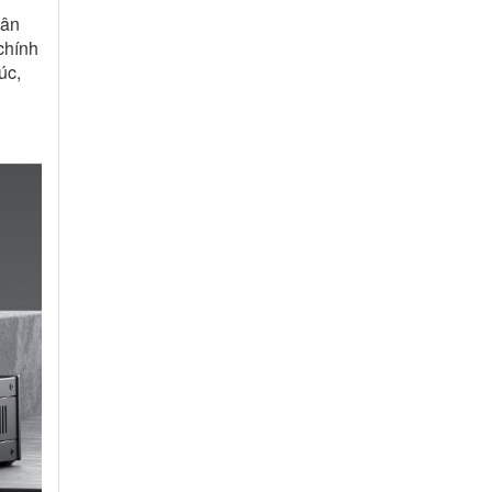
hân
chính
úc,