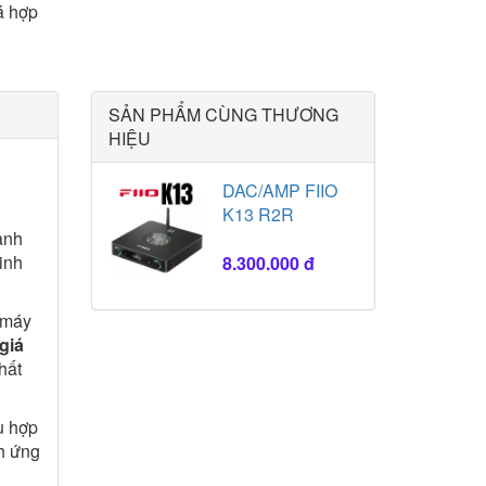
á hợp
SẢN PHẨM CÙNG THƯƠNG
HIỆU
DAC/AMP FIIO
K13 R2R
ành
inh
8.300.000 đ
 máy
giá
hất
ù hợp
nh ứng