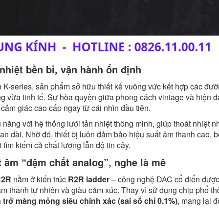
nhiệt bền bỉ, vận hành ổn định
n K-series, sản phẩm sở hữu thiết kế vuông vức kết hợp các đư
ọng vừa tinh tế. Sự hòa quyện giữa phong cách vintage và hiện đ
ảm giác cao cấp ngay từ cái nhìn đầu tiên.
u năng với hệ thống lưới tản nhiệt thông minh, giúp thoát nhiệt 
gian dài. Nhờ đó, thiết bị luôn đảm bảo hiệu suất âm thanh cao, b
 tìm kiếm cả chất lượng lẫn độ tin cậy.
t âm “đậm chất analog”, nghe là mê
R2R
nằm ở kiến trúc
R2R ladder
– công nghệ DAC cổ điển đượ
âm thanh tự nhiên và giàu cảm xúc. Thay vì sử dụng chip phổ t
 trở màng mỏng siêu chính xác (sai số chỉ 0.1%)
, mang lại đ