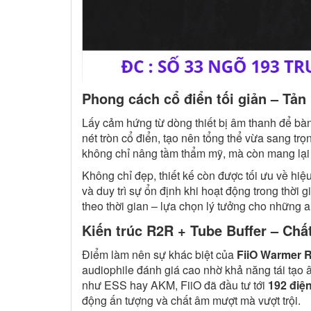
Phong cách cổ điển tối giản – Tản 
Lấy cảm hứng từ dòng thiết bị âm thanh để bà
nét tròn cổ điển, tạo nên tổng thể vừa sang tr
không chỉ nâng tầm thẩm mỹ, mà còn mang lại c
Không chỉ đẹp, thiết kế còn được tối ưu về hiệ
và duy trì sự ổn định khi hoạt động trong thời 
theo thời gian – lựa chọn lý tưởng cho những ai
Kiến trúc R2R + Tube Buffer – Chấ
Điểm làm nên sự khác biệt của
FiiO Warmer 
audiophile đánh giá cao nhờ khả năng tái tạo 
như ESS hay AKM, FiiO đã đầu tư tới
192 điện
động ấn tượng và chất âm mượt mà vượt trội.