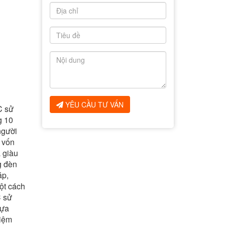
YÊU CẦU TƯ VẤN
C sử
g 10
người
 vốn
à giàu
g đèn
áp,
ột cách
C sử
lựa
hiệm