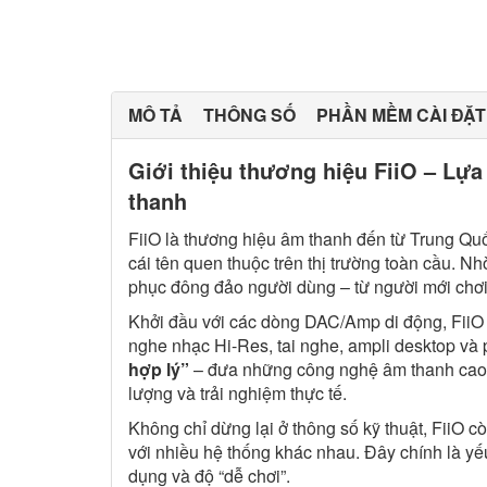
MÔ TẢ
THÔNG SỐ
PHẦN MỀM CÀI ĐẶT
Giới thiệu thương hiệu FiiO – Lự
thanh
FiiO là thương hiệu âm thanh đến từ Trung Qu
cái tên quen thuộc trên thị trường toàn cầu. Nh
phục đông đảo người dùng – từ người mới chơi
Khởi đầu với các dòng DAC/Amp di động, FiiO
nghe nhạc Hi-Res, tai nghe, ampli desktop và 
hợp lý”
– đưa những công nghệ âm thanh cao 
lượng và trải nghiệm thực tế.
Không chỉ dừng lại ở thông số kỹ thuật, FiiO 
với nhiều hệ thống khác nhau. Đây chính là y
dụng và độ “dễ chơi”.