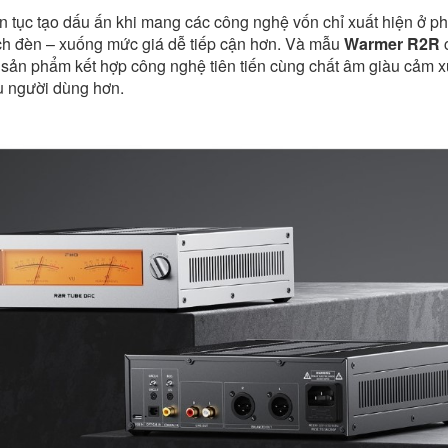
n tục tạo dấu ấn khi mang các công nghệ vốn chỉ xuất hiện ở p
h đèn – xuống mức giá dễ tiếp cận hơn. Và mẫu
Warmer R2R
 sản phẩm kết hợp công nghệ tiên tiến cùng chất âm giàu cảm x
u người dùng hơn.