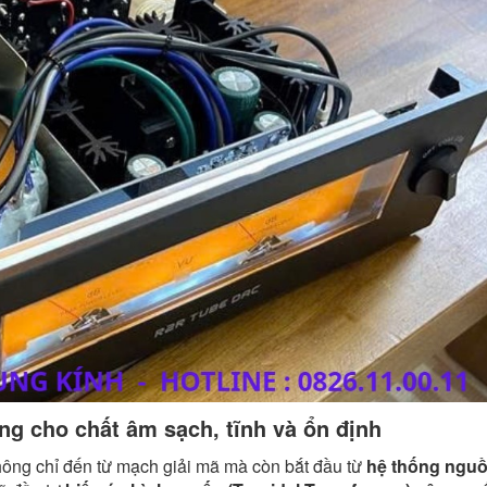
ng cho chất âm sạch, tĩnh và ổn định
hông chỉ đến từ mạch giải mã mà còn bắt đầu từ
hệ thống ngu