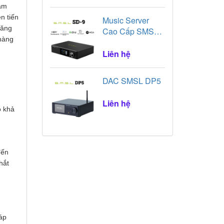
 âm
n tiến
Music Server
năng
Cao Cấp SMSL
 hàng
SD9
Liên hệ
DAC SMSL DP5
Liên hệ
ó khả
đến
hắt
 áp