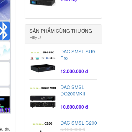
SẢN PHẨM CÙNG THƯƠNG
HIỆU
DAC SMSL SU9
Pro
12.000.000 đ
DAC SMSL
DO200MKII
10.800.000 đ
DAC SMSL C200
5.150.000 đ
êu thụ