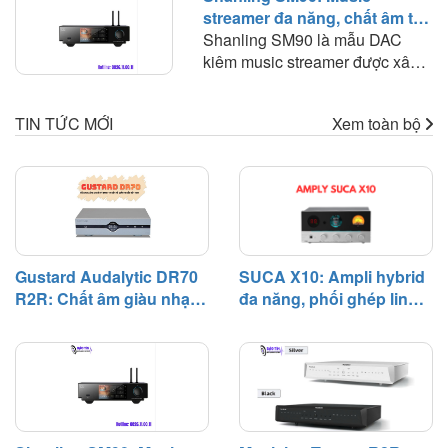
trúc R2R discrete cho PCM, kết
streamer đa năng, chất âm tự
dụng bóng đèn, ampli công suất
hợp khả năng giải mã DSD
nhiên và khả năng phối ghép
Shanling SM90 là mẫu DAC
và headphone amplifier. Cách
native, đầu ra RCA và XLR,
linh hoạt
kiêm music streamer được xây
tiếp cận này giúp X10 hướng tới
Ethernet, USB cùng Bluetooth.
dựng theo hướng kết hợp nhiều
nhóm người dùng muốn xây
Trong trải nghiệm thực tế, sự kết
thành phần của một hệ thống
dựng một hệ thống nghe nhạc
hợp giữa chất âm thiên tự nhiên
TIN TỨC MỚI
Xem toàn bộ
nhạc số vào trong cùng một thiết
đơn giản nhưng vẫn có khả
và khả năng phối ghép rộng là
bị. Thay vì phải sử dụng riêng
năng tiếp nhận nhiều nguồn
điểm khiến DR70 nổi bật.
streamer, DAC và các thiết bị
phát hiện đại. Không cần tách
nhận tín hiệu từ TV, SM90 có
riêng DAC, preamp và power
thể đảm nhiệm phần lớn những
amplifier, người chơi có thể kết
nhiệm vụ này. Đáng chú ý,
nối trực tiếp máy tính, TV, điện
Shanling trang bị cho sản phẩm
thoại hoặc đầu phát số với X10
Gustard Audalytic DR70
SUCA X10: Ampli hybrid
bộ giải mã kép AKM AK4493S,
rồi đưa tín hiệu tới loa.
R2R: Chất âm giàu nhạc
đa năng, phối ghép linh
tầng analog sử dụng OPA1612,
tính, phối ghép linh hoạt
hoạt và chất âm giàu màu
nguồn tuyến tính, hệ điều hành
trong hệ thống nghe
sắc
Android 12 cùng hệ thống kết
nhạc số
nối khá toàn diện. Trong trải
nghiệm thực tế, chính khả năng
phối ghép rộng và chất âm cân
bằng là hai yếu tố khiến SM90