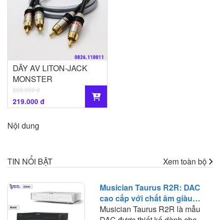
DÂY AV LITON-JACK
MONSTER
250.000 đ
219.000 đ
Nội dung
TIN NỔI BẬT
Xem toàn bộ
Musician Taurus R2R: DAC
cao cấp với chất âm giàu
nhạc tính và khả năng phối
Musician Taurus R2R là mẫu
ghép rộng
DAC được thiết kế dành cho