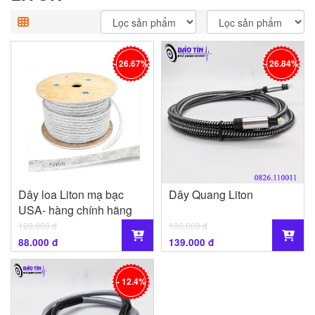
- 26.67%
- 26.84%
Dây loa Liton mạ bạc
Dây Quang Liton
USA- hàng chính hãng
120.000 đ
190.000 đ
88.000 đ
139.000 đ
- 12.4%