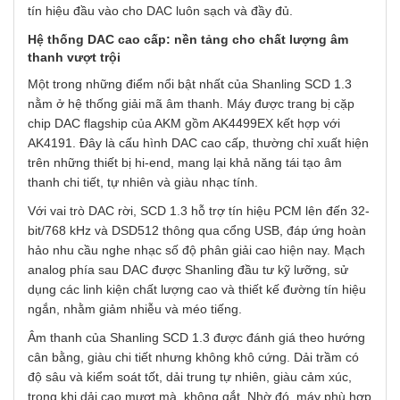
tín hiệu đầu vào cho DAC luôn sạch và đầy đủ.
Hệ thống DAC cao cấp: nền tảng cho chất lượng âm
thanh vượt trội
Một trong những điểm nổi bật nhất của Shanling SCD 1.3
nằm ở hệ thống giải mã âm thanh. Máy được trang bị cặp
chip DAC flagship của AKM gồm AK4499EX kết hợp với
AK4191. Đây là cấu hình DAC cao cấp, thường chỉ xuất hiện
trên những thiết bị hi-end, mang lại khả năng tái tạo âm
thanh chi tiết, tự nhiên và giàu nhạc tính.
Với vai trò DAC rời, SCD 1.3 hỗ trợ tín hiệu PCM lên đến 32-
bit/768 kHz và DSD512 thông qua cổng USB, đáp ứng hoàn
hảo nhu cầu nghe nhạc số độ phân giải cao hiện nay. Mạch
analog phía sau DAC được Shanling đầu tư kỹ lưỡng, sử
dụng các linh kiện chất lượng cao và thiết kế đường tín hiệu
ngắn, nhằm giảm nhiễu và méo tiếng.
Âm thanh của Shanling SCD 1.3 được đánh giá theo hướng
cân bằng, giàu chi tiết nhưng không khô cứng. Dải trầm có
độ sâu và kiểm soát tốt, dải trung tự nhiên, giàu cảm xúc,
trong khi dải cao mượt mà, không gắt. Nhờ đó, máy phù hợp