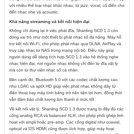
với nhiều thể loại nhạc khác nhau, từ jazz, vocal, cổ điển cho
đến nhạc nhẹ và acoustic.
Khả năng streaming và kết nối hiện đại
Không chỉ dừng lại ở việc phát đĩa, Shanling SCD 1.3 còn
đóng vai trò như một thiết bị phát nhạc số đa năng. Máy hỗ
trợ kết nối Wi-Fi, cho phép phát nhạc qua DLNA, AirPlay và
truy cập nhạc từ NAS trong mạng nội bộ. Điều này giúp
người dùng dễ dàng tích hợp SCD 1.3 vào hệ thống nghe
nhạc hiện đại, nơi nguồn nhạc không chỉ đến từ đĩa vật lý
mà còn từ thư viện nhạc số cá nhân.
Bên cạnh đó, Bluetooth 5.0 với các codec chất lượng cao
như LDAC và aptX HD giúp việc phát nhạc không dây từ
điện thoại hay máy tính bảng trở nên tiện lợi hơn, đồng thời
vẫn đảm bảo chất lượng âm thanh ở mức tốt.
Về kết nối vật lý, Shanling SCD 1.3 được trang bị đầy đủ các
cổng analog RCA và balanced XLR, cho phép phối ghép linh
hoạt với ampli hoặc pre-amp. Các cổng digital như coaxial,
optical và I2S HDMI cũng được tích hợp, giúp máy hoạt