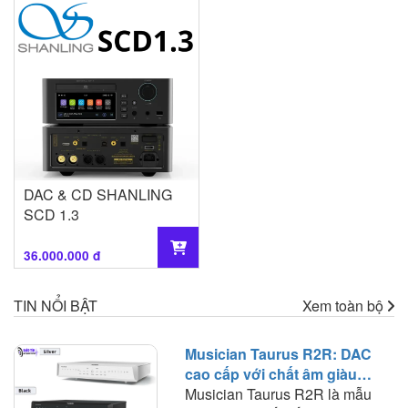
DAC & CD SHANLING
SCD 1.3
36.000.000 đ
TIN NỔI BẬT
Xem toàn bộ
Musician Taurus R2R: DAC
cao cấp với chất âm giàu
nhạc tính và khả năng phối
Musician Taurus R2R là mẫu