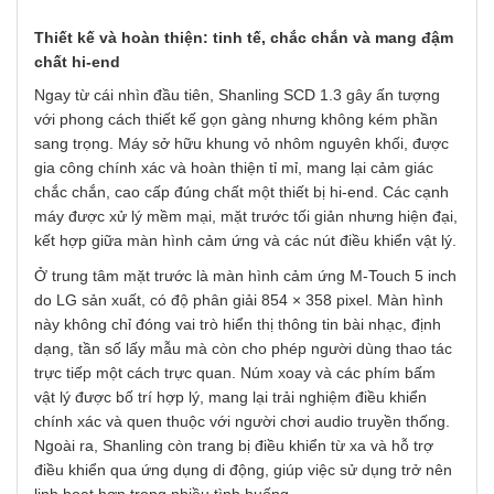
Thiết kế và hoàn thiện: tinh tế, chắc chắn và mang đậm
chất hi-end
Ngay từ cái nhìn đầu tiên, Shanling SCD 1.3 gây ấn tượng
với phong cách thiết kế gọn gàng nhưng không kém phần
sang trọng. Máy sở hữu khung vỏ nhôm nguyên khối, được
gia công chính xác và hoàn thiện tỉ mỉ, mang lại cảm giác
chắc chắn, cao cấp đúng chất một thiết bị hi-end. Các cạnh
máy được xử lý mềm mại, mặt trước tối giản nhưng hiện đại,
kết hợp giữa màn hình cảm ứng và các nút điều khiển vật lý.
Ở trung tâm mặt trước là màn hình cảm ứng M-Touch 5 inch
do LG sản xuất, có độ phân giải 854 × 358 pixel. Màn hình
này không chỉ đóng vai trò hiển thị thông tin bài nhạc, định
dạng, tần số lấy mẫu mà còn cho phép người dùng thao tác
trực tiếp một cách trực quan. Núm xoay và các phím bấm
vật lý được bố trí hợp lý, mang lại trải nghiệm điều khiển
chính xác và quen thuộc với người chơi audio truyền thống.
Ngoài ra, Shanling còn trang bị điều khiển từ xa và hỗ trợ
điều khiển qua ứng dụng di động, giúp việc sử dụng trở nên