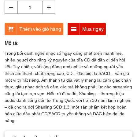
Thêm vào giỏ hàng
Mua ngay
Mô tả:
Trong bối cảnh nghe nhạc số ngày càng phát triển mạnh mẽ,
nhiều người cho rằng kỷ nguyên của đĩa CD đã dần đi đến hồi
kết. Tuy nhiên, với cộng đồng audiophile và những người yêu
thích âm thanh chất lượng cao, CD – đặc biệt là SACD – vẫn giữ
một vị trí rất riêng. Âm thanh từ đĩa vật lý mang lại cảm giác chân
thực, giàu nhạc tính và cảm xúc mà không phải lúc nào streaming
cũng tái tạo trọn vẹn. Hiểu rõ điều đó, Shanling – thương hiệu
audio danh tiếng đến từ Trung Quốc với hơn 30 năm kinh nghiệm
– đã cho ra đời Shanling SCD 1.3, một sản phẩm kết hợp hoàn
hảo giữa đầu phát CD/SACD truyền thống và DAC hiện đại đa
năng.