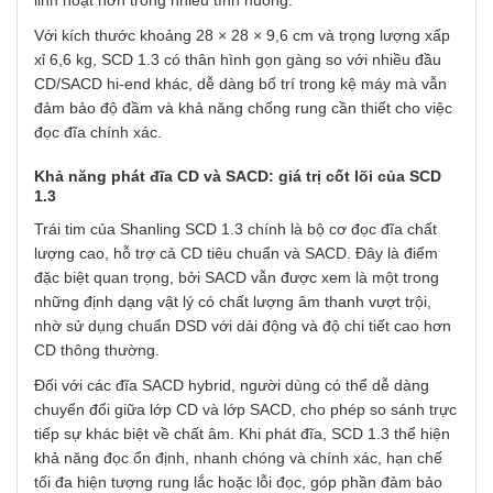
linh hoạt hơn trong nhiều tình huống.
Với kích thước khoảng 28 × 28 × 9,6 cm và trọng lượng xấp
xỉ 6,6 kg, SCD 1.3 có thân hình gọn gàng so với nhiều đầu
CD/SACD hi-end khác, dễ dàng bố trí trong kệ máy mà vẫn
đảm bảo độ đầm và khả năng chống rung cần thiết cho việc
đọc đĩa chính xác.
Khả năng phát đĩa CD và SACD: giá trị cốt lõi của SCD
1.3
Trái tim của Shanling SCD 1.3 chính là bộ cơ đọc đĩa chất
lượng cao, hỗ trợ cả CD tiêu chuẩn và SACD. Đây là điểm
đặc biệt quan trọng, bởi SACD vẫn được xem là một trong
những định dạng vật lý có chất lượng âm thanh vượt trội,
nhờ sử dụng chuẩn DSD với dải động và độ chi tiết cao hơn
CD thông thường.
Đối với các đĩa SACD hybrid, người dùng có thể dễ dàng
chuyển đổi giữa lớp CD và lớp SACD, cho phép so sánh trực
tiếp sự khác biệt về chất âm. Khi phát đĩa, SCD 1.3 thể hiện
khả năng đọc ổn định, nhanh chóng và chính xác, hạn chế
tối đa hiện tượng rung lắc hoặc lỗi đọc, góp phần đảm bảo