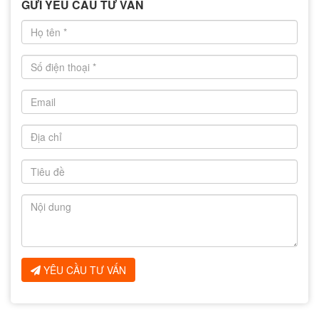
GỬI YÊU CẦU TƯ VẤN
YÊU CẦU TƯ VẤN