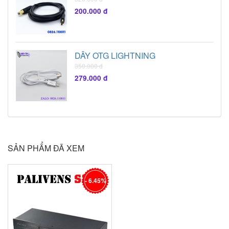
200.000 đ
DÂY OTG LIGHTNING
350.000 đ
279.000 đ
SẢN PHẨM ĐÃ XEM
- 6.45%