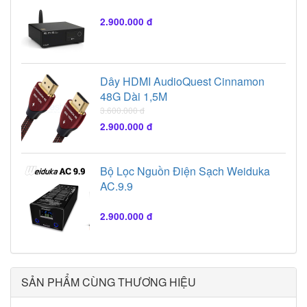
2.900.000 đ
Dây HDMI AudioQuest Cinnamon
48G Dài 1,5M
3.600.000 đ
2.900.000 đ
Bộ Lọc Nguồn Điện Sạch Weiduka
AC.9.9
2.900.000 đ
SẢN PHẨM CÙNG THƯƠNG HIỆU