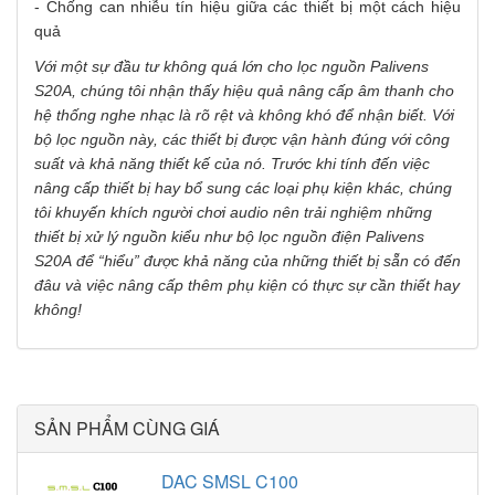
- Chống can nhiễu tín hiệu giữa các thiết bị một cách hiệu
quả
Với một sự đầu tư không quá lớn cho lọc nguồn Palivens
S20A
, chúng tôi nhận thấy hiệu quả nâng cấp âm thanh cho
hệ thống nghe nhạc là rõ rệt và không khó để nhận biết. Với
bộ lọc nguồn này
, các thiết bị được vận hành đúng với công
suất v
à
khả năng thiết kế của nó. Trước khi tính đến việc
nâng cấp thiết bị hay bổ sung các loại phụ kiện khác, chúng
tôi khuyến
khích
người chơi
audio
nên trải nghiệm những
thiết bị xử lý nguồn kiểu như
bộ lọc nguồn điện Palivens
S20A
để “hiểu” được khả năng của những thiết bị sẵn có
đến
đâu và việc nâng cấp thêm phụ kiện có thực sự cần thiết hay
không!
SẢN PHẨM CÙNG GIÁ
DAC SMSL C100