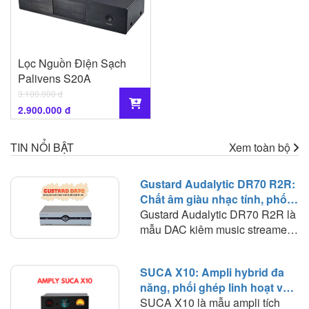
Lọc Nguồn Điện Sạch
Palivens S20A
3.100.000 đ
2.900.000 đ
TIN NỔI BẬT
Xem toàn bộ
Gustard Audalytic DR70 R2R:
Chất âm giàu nhạc tính, phối
ghép linh hoạt trong hệ thống
Gustard Audalytic DR70 R2R là
nghe nhạc số
mẫu DAC kiêm music streamer
hướng tới người chơi muốn đơn
giản hóa hệ thống nhưng vẫn
SUCA X10: Ampli hybrid đa
duy trì chất lượng giải mã ở mức
năng, phối ghép linh hoạt và
cao. Thay vì phải sử dụng riêng
chất âm giàu màu sắc
SUCA X10 là mẫu ampli tích
network streamer và DAC, DR70