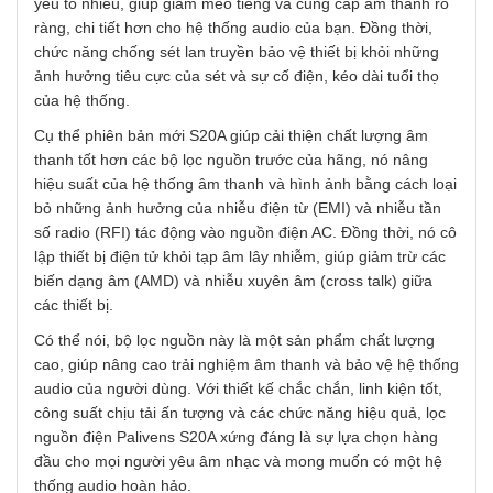
yếu tố nhiễu, giúp giảm méo tiếng và cung cấp âm thanh rõ
ràng, chi tiết hơn cho hệ thống audio của bạn. Đồng thời,
chức năng chống sét lan truyền bảo vệ thiết bị khỏi những
ảnh hưởng tiêu cực của sét và sự cố điện, kéo dài tuổi thọ
của hệ thống.
Cụ thể phiên bản mới S20A giúp cải thiện chất lượng âm
thanh tốt hơn các bộ lọc nguồn trước của hãng, nó nâng
hiệu suất của hệ thống âm thanh và hình ảnh bằng cách loại
bỏ những ảnh hưởng của nhiễu điện từ (EMI) và nhiễu tần
số radio (RFI) tác động vào nguồn điện AC. Đồng thời, nó cô
lập thiết bị điện tử khỏi tạp âm lây nhiễm, giúp giảm trừ các
biến dạng âm (AMD) và nhiễu xuyên âm (cross talk) giữa
các thiết bị.
Có thể nói, bộ lọc nguồn này là một sản phẩm chất lượng
cao, giúp nâng cao trải nghiệm âm thanh và bảo vệ hệ thống
audio của người dùng. Với thiết kế chắc chắn, linh kiện tốt,
công suất chịu tải ấn tượng và các chức năng hiệu quả, lọc
nguồn điện Palivens S20A xứng đáng là sự lựa chọn hàng
đầu cho mọi người yêu âm nhạc và mong muốn có một hệ
thống audio hoàn hảo.