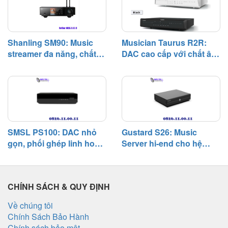
nối khá toàn diện. Trong trải
nghiệm thực tế, chính khả năng
phối ghép rộng và chất âm cân
bằng là hai yếu tố khiến SM90
Shanling SM90: Music
Musician Taurus R2R:
trở thành một lựa chọn đáng chú
streamer đa năng, chất
DAC cao cấp với chất âm
ý trong phân khúc network
âm tự nhiên và khả năng
giàu nhạc tính và khả
player dưới 1.000 USD.
phối ghép linh hoạt
năng phối ghép rộng
SMSL PS100: DAC nhỏ
Gustard S26: Music
gọn, phối ghép linh hoạt,
Server hi-end cho hệ
chất âm cân bằng trong
thống digital, chú trọng
hệ thống phổ thông
độ tĩnh và khả năng phối
ghép
CHÍNH SÁCH & QUY ĐỊNH
Về chúng tôi
Chính Sách Bảo Hành
Chính sách bảo mật