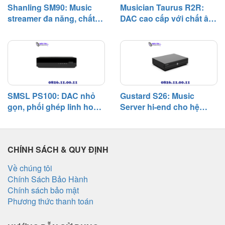
Shanling SM90: Music
Musician Taurus R2R:
trở thành một lựa chọn đáng chú
streamer đa năng, chất
DAC cao cấp với chất âm
ý trong phân khúc network
âm tự nhiên và khả năng
giàu nhạc tính và khả
player dưới 1.000 USD.
phối ghép linh hoạt
năng phối ghép rộng
SMSL PS100: DAC nhỏ
Gustard S26: Music
gọn, phối ghép linh hoạt,
Server hi-end cho hệ
chất âm cân bằng trong
thống digital, chú trọng
hệ thống phổ thông
độ tĩnh và khả năng phối
ghép
CHÍNH SÁCH & QUY ĐỊNH
Về chúng tôi
Chính Sách Bảo Hành
Chính sách bảo mật
Phương thức thanh toán