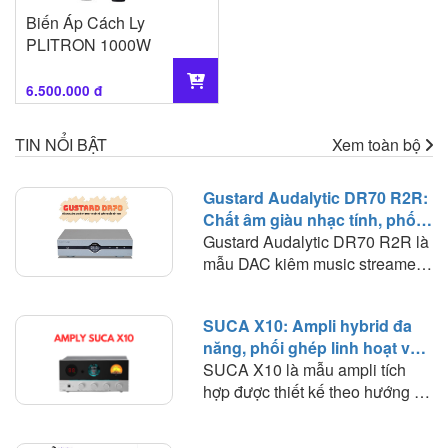
Biến Áp Cách Ly
PLITRON 1000W
6.500.000 đ
TIN NỔI BẬT
Xem toàn bộ
Gustard Audalytic DR70 R2R:
Chất âm giàu nhạc tính, phối
ghép linh hoạt trong hệ thống
Gustard Audalytic DR70 R2R là
nghe nhạc số
mẫu DAC kiêm music streamer
hướng tới người chơi muốn đơn
giản hóa hệ thống nhưng vẫn
SUCA X10: Ampli hybrid đa
duy trì chất lượng giải mã ở mức
năng, phối ghép linh hoạt và
cao. Thay vì phải sử dụng riêng
chất âm giàu màu sắc
SUCA X10 là mẫu ampli tích
network streamer và DAC, DR70
hợp được thiết kế theo hướng đa
tích hợp cả hai chức năng trong
năng, kết hợp trong cùng một
một chassis nhỏ gọn. Quan
thân máy nhỏ gọn nhiều chức
trọng hơn, thiết bị sử dụng kiến