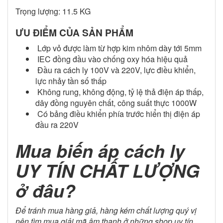
Trọng lượng: 11.5 KG
ƯU ĐIỂM CỦA SẢN PHẨM
Lớp vỏ được làm từ hợp kim nhôm dày tới 5mm
IEC đồng đầu vào chống oxy hóa hiệu quả
Đầu ra cách ly 100V và 220V, lực điều khiển,
lực nhảy tần số thấp
Không rung, không động, tỷ lệ thả điện áp thấp,
dây đồng nguyên chất, công suất thực 1000W
Có bảng điều khiển phía trước hiển thị điện áp
đầu ra 220V
Mua biến áp cách ly
UY TÍN CHẤT LƯỢNG
ở đâu?
Để tránh mua hàng giả, hàng kém chất lượng quý vị
nên tìm mua giải mã âm thanh ở những shop uy tín,