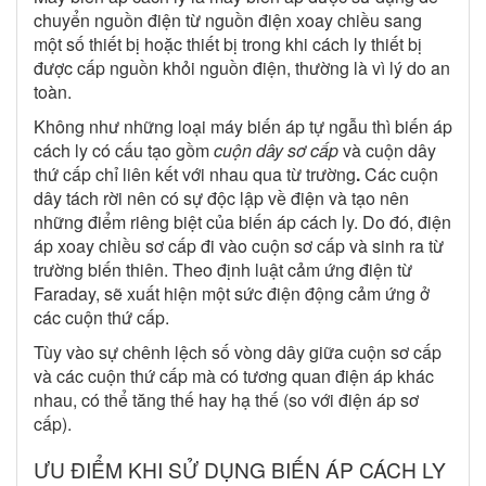
chuyển nguồn điện từ nguồn điện xoay chiều sang
một số thiết bị hoặc thiết bị trong khi cách ly thiết bị
được cấp nguồn khỏi nguồn điện, thường là vì lý do an
toàn.
Không như những loại máy biến áp tự ngẫu thì biến áp
cách ly có cấu tạo gồm
cuộn dây
sơ cấp
và cuộn dây
thứ cấp chỉ liên kết với nhau qua từ trường
.
Các cuộn
dây tách rời nên có sự độc lập về điện và tạo nên
những điểm riêng biệt của biến áp cách ly. Do đó, điện
áp xoay chiều sơ cấp đi vào cuộn sơ cấp và sinh ra từ
trường biến thiên. Theo định luật cảm ứng điện từ
Faraday, sẽ xuất hiện một sức điện động cảm ứng ở
các cuộn thứ cấp.
Tùy vào sự chênh lệch số vòng dây giữa cuộn sơ cấp
và các cuộn thứ cấp mà có tương quan điện áp khác
nhau, có thể tăng thế hay hạ thế (so với điện áp sơ
cấp).
ƯU ĐIỂM KHI SỬ DỤNG BIẾN ÁP CÁCH LY