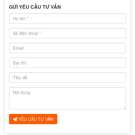
GỬI YÊU CẦU TƯ VẤN
YÊU CẦU TƯ VẤN