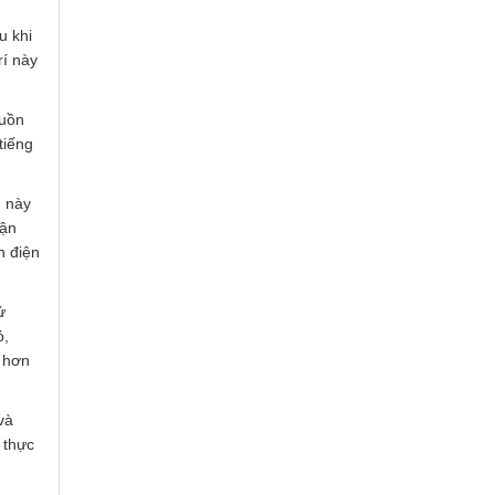
u khi
rí này
guồn
tiếng
u này
hận
n điện
ử
ỏ,
t hơn
và
 thực