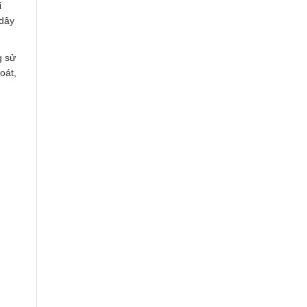
i
 dây
g sử
oát,