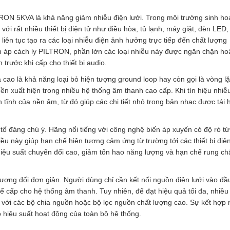
ON 5KVA là khả năng giảm nhiễu điện lưới. Trong môi trường sinh ho
với rất nhiều thiết bị điện tử như điều hòa, tủ lạnh, máy giặt, đèn LED,
liên tục tạo ra các loại nhiễu điện ảnh hưởng trực tiếp đến chất lượng
n áp cách ly PILTRON, phần lớn các loại nhiễu này được ngăn chặn ho
trước khi cấp cho thiết bị audio.
cao là khả năng loại bỏ hiện tượng ground loop hay còn gọi là vòng l
ền xuất hiện trong nhiều hệ thống âm thanh cao cấp. Khi tín hiệu nhiễ
tĩnh của nền âm, từ đó giúp các chi tiết nhỏ trong bản nhạc được tái 
ố đáng chú ý. Hãng nổi tiếng với công nghệ biến áp xuyến có độ rò từ
iều này giúp hạn chế hiện tượng cảm ứng từ trường tới các thiết bị điệ
 hiệu suất chuyển đổi cao, giảm tổn hao năng lượng và hạn chế rung c
ương đối đơn giản. Người dùng chỉ cần kết nối nguồn điện lưới vào đầ
ể cấp cho hệ thống âm thanh. Tuy nhiên, để đạt hiệu quả tối đa, nhiều
 với các bộ chia nguồn hoặc bộ lọc nguồn chất lượng cao. Sự kết hợp 
o hiệu suất hoạt động của toàn bộ hệ thống.