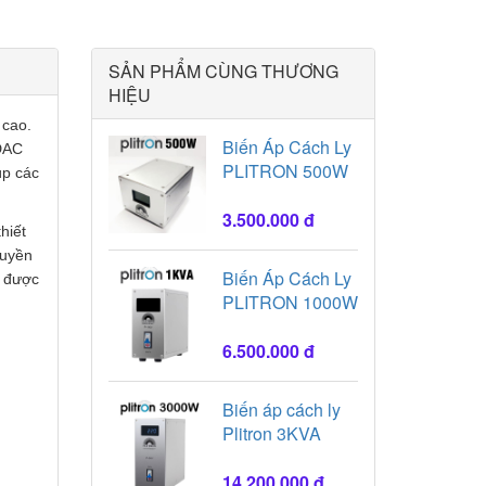
SẢN PHẨM CÙNG THƯƠNG
HIỆU
 cao.
Biến Áp Cách Ly
 DAC
PLITRON 500W
úp các
3.500.000 đ
hiết
ruyền
Biến Áp Cách Ly
ể được
PLITRON 1000W
6.500.000 đ
Biến áp cách ly
Plitron 3KVA
14.200.000 đ