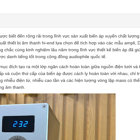
ợc biết đến rộng rãi trong lĩnh vực sản xuất biến áp xuyến chất lượng
t thiết bị âm thanh hi-end lựa chọn để tích hợp vào các mẫu ampli,
g chắc cùng kinh nghiệm lâu năm trong lĩnh vực thiết kế biến áp đã gi
danh tiếng tốt trong cộng đồng audiophile quốc tế.
ục đích tạo ra một lớp ngăn cách hoàn toàn giữa nguồn điện lưới và t
ấp và cuộn thứ cấp của biến áp được cách ly hoàn toàn với nhau, chỉ t
g nhiễu điện từ, nhiễu cao tần và các hiện tượng vòng lặp mass có th
ống âm thanh.