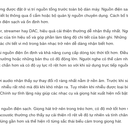
g được đặt ở vị trí nguồn tổng trước toàn bộ dàn máy. Nguồn điện sa
hiết bị thông qua ổ cắm hoặc bộ quản lý nguồn chuyên dụng. Cách bố t
 điện sạch và ổn định hơn.
rver, streamer hay DAC, hiệu quả cải thiện thường dễ nhận thấy nhất. N
ác của tín hiệu số và góp phần làm tăng độ chi tiết của bản ghi. Những 
 chi tiết vi mô trong bản nhạc trở nên dễ dàng nhận biết hơn.
i nguồn điện ổn định và khả năng cung cấp dòng tức thời tốt hơn. Điề
ao hưởng hoặc những bản thu có độ động lớn. Người nghe có thể cảm n
chắn hơn và có độ uy lực rõ rệt hơn so với khi sử dụng trực tiếp nguồ
hơi audio nhận thấy sự thay đổi rõ ràng nhất nằm ở nền âm. Trước khi s
 nhiễu rất nhỏ mà đôi khi khó nhận ra. Tuy nhiên khi nhiễu được loại b
Chính sự tĩnh lặng này giúp các nhạc cụ và giọng hát xuất hiện nổi bậ
ừ nguồn điện sạch. Giọng hát trở nên trong trẻo hơn, có độ mở tốt hơn 
oustic thường cho thấy sự cải thiện rõ rệt về độ tự nhiên và tính chân
ng gần hơn và thể hiện rõ từng sắc thái biểu cảm trong giọng hát.