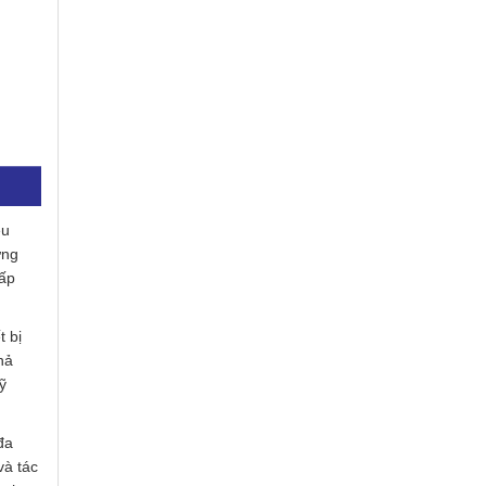
ều
ững
hấp
 bị
hả
ỹ
đa
và tác