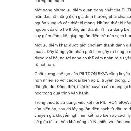
cường độ mạnh.
Một trong những ưu điểm quan trọng nhất của PILTR
hiện đại, hệ thống điện gia đình thường phải chia sẻ 
nguồn xung và các thiết bị mạng. Những thiết bị này 
nguồn cấp cho hệ thống âm thanh. Khi sử dụng biế
suy giảm đáng kể, giúp nguồn điện trở nên sạch hơn 
Một ưu điểm khác được giới chơi âm thanh đánh giá 
mass. Đây là nguyên nhân phổ biến gây ra tiếng ù n
được loại bỏ, người nghe có thể cảm nhận rõ sự yên 
rõ nét hơn.
Chất lượng chế tạo của PILTRON 5KVA cũng là yếu t
hơn nhiều so với các loại biến áp EI truyền thống. Đ
đặt gần đó. Đồng thời, thiết kế xuyến còn mang lại
học trong quá trình vận hành.
Trong thực tế sử dụng, việc kết nối PILTRON 5KVA t
của biến áp, sau đó lấy nguồn điện sạch từ đầu ra đ
chuyên gia khuyến nghị nên kết hợp biến áp cách ly
sẽ giúp tối ưu hóa khả năng xử lý nhiễu và nâng ca