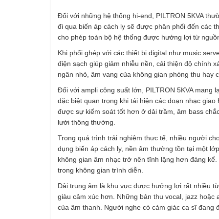
Đối với những hệ thống hi-end, PILTRON 5KVA thườn
đi qua biến áp cách ly sẽ được phân phối đến các t
cho phép toàn bộ hệ thống được hưởng lợi từ nguồn
Khi phối ghép với các thiết bị digital như music se
điện sạch giúp giảm nhiễu nền, cải thiện độ chính x
ngân nhỏ, âm vang của không gian phòng thu hay các
Đối với ampli công suất lớn, PILTRON 5KVA mang lạ
đặc biệt quan trọng khi tái hiện các đoạn nhạc gi
được sự kiểm soát tốt hơn ở dải trầm, âm bass chắc 
lưới thông thường.
Trong quá trình trải nghiệm thực tế, nhiều người c
dụng biến áp cách ly, nền âm thường tồn tại một lớp
không gian âm nhạc trở nên tĩnh lặng hơn đáng kể. 
trong không gian trình diễn.
Dải trung âm là khu vực được hưởng lợi rất nhiều t
giàu cảm xúc hơn. Những bản thu vocal, jazz hoặc ac
của âm thanh. Người nghe có cảm giác ca sĩ đang đứ