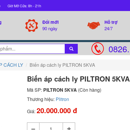
ệ
Giờ Mở Cửa: 8h - 21h
g
Đổi mới
Hỗ trợ
90 ngày
24/7
0826.
P CÁCH LY
Biến áp cách ly PILTRON 5KVA
Biến áp cách ly PILTRON 5KVA
Mã SP:
PILTRON 5KVA
(Còn hàng)
Thương hiệu:
Plitron
20.000.000 đ
Giá: