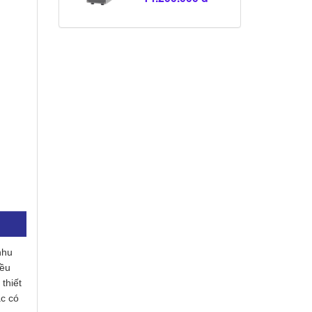
nhu
iều
thiết
ạc có