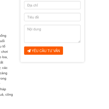
thống
uối
u tố
YÊU CẦU TƯ VẤN
 chơi
 loa,
ất
, các
 càng
rong
y
pháp
uả, công