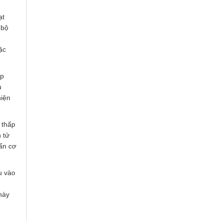
ạt
 bộ
ặc
ặp
u
hiện
 thấp
n tử
hấn cơ
u vào
này