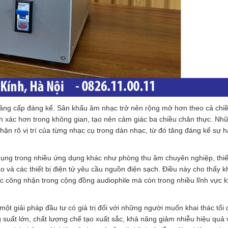
âng cấp đáng kể. Sân khấu âm nhạc trở nên rộng mở hơn theo cả chi
nh xác hơn trong không gian, tạo nên cảm giác ba chiều chân thực. Nh
n rõ vị trí của từng nhạc cụ trong dàn nhạc, từ đó tăng đáng kể sự 
ụng trong nhiều ứng dụng khác như phòng thu âm chuyên nghiệp, thiết
o và các thiết bị điện tử yêu cầu nguồn điện sạch. Điều này cho thấy k
 công nhận trong cộng đồng audiophile mà còn trong nhiều lĩnh vực k
một giải pháp đầu tư có giá trị đối với những người muốn khai thác tối 
suất lớn, chất lượng chế tạo xuất sắc, khả năng giảm nhiễu hiệu quả 