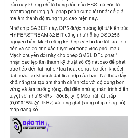
bản này không chỉ là hàng đầu của ESS mà còn là
một trong những giải pháp phần cứng tốt nhất để giải
mã âm thanh độ trung thực cao hiện nay.
Nhờ chip SABER này, DP5 được hưởng lợi từ kiến ​​trúc
HYPERSTREAM 32 BIT cũng như hỗ trợ DSD256
nguyên bản. Mạch cũng kết hợp các bộ lọc tái tạo tiên
tiến và có độ tinh xảo tuyệt vời trong việc phối màu.
Mạch chuyển đổi này cho phép SMSL DP5 phát /
nhận các tệp âm thanh kỹ thuật số độ nét cao để phát
trực tiếp đến tai nghe / loa hoạt động / bộ tiền khuếch
đại hoặc bộ khuếch đại tích hợp của bạn. Nó thúc đẩy
khả năng tái tạo âm thanh chính xác với độ động bền
vững và âm trường rộng, đạt đến những màn trình diễn
tuyệt vời như SNR> 130dB, tỷ lệ Méo hài rất thấp
(0,00015% @ 1kHz) và rung giật (xung nhịp đồng hồ)
thấp đáng kể.