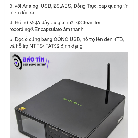
3. với Analog, USB,I2S,AES, Đồng Trục, cáp quang tín
hiệu đầu ra.
4. Hỗ trợ MQA đầy đủ giải mã: ①Clean lên
recording②Encapsulate âm thanh
5. Đọc ổ cứng bằng CỔNG USB, hỗ trợ lên đến 4TB,
và hỗ trợ NTFS/ FAT32 định dạng