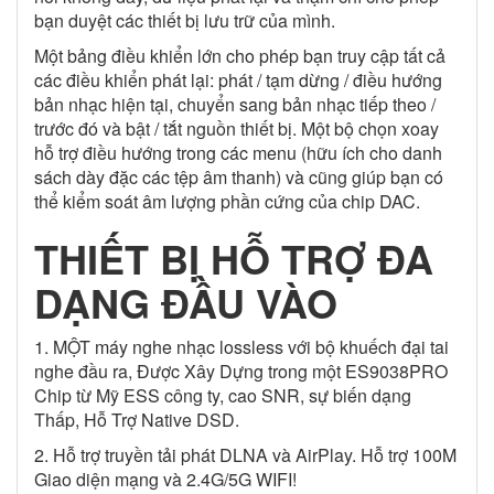
bạn duyệt các thiết bị lưu trữ của mình.
Một bảng điều khiển lớn cho phép bạn truy cập tất cả
các điều khiển phát lại: phát / tạm dừng / điều hướng
bản nhạc hiện tại, chuyển sang bản nhạc tiếp theo /
trước đó và bật / tắt nguồn thiết bị. Một bộ chọn xoay
hỗ trợ điều hướng trong các menu (hữu ích cho danh
sách dày đặc các tệp âm thanh) và cũng giúp bạn có
thể kiểm soát âm lượng phần cứng của chip DAC.
THIẾT BỊ HỖ TRỢ ĐA
DẠNG ĐẦU VÀO
1. MỘT máy nghe nhạc lossless với bộ khuếch đại tai
nghe đầu ra, Được Xây Dựng trong một ES9038PRO
Chip từ Mỹ ESS công ty, cao SNR, sự biến dạng
Thấp, Hỗ Trợ Native DSD.
2. Hỗ trợ truyền tải phát DLNA và AirPlay. Hỗ trợ 100M
Giao diện mạng và 2.4G/5G WIFI!