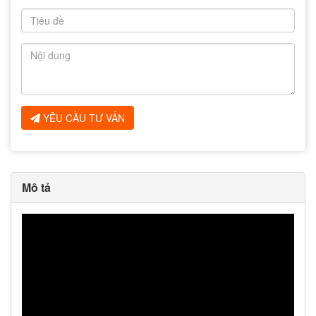
YÊU CẦU TƯ VẤN
Mô tả