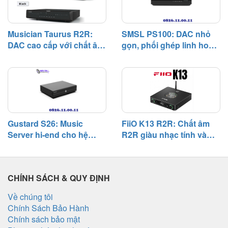
những lựa chọn đáng chú ý đối
với người chơi muốn khai thác
sâu chất lượng của nguồn nhạc
Musician Taurus R2R:
SMSL PS100: DAC nhỏ
số.
DAC cao cấp với chất âm
gọn, phối ghép linh hoạt,
giàu nhạc tính và khả
chất âm cân bằng trong
năng phối ghép rộng
hệ thống phổ thông
Gustard S26: Music
FiiO K13 R2R: Chất âm
Server hi-end cho hệ
R2R giàu nhạc tính và
thống digital, chú trọng
khả năng phối ghép
độ tĩnh và khả năng phối
đáng nể
ghép
CHÍNH SÁCH & QUY ĐỊNH
Về chúng tôi
Chính Sách Bảo Hành
Chính sách bảo mật