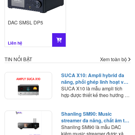
DAC SMSL DP5
Liên hệ
TIN NỔI BẬT
Xem toàn bộ
SUCA X10: Ampli hybrid đa
năng, phối ghép linh hoạt và
chất âm giàu màu sắc
SUCA X10 là mẫu ampli tích
hợp được thiết kế theo hướng đa
năng, kết hợp trong cùng một
thân máy nhỏ gọn nhiều chức
Shanling SM90: Music
năng gồm DAC, preamp sử
streamer đa năng, chất âm tự
dụng bóng đèn, ampli công suất
nhiên và khả năng phối ghép
Shanling SM90 là mẫu DAC
và headphone amplifier. Cách
linh hoạt
kiêm music streamer được xây
tiếp cận này giúp X10 hướng tới