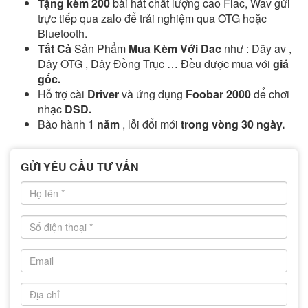
Tặng kèm 200
bài hát chất lượng cao Flac, Wav gửi
trực tiếp qua zalo để trải nghiệm qua OTG hoặc
Bluetooth.
Tất Cả
Sản Phẩm
Mua Kèm Với Dac
như : Dây av ,
Dây OTG , Dây Đồng Trục … Đều được mua với
giá
gốc.
Hỗ trợ cài
Driver
và ứng dụng
Foobar 2000
để chơi
nhạc
DSD.
Bảo hành
1 năm
, lỗi đổi mới
trong vòng 30 ngày.
GỬI YÊU CẦU TƯ VẤN