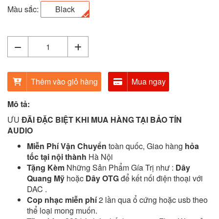
Màu sắc:
Black
Thêm vào giỏ hàng
Mua ngay
Mô tả:
ƯU
ĐÃI ĐẶC BIỆT KHI MUA HÀNG TẠI BẢO TÍN
AUDIO
Miễn Phí Vận Chuyển
toàn quốc, Giao hàng
hỏa
tốc tại nội thành
Hà Nội
Tặng Kèm
Những Sản Phẩm Gía Trị như :
Dây
Quang Mỹ
hoặc
Dây OTG
để kết nối điện thoại với
DAC .
Cop nhạc miễn phí
2 lần qua ổ cứng hoặc usb theo
thể loại mong muốn.