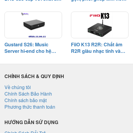
giàu nhạc tính và khả
chất âm cân bằng trong
năng phối ghép rộng
hệ thống phổ thông
Gustard S26: Music
FiiO K13 R2R: Chất âm
Server hi-end cho hệ
R2R giàu nhạc tính và
thống digital, chú trọng
khả năng phối ghép
độ tĩnh và khả năng phối
đáng nể
ghép
CHÍNH SÁCH & QUY ĐỊNH
Về chúng tôi
Chính Sách Bảo Hành
Chính sách bảo mật
Phương thức thanh toán
HƯỚNG DẪN SỬ DỤNG