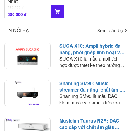
Nhật
350.000 đ
280.000 đ
TIN NỔI BẬT
Xem toàn bộ
SUCA X10: Ampli hybrid đa
năng, phối ghép linh hoạt và
chất âm giàu màu sắc
SUCA X10 là mẫu ampli tích
hợp được thiết kế theo hướng đa
năng, kết hợp trong cùng một
thân máy nhỏ gọn nhiều chức
Shanling SM90: Music
năng gồm DAC, preamp sử
streamer đa năng, chất âm tự
dụng bóng đèn, ampli công suất
nhiên và khả năng phối ghép
Shanling SM90 là mẫu DAC
và headphone amplifier. Cách
linh hoạt
kiêm music streamer được xây
tiếp cận này giúp X10 hướng tới
dựng theo hướng kết hợp nhiều
nhóm người dùng muốn xây
thành phần của một hệ thống
dựng một hệ thống nghe nhạc
Musician Taurus R2R: DAC
nhạc số vào trong cùng một thiết
đơn giản nhưng vẫn có khả
cao cấp với chất âm giàu
bị. Thay vì phải sử dụng riêng
năng tiếp nhận nhiều nguồn