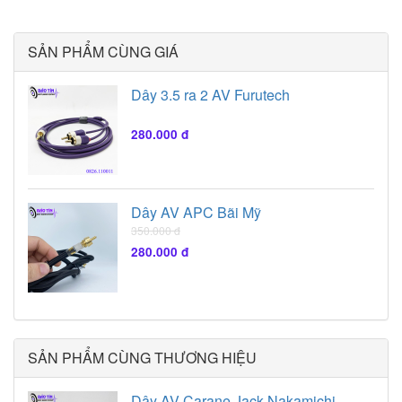
loa để có thể phát ra
tiếng. Chính vì vậy,
SẢN PHẨM CÙNG GIÁ
chất lượng của dây loa
sẽ ảnh hưởng rất nhiều
Dây 3.5 ra 2 AV Furutech
đến chất lượng truyền
tải âm thanh.
280.000 đ
Dây AV APC Bãi Mỹ
350.000 đ
280.000 đ
SẢN PHẨM CÙNG THƯƠNG HIỆU
Dây AV Carane Jack Nakamichi