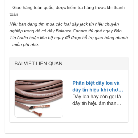
- Giao hàng toàn quốc, được kiểm tra hàng trước khi thanh
toán
Nếu bạn đang tìm mua các loại dây jack tín hiệu chuyên
nghiệp trong đó có dây Balance Canare thì ghé ngay Bảo
Tín Audio hoặc liên hệ ngay đễ được hỗ trợ giao hàng nhanh
- miễn phí nhé.
BÀI VIẾT LIÊN QUAN
Phân biệt dây loa và
dây tín hiệu khi chơi
âm thanh
Dây loa hay còn gọi là
dây tín hiệu âm thanh
là một đoạn dây kết nối
giữa loa và cục đẩy
công suất với nhiệm vụ
truyền tải tín hiệu âm
thanh từ cục đẩy đến