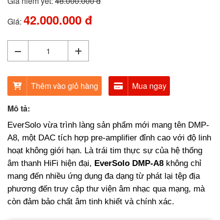
Giá niêm yết:
48.000.000 đ
42.000.000 đ
Giá:
Thêm vào giỏ hàng
Mua ngay
Mô tả:
EverSolo
vừa
trình làng sản phẩm mới mang tên DMP-
A8, một DAC tích
hợp
pre-amplifier đỉnh cao với độ linh
hoạt không giới hạn. Là trái tim thực sự của hệ thống
âm
thanh
HiFi hiện đại,
EverSolo DMP-A8
không chỉ
mang đến nhiều ứng dụng đa dạng từ phát lại tệp địa
phương đến truy cập thư viện âm nhạc qua mạng, mà
còn đảm bảo chất âm tinh khiết và chính xác.