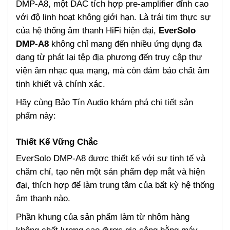
DMP-A8, một DAC tích
hợp
pre-amplifier đỉnh cao
với độ linh hoạt không giới hạn. Là trái tim thực sự
của hệ thống âm
thanh HiFi hiện đại,
EverSolo
DMP-A8
không chỉ mang đến nhiều ứng dụng đa
dạng từ phát lại tệp địa phương đến truy cập thư
viện âm nhạc qua mạng, mà còn đảm bảo chất âm
tinh khiết và chính xác.
Hãy cùng Bảo Tín Audio khám phá chi tiết sản
phẩm này:
Thiết Kế Vững Chắc
EverSolo DMP-A8 được thiết kế với sự tinh tế và
chăm chỉ, tạo nên một sản phẩm đẹp mắt và hiện
đại, thích hợp để làm trung tâm của bất kỳ hệ thống
âm thanh nào.
Phần
k
hung
của sản phẩm làm từ
nhôm hàng