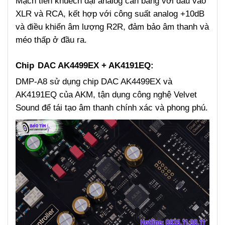
Mạch tiền khuếch đại analog cân bằng với đầu vào
XLR và RCA, kết hợp với công suất analog +10dB
và điều khiển âm lượng R2R, đảm bảo âm thanh và
méo thấp ở đầu ra.
Chip
DAC AK4499EX + AK4191EQ:
DMP-A8 sử dụng chip DAC AK4499EX và
AK4191EQ của AKM, tận dụng công nghệ Velvet
Sound để tái tạo âm thanh chính xác và phong phú.