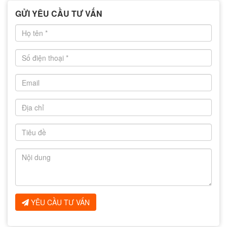
GỬI YÊU CẦU TƯ VẤN
YÊU CẦU TƯ VẤN