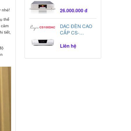
CAYIN CS-
100DAP
26.000.000 đ
y nhé!
ụ thể
DAC ĐÈN CAO
u cảm
CẤP CS-
 tiết,
100DAC x2
ES9038PRO
Liên hệ
độ
ến