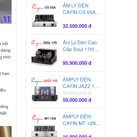
ÂM LY ĐÈN
CAYIN CS 55A
USB-PC kết nối
máy tính
32.500.000 đ
Âm Ly Đèn Cao
 nổi
Cấp Soul 170I
u dáng
Bóng KT170
ng nhờ
95.900.000 đ
t hạn
AMPLY ĐÈN
CAYIN JAZZ 100
iều
bản mới nhất
69.000.000 đ
nhập khẩu chính
59.000.000 đ
hãng
hống
hiết
AMPLY ĐÈN
CAYIN MT 12N
x4 Bóng EL84
EH - Nhập khẩu
16.800.000 đ