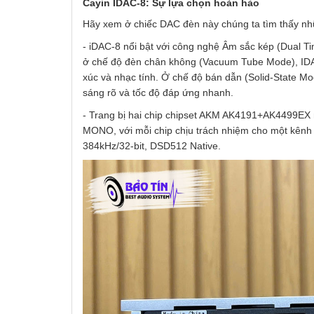
Cayin IDAC-8:
Sự
l
ựa
c
họn
h
oàn
hảo
Hãy xem ở chiếc DAC đèn này chúng ta tìm thấy nhữ
- iDAC-8 nổi bật với công nghệ Âm sắc kép (Dual T
ở chế độ đèn chân không (Vacuum Tube Mode), IDA
xúc và nhạc tính. Ở chế độ bán dẫn (Solid-State Mod
sáng rõ và tốc độ đáp ứng nhanh.
- Trang bị hai chip chipset AKM AK4191+AK4499EX 
MONO, với mỗi chip chịu trách nhiệm cho một kênh 
384kHz/32-bit, DSD512 Native.