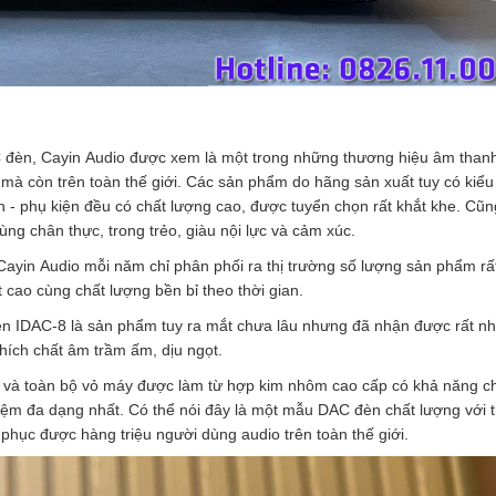
C đèn, Cayin Audio được xem là một trong những thương hiệu âm thanh
g mà còn trên toàn thế giới. Các sản phẩm do hãng sản xuất tuy có kiể
h - phụ kiện đều có chất lượng cao, được tuyển chọn rất khắt khe. Cũ
ng chân thực, trong trẻo, giàu nội lực và cảm xúc.
Cayin Audio mỗi năm chỉ phân phối ra thị trường số lượng sản phẩm rấ
 cao cùng chất lượng bền bỉ theo thời gian.
 IDAC-8 là sản phẩm tuy ra mắt chưa lâu nhưng đã nhận được rất nh
thích chất âm trầm ấm, dịu ngọt.
ặt và toàn bộ vỏ máy được làm từ hợp kim nhôm cao cấp có khả năng c
ệm đa dạng nhất. Có thể nói đây là một mẫu DAC đèn chất lượng với t
 phục được hàng triệu người dùng audio trên toàn thế giới.