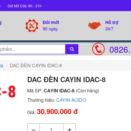
ệ
Giờ Mở Cửa: 8h - 21h
g
Đổi mới
Hỗ trợ
90 ngày
24/7
0826.
ta
DAC ĐÈN CAYIN IDAC-8
DAC ĐÈN CAYIN IDAC-8
Mã SP:
CAYIN IDAC-8
(Còn hàng)
Thương hiệu:
CAYIN AUIDO
30.900.000 đ
Giá: