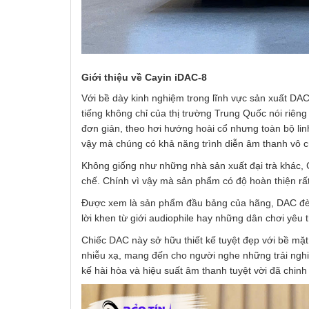
Giới thiệu về Cayin iDAC-8
Với bề dày kinh nghiệm trong lĩnh vực sản xuất DA
tiếng không chỉ của thị trường Trung Quốc nói riên
đơn giản, theo hơi hướng hoài cổ nhưng toàn bộ lin
vậy mà chúng có khả năng trình diễn âm thanh vô cù
Không giống như những nhà sản xuất đại trà khác, 
chế. Chính vì vậy mà sản phẩm có độ hoàn thiện rất
Được xem là sản phẩm đầu bảng của hãng, DAC đèn
lời khen từ giới audiophile hay những dân chơi yêu 
Chiếc DAC này sở hữu thiết kế tuyệt đẹp với bề m
nhiễu xạ, mang đến cho người nghe những trải nghi
kế hài hòa và hiệu suất âm thanh tuyệt vời đã chinh