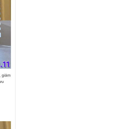
, giảm
 ưu