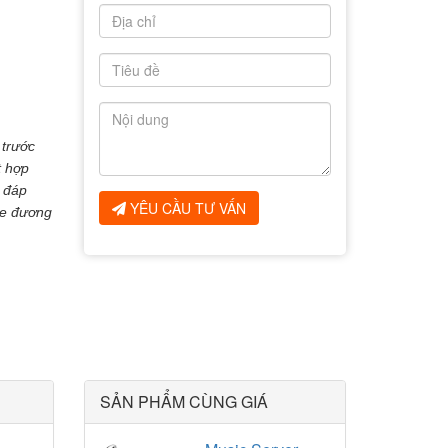
 trước
t hợp
 đáp
YÊU CẦU TƯ VẤN
le đương
SẢN PHẨM CÙNG GIÁ