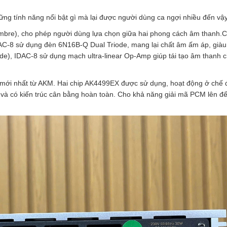
ng tính năng nổi bật gì mà lại được người dùng ca ngợi nhiều đến vậ
imbre), cho phép người dùng lựa chọn giữa hai phong cách âm thanh.C
C-8 sử dụng đèn 6N16B-Q Dual Triode, mang lại chất âm ấm áp, già
e), IDAC-8 sử dụng mạch ultra-linear Op-Amp giúp tái tạo âm thanh chi
mới nhất từ AKM. Hai chip AK4499EX được sử dụng, hoạt động ở chế 
và có kiến trúc cân bằng hoàn toàn. Cho khả năng giải mã PCM lên đ