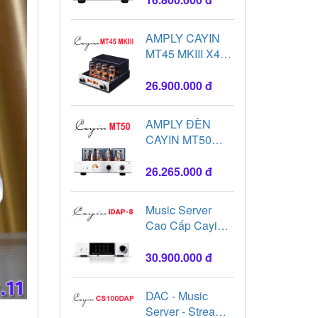
chính hãng
AMPLY CAYIN
MT45 MKIII X4
Bóng KT88
26.900.000 đ
AMPLY ĐÈN
CAYIN MT50
Bản có Bluetooth
26.265.000 đ
Music Server
Cao Cấp Cayin
iDap-8
30.900.000 đ
DAC - Music
Server - Streamer