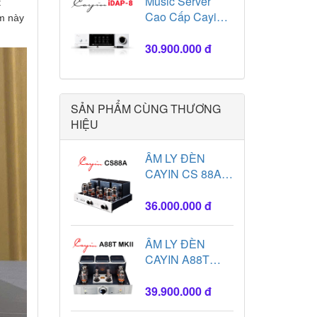
Music Server
t
Cao Cấp Cayin
ẩm này
iDap-8
30.900.000 đ
SẢN PHẨM CÙNG THƯƠNG
HIỆU
ÂM LY ĐÈN
CAYIN CS 88A
SLIVER
36.000.000 đ
ÂM LY ĐÈN
CAYIN A88T
MK2
39.900.000 đ