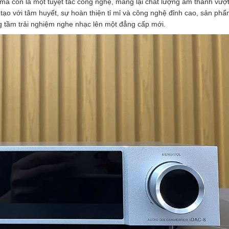
, mà còn là một tuyệt tác công nghệ, mang lại chất lượng âm thanh vượ
 tạo với tâm huyết, sự hoàn thiện tỉ mỉ và công nghệ đỉnh cao, sản ph
 tầm trải nghiệm nghe nhạc lên một đẳng cấp mới.