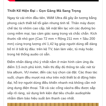
Thiết Kế Hiện Đại – Gọn Gàng Mà Sang Trọng
Ngay từ cái nhìn đầu tiên, WiiM Ultra đã gây ấn tượng bằng
phong cách thiết kế tối giản nhưng tinh tế. Thân máy được
chế tác từ nhôm cao cấp, bề mặt liền lạc với các đường bo
cong mềm mại, tạo cảm giác sang trọng và chắc chắn. Kích
thước rất nhỏ gọn (Cao 72 mm × Rộng 211 mm × Sâu 200
mm) cùng trọng lượng chỉ 1,42 kg giúp người dùng dễ dàng
bố trí ở bất kỳ đâu: trên kệ TV, bàn làm việc, tủ máy hoặc
trong hệ thống audio có sẵn.
Điểm nhấn đáng chú ý nhất nằm ở màn hình cảm ứng đa
điểm 3,5 inch phủ kính, hiển thị đầy đủ thông tin sắc nét từ
bìa album, VU meter, đến các tuỳ chọn cài đặt. Các thao tác
vuốt, chạm đều mượt mà như trên một thiết bị di động hiện
đại, hỗ trợ người dùng điều khiển nhanh mà không cần mở
ứng dụng điện thoại. Tất cả các cổng vào/ra đều được sắp
xếp rõ ràng, sử dụng linh kiện đạt tiêu chuẩn audiophile
nhằm đảm bảo hiệu suất âm thanh cao nhất.