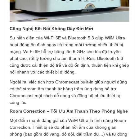
Công Nghệ Kết Nối Không Dây Đời Mới
Sự hiện diện của Wi-Fi 6E và Bluetooth 5.3 giúp WiiM Ultra
hoạt động ổn định ngay cả trong môi trường nhiều thiết bị
mạng. Wi-Fi 6E hỗ trợ băng tần 6 GHz cho tốc độ truyền
phát cao, rất lý tưởng cho âm thanh Hi-Res. Bluetooth 5.3
cũng được cải thiện độ trễ và độ ổn định, thuận tiện khi ghép
nối nhanh với các thiết bị di động.
Ngoài ra, việc tích hợp Chromecast built-in giúp người dùng
có thể stream âm thanh từ hàng trăm ứng dụng hỗ trợ
Chromecast một cách dễ dàng và đồng bộ nhiều thiết bị
cùng lúc.
Room Correction – Tối Ưu Âm Thanh Theo Phòng Nghe
Một điểm mạnh đáng giá của WiiM Ultra là tính năng Room
Correction. Thiết bị sẽ đo phản hồi âm của không gian
phòng (bao gồm độ vang, độ dội, dải trầm dư…) và tự động