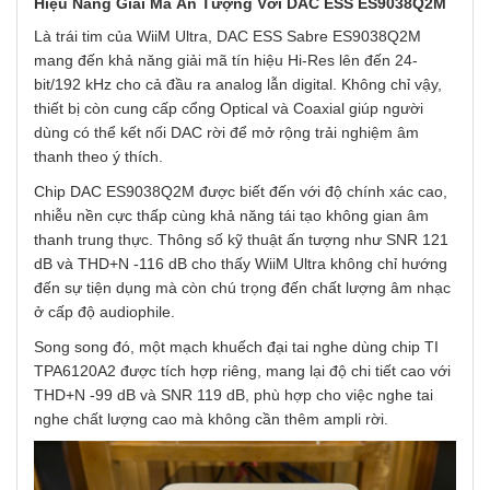
Hiệu Năng Giải Mã Ấn Tượng Với DAC ESS ES9038Q2M
Là trái tim của WiiM Ultra, DAC ESS Sabre ES9038Q2M
mang đến khả năng giải mã tín hiệu Hi-Res lên đến 24-
bit/192 kHz cho cả đầu ra analog lẫn digital. Không chỉ vậy,
thiết bị còn cung cấp cổng Optical và Coaxial giúp người
dùng có thể kết nối DAC rời để mở rộng trải nghiệm âm
thanh theo ý thích.
Chip DAC ES9038Q2M được biết đến với độ chính xác cao,
nhiễu nền cực thấp cùng khả năng tái tạo không gian âm
thanh trung thực. Thông số kỹ thuật ấn tượng như SNR 121
dB và THD+N -116 dB cho thấy WiiM Ultra không chỉ hướng
đến sự tiện dụng mà còn chú trọng đến chất lượng âm nhạc
ở cấp độ audiophile.
Song song đó, một mạch khuếch đại tai nghe dùng chip TI
TPA6120A2 được tích hợp riêng, mang lại độ chi tiết cao với
THD+N -99 dB và SNR 119 dB, phù hợp cho việc nghe tai
nghe chất lượng cao mà không cần thêm ampli rời.