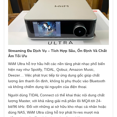
Streaming Đa Dịch Vụ – Tích Hợp Sâu, Ổn Định Và Chất
Âm Tối Ưu
WiiM Ultra hỗ trợ hầu hết các nền tảng phát nhạc phổ biến
hiện nay như Spotify, TIDAL, Qobuz, Amazon Music,
Deezer… Việc phát trực tiếp từ ứng dụng gốc giúp chất
lượng âm thanh ổn định, không bị phụ thuộc vào Bluetooth
và không chiếm dụng tài nguyên của điện thoại.
Người dùng TIDAL Connect có thể khai thác nội dung chất
lượng Master, với khả năng giải mã phần lõi MQA tới 24-
bit/96 kHz. Đối với những ai sở hữu kho nhạc cá nhân hoặc
dùng NAS, WiiM Ultra cũng hỗ trợ phát hi-res mượt mà