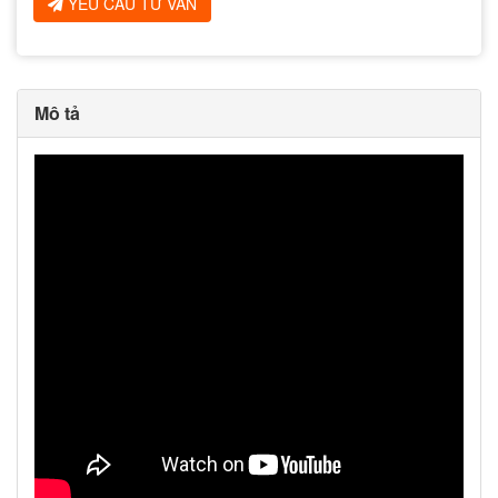
YÊU CẦU TƯ VẤN
Mô tả