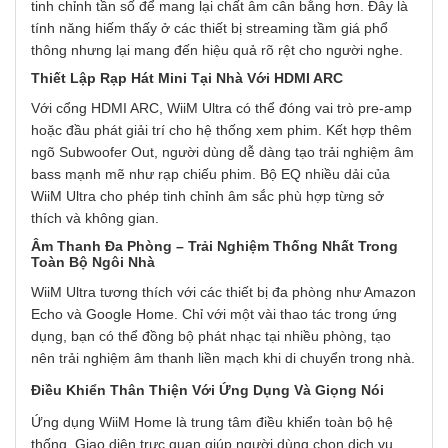
tinh chỉnh tần số để mang lại chất âm cân bằng hơn. Đây là
tính năng hiếm thấy ở các thiết bị streaming tầm giá phổ
thông nhưng lại mang đến hiệu quả rõ rệt cho người nghe.
Thiết Lập Rạp Hát Mini Tại Nhà Với HDMI ARC
Với cổng HDMI ARC, WiiM Ultra có thể đóng vai trò pre-amp
hoặc đầu phát giải trí cho hệ thống xem phim. Kết hợp thêm
ngõ Subwoofer Out, người dùng dễ dàng tạo trải nghiệm âm
bass mạnh mẽ như rạp chiếu phim. Bộ EQ nhiều dải của
WiiM Ultra cho phép tinh chỉnh âm sắc phù hợp từng sở
thích và không gian.
Âm Thanh Đa Phòng – Trải Nghiệm Thống Nhất Trong
Toàn Bộ Ngôi Nhà
WiiM Ultra tương thích với các thiết bị đa phòng như Amazon
Echo và Google Home. Chỉ với một vài thao tác trong ứng
dụng, bạn có thể đồng bộ phát nhạc tại nhiều phòng, tạo
nên trải nghiệm âm thanh liền mạch khi di chuyển trong nhà.
Điều Khiển Thân Thiện Với Ứng Dụng Và Giọng Nói
Ứng dụng WiiM Home là trung tâm điều khiển toàn bộ hệ
thống. Giao diện trực quan giúp người dùng chọn dịch vụ