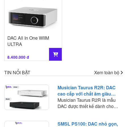
DAC All In One WIIM
ULTRA
8.400.000 đ
TIN NỔI BẬT
Xem toàn bộ
Musician Taurus R2R: DAC
cao cấp với chất âm giàu
nhạc tính và khả năng phối
Musician Taurus R2R là mẫu
ghép rộng
DAC được thiết kế dành cho
những hệ thống digital nghiêm
túc, nơi nguồn phát, bộ giải mã
SMSL PS100: DAC nhỏ gọn,
và khuếch đại được tách thành