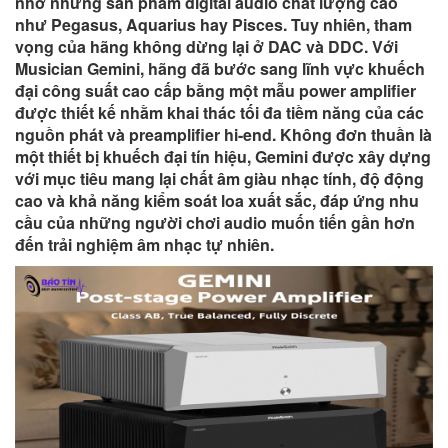
nhờ những sản phẩm digital audio chất lượng cao
như Pegasus, Aquarius hay Pisces. Tuy nhiên, tham
vọng của hãng không dừng lại ở DAC và DDC. Với
Musician Gemini, hãng đã bước sang lĩnh vực khuếch
đại công suất cao cấp bằng một mẫu power amplifier
được thiết kế nhằm khai thác tối đa tiềm năng của các
nguồn phát và preamplifier hi-end. Không đơn thuần là
một thiết bị khuếch đại tín hiệu, Gemini được xây dựng
với mục tiêu mang lại chất âm giàu nhạc tính, độ động
cao và khả năng kiểm soát loa xuất sắc, đáp ứng nhu
cầu của những người chơi audio muốn tiến gần hơn
đến trải nghiệm âm nhạc tự nhiên.