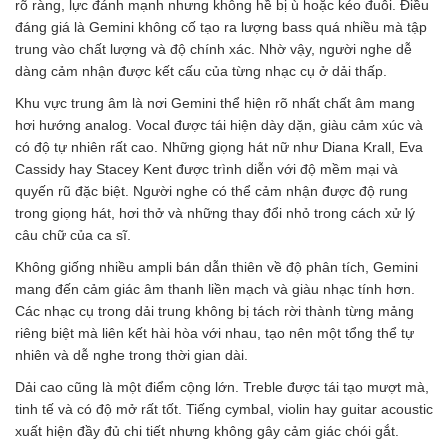
rõ ràng, lực đánh mạnh nhưng không hề bị ù hoặc kéo đuôi. Điều
đáng giá là Gemini không cố tạo ra lượng bass quá nhiều mà tập
trung vào chất lượng và độ chính xác. Nhờ vậy, người nghe dễ
dàng cảm nhận được kết cấu của từng nhạc cụ ở dải thấp.
Khu vực trung âm là nơi Gemini thể hiện rõ nhất chất âm mang
hơi hướng analog. Vocal được tái hiện dày dặn, giàu cảm xúc và
có độ tự nhiên rất cao. Những giọng hát nữ như Diana Krall, Eva
Cassidy hay Stacey Kent được trình diễn với độ mềm mại và
quyến rũ đặc biệt. Người nghe có thể cảm nhận được độ rung
trong giọng hát, hơi thở và những thay đổi nhỏ trong cách xử lý
câu chữ của ca sĩ.
Không giống nhiều ampli bán dẫn thiên về độ phân tích, Gemini
mang đến cảm giác âm thanh liền mạch và giàu nhạc tính hơn.
Các nhạc cụ trong dải trung không bị tách rời thành từng mảng
riêng biệt mà liên kết hài hòa với nhau, tạo nên một tổng thể tự
nhiên và dễ nghe trong thời gian dài.
Dải cao cũng là một điểm cộng lớn. Treble được tái tạo mượt mà,
tinh tế và có độ mở rất tốt. Tiếng cymbal, violin hay guitar acoustic
xuất hiện đầy đủ chi tiết nhưng không gây cảm giác chói gắt.