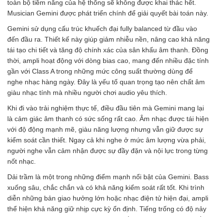
toàn bộ tiềm năng của hệ thống sẽ không được khai thác hết.
Musician Gemini được phát triển chính để giải quyết bài toán này.
Gemini sử dụng cấu trúc khuếch đại fully balanced từ đầu vào
đến đầu ra. Thiết kế này giúp giảm nhiễu nền, nâng cao khả năng
tái tạo chi tiết và tăng độ chính xác của sân khấu âm thanh. Đồng
thời, ampli hoạt động với dòng bias cao, mang đến nhiều đặc tính
gần với Class A trong những mức công suất thường dùng để
nghe nhạc hàng ngày. Đây là yếu tố quan trọng tạo nên chất âm
giàu nhạc tính mà nhiều người chơi audio yêu thích.
Khi đi vào trải nghiệm thực tế, điều đầu tiên mà Gemini mang lại
là cảm giác âm thanh có sức sống rất cao. Âm nhạc được tái hiện
với độ động mạnh mẽ, giàu năng lượng nhưng vẫn giữ được sự
kiểm soát cần thiết. Ngay cả khi nghe ở mức âm lượng vừa phải,
người nghe vẫn cảm nhận được sự đầy đặn và nội lực trong từng
nốt nhạc.
Dải trầm là một trong những điểm mạnh nổi bật của Gemini. Bass
xuống sâu, chắc chắn và có khả năng kiểm soát rất tốt. Khi trình
diễn những bản giao hưởng lớn hoặc nhạc điện tử hiện đại, ampli
thể hiện khả năng giữ nhịp cực kỳ ổn định. Tiếng trống có độ nảy