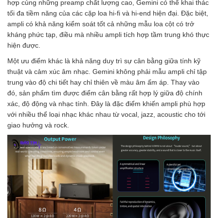
hợp cùng những preamp chất lượng cao, Gemini có thể khai thác
tối đa tiềm năng của các cặp loa hi-fi và hi-end hiện đại. Đặc biệt,
ampli có khả năng kiểm soát tốt cả những mẫu loa cột có trở
kháng phức tạp, điều mà nhiều ampli tích hợp tầm trung khó thực
hiện được.
Một ưu điểm khác là khả năng duy trì sự cân bằng giữa tính kỹ
thuật và cảm xúc âm nhạc. Gemini không phải mẫu ampli chỉ tập
trung vào độ chi tiết hay chỉ thiên về màu âm ấm áp. Thay vào
đó, sản phẩm tìm được điểm cân bằng rất hợp lý giữa độ chính
xác, độ động và nhạc tính. Đây là đặc điểm khiến ampli phù hợp
với nhiều thể loại nhạc khác nhau từ vocal, jazz, acoustic cho tới
giao hưởng và rock.