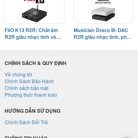
ghép
FiiO K13 R2R: Chất âm
Musician Draco III: DAC
R2R giàu nhạc tính và
R2R giàu nhạc tính, phối
khả năng phối ghép
ghép linh hoạt trong hệ
đáng nể
thống hi-fi
CHÍNH SÁCH & QUY ĐỊNH
Về chúng tôi
Chính Sách Bảo Hành
Chính sách bảo mật
Phương thức thanh toán
HƯỚNG DẪN SỬ DỤNG
Chính Sách Đổi Trả