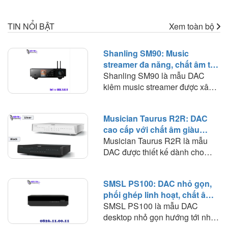
TIN NỔI BẬT
Xem toàn bộ
Shanling SM90: Music
streamer đa năng, chất âm tự
nhiên và khả năng phối ghép
Shanling SM90 là mẫu DAC
linh hoạt
kiêm music streamer được xây
dựng theo hướng kết hợp nhiều
thành phần của một hệ thống
Musician Taurus R2R: DAC
nhạc số vào trong cùng một thiết
cao cấp với chất âm giàu
bị. Thay vì phải sử dụng riêng
nhạc tính và khả năng phối
Musician Taurus R2R là mẫu
streamer, DAC và các thiết bị
ghép rộng
DAC được thiết kế dành cho
nhận tín hiệu từ TV, SM90 có
những hệ thống digital nghiêm
thể đảm nhiệm phần lớn những
túc, nơi nguồn phát, bộ giải mã
nhiệm vụ này. Đáng chú ý,
SMSL PS100: DAC nhỏ gọn,
và khuếch đại được tách thành
Shanling trang bị cho sản phẩm
phối ghép linh hoạt, chất âm
từng thiết bị riêng biệt. Không
bộ giải mã kép AKM AK4493S,
cân bằng trong hệ thống phổ
SMSL PS100 là mẫu DAC
tích hợp streamer hay
tầng analog sử dụng OPA1612,
thông
desktop nhỏ gọn hướng tới nhu
headphone amplifier, Taurus tập
nguồn tuyến tính, hệ điều hành