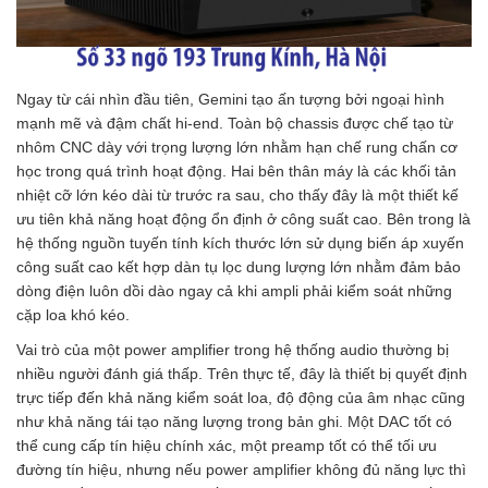
Ngay từ cái nhìn đầu tiên, Gemini tạo ấn tượng bởi ngoại hình
mạnh mẽ và đậm chất hi-end. Toàn bộ chassis được chế tạo từ
nhôm CNC dày với trọng lượng lớn nhằm hạn chế rung chấn cơ
học trong quá trình hoạt động. Hai bên thân máy là các khối tản
nhiệt cỡ lớn kéo dài từ trước ra sau, cho thấy đây là một thiết kế
ưu tiên khả năng hoạt động ổn định ở công suất cao. Bên trong là
hệ thống nguồn tuyến tính kích thước lớn sử dụng biến áp xuyến
công suất cao kết hợp dàn tụ lọc dung lượng lớn nhằm đảm bảo
dòng điện luôn dồi dào ngay cả khi ampli phải kiểm soát những
cặp loa khó kéo.
Vai trò của một power amplifier trong hệ thống audio thường bị
nhiều người đánh giá thấp. Trên thực tế, đây là thiết bị quyết định
trực tiếp đến khả năng kiểm soát loa, độ động của âm nhạc cũng
như khả năng tái tạo năng lượng trong bản ghi. Một DAC tốt có
thể cung cấp tín hiệu chính xác, một preamp tốt có thể tối ưu
đường tín hiệu, nhưng nếu power amplifier không đủ năng lực thì