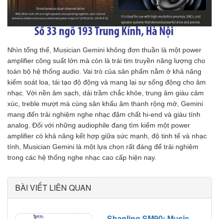
Nhìn tổng thể, Musician Gemini không đơn thuần là một power
amplifier công suất lớn mà còn là trái tim truyền năng lượng cho
toàn bộ hệ thống audio. Vai trò của sản phẩm nằm ở khả năng
kiểm soát loa, tái tạo độ động và mang lại sự sống động cho âm
nhạc. Với nền âm sạch, dải trầm chắc khỏe, trung âm giàu cảm
xúc, treble mượt mà cùng sân khấu âm thanh rộng mở, Gemini
mang đến trải nghiệm nghe nhạc đậm chất hi-end và giàu tính
analog. Đối với những audiophile đang tìm kiếm một power
amplifier có khả năng kết hợp giữa sức mạnh, độ tinh tế và nhạc
tính, Musician Gemini là một lựa chọn rất đáng để trải nghiệm
trong các hệ thống nghe nhạc cao cấp hiện nay.
BÀI VIẾT LIÊN QUAN
Shanling SM90: Music