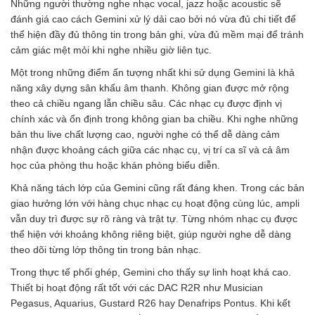
Những người thường nghe nhạc vocal, jazz hoặc acoustic sẽ
đánh giá cao cách Gemini xử lý dải cao bởi nó vừa đủ chi tiết để
thể hiện đầy đủ thông tin trong bản ghi, vừa đủ mềm mại để tránh
cảm giác mệt mỏi khi nghe nhiều giờ liên tục.
Một trong những điểm ấn tượng nhất khi sử dụng Gemini là khả
năng xây dựng sân khấu âm thanh. Không gian được mở rộng
theo cả chiều ngang lẫn chiều sâu. Các nhạc cụ được định vị
chính xác và ổn định trong không gian ba chiều. Khi nghe những
bản thu live chất lượng cao, người nghe có thể dễ dàng cảm
nhận được khoảng cách giữa các nhạc cụ, vị trí ca sĩ và cả âm
học của phòng thu hoặc khán phòng biểu diễn.
Khả năng tách lớp của Gemini cũng rất đáng khen. Trong các bản
giao hưởng lớn với hàng chục nhạc cụ hoạt động cùng lúc, ampli
vẫn duy trì được sự rõ ràng và trật tự. Từng nhóm nhạc cụ được
thể hiện với khoảng không riêng biệt, giúp người nghe dễ dàng
theo dõi từng lớp thông tin trong bản nhạc.
Trong thực tế phối ghép, Gemini cho thấy sự linh hoạt khá cao.
Thiết bị hoạt động rất tốt với các DAC R2R như Musician
Pegasus, Aquarius, Gustard R26 hay Denafrips Pontus. Khi kết