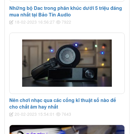
Những bộ Dac trong phân khúc dưới 5 triệu đáng
mua nhất tại Bảo Tín Audio
18-02-2023 16:56:27
7922
Nên chơi nhạc qua các cổng kĩ thuật số nào để
cho chất âm hay nhất
20-02-2023 15:54:01
7643