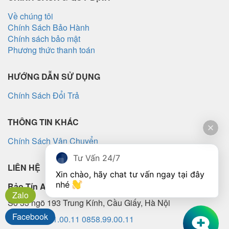
Về chúng tôi
Chính Sách Bảo Hành
Chính sách bảo mật
Phương thức thanh toán
HƯỚNG DẪN SỬ DỤNG
Chính Sách Đổi Trả
THÔNG TIN KHÁC
Chính Sách Vận Chuyển
Tư Vấn 24/7
LIÊN HỆ
Xin chào, hãy chat tư vấn ngay tại đây 
nhé 
Bảo Tín Audio
Zalo
Số 33 ngõ 193 Trung Kính, Cầu Giấy, Hà Nội
Facebook
SĐT:
0826.11.00.11
0858.99.00.11