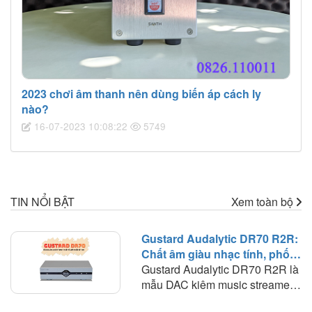
2023 chơi âm thanh nên dùng biến áp cách ly
nào?
16-07-2023 10:08:22
5749
TIN NỔI BẬT
Xem toàn bộ
Gustard Audalytic DR70 R2R:
Chất âm giàu nhạc tính, phối
ghép linh hoạt trong hệ thống
Gustard Audalytic DR70 R2R là
nghe nhạc số
mẫu DAC kiêm music streamer
hướng tới người chơi muốn đơn