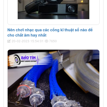
Nên chơi nhạc qua các cổng kĩ thuật số nào để
cho chất âm hay nhất
20-02-2023 15:54:01
7650