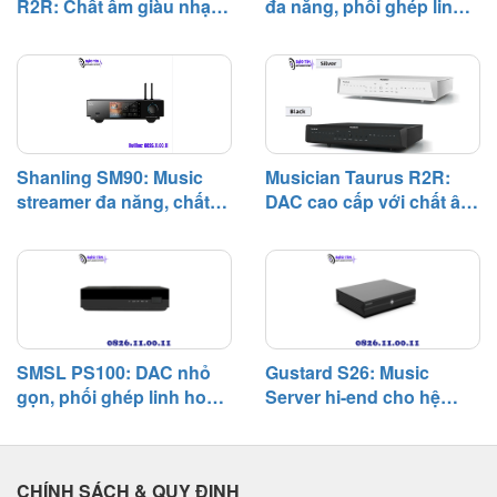
R2R: Chất âm giàu nhạc
đa năng, phối ghép linh
tầng analog sử dụng OPA1612,
tính, phối ghép linh hoạt
hoạt và chất âm giàu màu
nguồn tuyến tính, hệ điều hành
trong hệ thống nghe
sắc
Android 12 cùng hệ thống kết
nhạc số
nối khá toàn diện. Trong trải
nghiệm thực tế, chính khả năng
phối ghép rộng và chất âm cân
bằng là hai yếu tố khiến SM90
Shanling SM90: Music
Musician Taurus R2R:
trở thành một lựa chọn đáng chú
streamer đa năng, chất
DAC cao cấp với chất âm
ý trong phân khúc network
âm tự nhiên và khả năng
giàu nhạc tính và khả
player dưới 1.000 USD.
phối ghép linh hoạt
năng phối ghép rộng
SMSL PS100: DAC nhỏ
Gustard S26: Music
gọn, phối ghép linh hoạt,
Server hi-end cho hệ
chất âm cân bằng trong
thống digital, chú trọng
hệ thống phổ thông
độ tĩnh và khả năng phối
ghép
CHÍNH SÁCH & QUY ĐỊNH