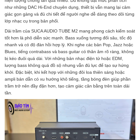
hiện tượng chồng lấn quá nhiều. Dù không đạt mức phân tích
như những DAC Hi-End chuyên dụng, thiết bị vẫn mang lại cảm
giác gọn gàng và đủ chi tiết để người nghe dễ dàng theo dõi từng
lớp nhạc cụ trong bản phối.
Dải trầm của SUCA AUDIO TUBE M2 mang phong cách kiểm soát
tốt hơn là phô diễn sức mạnh. Bass xuống tương đối sâu, tốc độ
nhanh và có độ đàn hồi hợp lý. Khi nghe các bản Pop, Jazz hoặc
Blues, tiếng contrabass và bass guitar có thân âm rõ ràng, không
bị kéo đuôi quá dài. Với những bản nhạc điện tử hoặc EDM,
lượng bass không quá đồ sộ nhưng vẫn đủ lực để tạo sự hứng
khởi. Đặc biệt, khi kết hợp với những đôi loa thiên sáng hoặc
ampli bán dẫn có xu hướng khô tiếng, tầng bóng đèn giúp phần
trầm trở nên đầy đặn hơn, tạo cảm giác cân bằng trên toàn dải
tần.