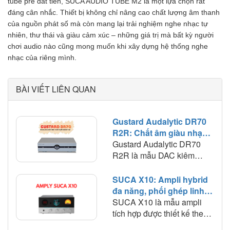
tube pre đắt tiền, SUCA AUDIO TUBE M2 là một lựa chọn rất
đáng cân nhắc. Thiết bị không chỉ nâng cao chất lượng âm thanh
của nguồn phát số mà còn mang lại trải nghiệm nghe nhạc tự
nhiên, thư thái và giàu cảm xúc – những giá trị mà bất kỳ người
chơi audio nào cũng mong muốn khi xây dựng hệ thống nghe
nhạc của riêng mình.
BÀI VIẾT LIÊN QUAN
Gustard Audalytic DR70
R2R: Chất âm giàu nhạc
tính, phối ghép linh hoạt
Gustard Audalytic DR70
trong hệ thống nghe nhạc
R2R là mẫu DAC kiêm
số
music streamer hướng tới
người chơi muốn đơn giản
SUCA X10: Ampli hybrid
hóa hệ thống nhưng vẫn
đa năng, phối ghép linh
duy trì chất lượng giải mã ở
hoạt và chất âm giàu màu
SUCA X10 là mẫu ampli
mức cao. Thay vì phải sử
sắc
tích hợp được thiết kế theo
dụng riêng network
hướng đa năng, kết hợp