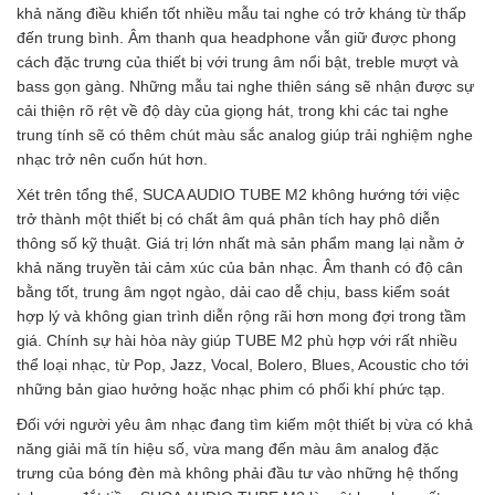
khả năng điều khiển tốt nhiều mẫu tai nghe có trở kháng từ thấp
đến trung bình. Âm thanh qua headphone vẫn giữ được phong
cách đặc trưng của thiết bị với trung âm nổi bật, treble mượt và
bass gọn gàng. Những mẫu tai nghe thiên sáng sẽ nhận được sự
cải thiện rõ rệt về độ dày của giọng hát, trong khi các tai nghe
trung tính sẽ có thêm chút màu sắc analog giúp trải nghiệm nghe
nhạc trở nên cuốn hút hơn.
Xét trên tổng thể, SUCA AUDIO TUBE M2 không hướng tới việc
trở thành một thiết bị có chất âm quá phân tích hay phô diễn
thông số kỹ thuật. Giá trị lớn nhất mà sản phẩm mang lại nằm ở
khả năng truyền tải cảm xúc của bản nhạc. Âm thanh có độ cân
bằng tốt, trung âm ngọt ngào, dải cao dễ chịu, bass kiểm soát
hợp lý và không gian trình diễn rộng rãi hơn mong đợi trong tầm
giá. Chính sự hài hòa này giúp TUBE M2 phù hợp với rất nhiều
thể loại nhạc, từ Pop, Jazz, Vocal, Bolero, Blues, Acoustic cho tới
những bản giao hưởng hoặc nhạc phim có phối khí phức tạp.
Đối với người yêu âm nhạc đang tìm kiếm một thiết bị vừa có khả
năng giải mã tín hiệu số, vừa mang đến màu âm analog đặc
trưng của bóng đèn mà không phải đầu tư vào những hệ thống