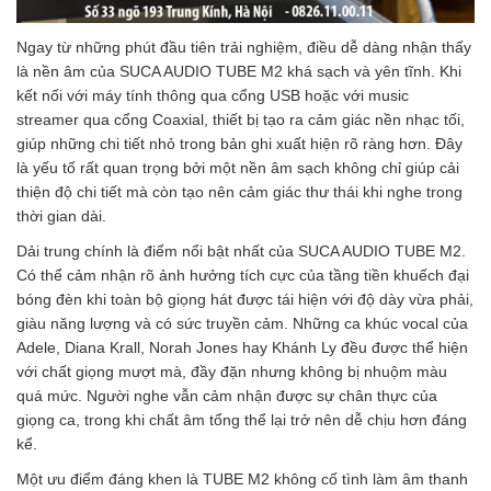
Ngay từ những phút đầu tiên trải nghiệm, điều dễ dàng nhận thấy
là nền âm của SUCA AUDIO TUBE M2 khá sạch và yên tĩnh. Khi
kết nối với máy tính thông qua cổng USB hoặc với music
streamer qua cổng Coaxial, thiết bị tạo ra cảm giác nền nhạc tối,
giúp những chi tiết nhỏ trong bản ghi xuất hiện rõ ràng hơn. Đây
là yếu tố rất quan trọng bởi một nền âm sạch không chỉ giúp cải
thiện độ chi tiết mà còn tạo nên cảm giác thư thái khi nghe trong
thời gian dài.
Dải trung chính là điểm nổi bật nhất của SUCA AUDIO TUBE M2.
Có thể cảm nhận rõ ảnh hưởng tích cực của tầng tiền khuếch đại
bóng đèn khi toàn bộ giọng hát được tái hiện với độ dày vừa phải,
giàu năng lượng và có sức truyền cảm. Những ca khúc vocal của
Adele, Diana Krall, Norah Jones hay Khánh Ly đều được thể hiện
với chất giọng mượt mà, đầy đặn nhưng không bị nhuộm màu
quá mức. Người nghe vẫn cảm nhận được sự chân thực của
giọng ca, trong khi chất âm tổng thể lại trở nên dễ chịu hơn đáng
kể.
Một ưu điểm đáng khen là TUBE M2 không cố tình làm âm thanh