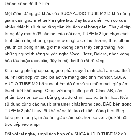
không riêng để thể hiện.
Một điểm đáng giá khác của SUCA AUDIO TUBE M2 là khả năng
giảm cảm giác mệt tai khi nghe lâu. Đây là ưu điểm vốn có của
nhiều thiết bị sử dụng tầng tiền khuếch đại bóng đèn. Thay vì tập
trung đẩy mạnh độ sắc nét của dải cao, TUBE M2 lựa chọn cách
trình diễn nhẹ nhàng, giúp người nghe có thể thưởng thức album
yêu thích trong nhiều giờ mà không cảm thấy căng thẳng. Với
những người thường xuyên nghe Vocal, Jazz, Bolero, nhạc vàng,
hòa tấu hoặc acoustic, đây là một lợi thế rất rõ ràng.
Khả năng phối ghép cũng góp phần quyết định chất âm của thiết
bị. Khi kết hợp với các loa active mang đặc tính monitor, SUCA
AUDIO TUBE M2 bổ sung thêm độ ấm và sự mềm mại, giúp âm
thanh bớt khô cứng. Ghép với ampli công suất Class AB, sản
phẩm tạo nên sự cân bằng giữa độ chính xác và tính nhạc. Nếu
sử dụng cùng các music streamer chất lượng cao, DAC bên trong
TUBE M2 phát huy tốt khả năng tái tạo chi tiết, đồng thời tầng
tube pre mang lại màu âm giàu cảm xúc hơn so với việc kết nối
trực tiếp vào ampli.
Đối với tai nghe, ampli tích hợp của SUCA AUDIO TUBE M2 đủ