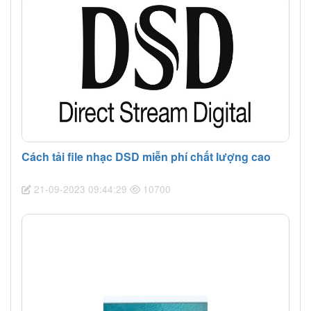
muốn xây dựng hệ thống
nhạc số theo cấu trúc tách
rời server, DAC và khuếch
đại.
Cách tải file nhạc DSD miễn phí chất lượng cao
21-09-2023 09:44:29
10700