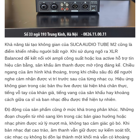
Khả năng tái tạo không gian của SUCA AUDIO TUBE M2 cũng là
điểm khiến nhiều người bất ngờ. Khi sử dụng ngõ ra XLR
Balanced để kết nối với ampli công suất hoặc loa active hỗ trợ tín
hiệu cân bằng, sân khấu âm thanh được mở rộng đáng kể. Chiều
ngang của âm hình khá thoáng, trong khi chiều sâu đủ để người
nghe cảm nhận được vị trí trước sau của từng nhạc cụ. Hiệu ứng
không gian trong các bản thu live được tái hiện khá chân thực,
tiếng vỗ tay của khán giả, tiếng vang của sân khấu hay khoảng
cách giữa ca sĩ và ban nhạc đều được thể hiện tự nhiên.
Độ động của sản phẩm cũng ở mức khá trong phân khúc. Những
đoạn chuyển từ nhỏ sang lớn trong các bản giao hưởng hoặc
nhạc phim được xử lý mượt mà, không tạo cảm giác gò bó. Khi
bản nhạc đạt cao trào, âm thanh vẫn giữ được sự kiểm soát tốt,
các nhạc cụ không bị dồn lại thành một khối mà vẫn có khoảng