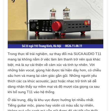
Trong thực tế trải nghiệm, sự thay đổi mà SUCA AUDIO T11
mang lại không nằm ở việc làm âm thanh trở nên quá khác
biệt, mà là sự cải thiện về cảm xúc và tính tự nhiên. Với
những bản vocal, giọng hát được tái hiện dày hơn, có chiều
sâu hơn và mang lại cảm giác gần gũi. Những người yêu
thích các ca khúc acoustic, jazz hoặc nhạc trữ tình sẽ dễ
dàng nhận thấy sự mềm mại và độ mượt của giọng ca sau
khi bổ sung T11 vào hệ thống.
Ở dải trung, đây là khu vực được hưởng lợi nhiều nhất.
Tiếng guitar mộc, piano hay violin có màu sắc tự nhiên,
không quá sắc cạnh mà vẫn giữ được độ chi tiết cần thiết.