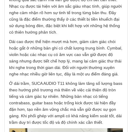
Nhạc cụ được tái hiện với âm sắc giàu nhạc tính, giúp người
nghe cảm nhận rõ hơn sự tinh tế trong từng bản thu. Đây
cũng là đặc điểm thường thấy ở các thiết bị tiền khuếch đại
sử dụng bóng đèn, đặc biệt khi kết hợp với những hệ thống
có thiên hướng phân tích.
Dải cao được thể hiện mượt mà hơn, giảm cảm giác chói
hoặc gắt ở những bản ghi có chất lượng trung bình. Cymbal,
violin hoặc các nhạc cụ có âm vực cao vẫn giữ được độ
sáng nhưng được tiết chế hợp lý, mang lại cảm giác thư thái
khi nghe trong thời gian dài. Đối với người thường xuyên
nghe nhạc nhiều giờ liên tục, đây là một ưu điểm đáng giá.
Ở dải trầm, SUCA AUDIO T11 không làm tăng số lượng bass
theo hướng phô trương mà thiên về việc cải thiện độ tròn
tiếng và cảm giác tự nhiên. Những bản nhạc có tiếng
contrabass, guitar bass hoặc trống kick được tái hiện đầy
đặn hơn, tạo nền âm vững chắc mà vẫn giữ được sự gọn
gàng. Khi phối ghép với ampli có khả năng kiểm soát tốt, dải
trầm duy trì được tốc độ và độ chính xác cần thiết.