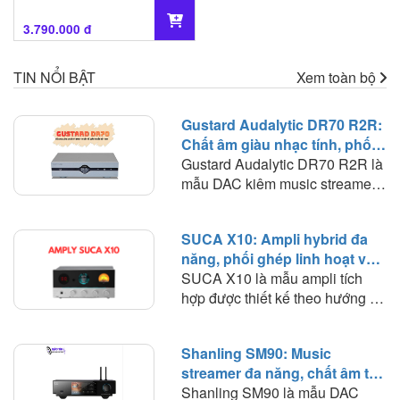
3.790.000 đ
TIN NỔI BẬT
Xem toàn bộ
Gustard Audalytic DR70 R2R:
Chất âm giàu nhạc tính, phối
ghép linh hoạt trong hệ thống
Gustard Audalytic DR70 R2R là
nghe nhạc số
mẫu DAC kiêm music streamer
hướng tới người chơi muốn đơn
giản hóa hệ thống nhưng vẫn
SUCA X10: Ampli hybrid đa
duy trì chất lượng giải mã ở mức
năng, phối ghép linh hoạt và
cao. Thay vì phải sử dụng riêng
chất âm giàu màu sắc
SUCA X10 là mẫu ampli tích
network streamer và DAC, DR70
hợp được thiết kế theo hướng đa
tích hợp cả hai chức năng trong
năng, kết hợp trong cùng một
một chassis nhỏ gọn. Quan
thân máy nhỏ gọn nhiều chức
trọng hơn, thiết bị sử dụng kiến
Shanling SM90: Music
năng gồm DAC, preamp sử
trúc R2R discrete cho PCM, kết
streamer đa năng, chất âm tự
dụng bóng đèn, ampli công suất
hợp khả năng giải mã DSD
nhiên và khả năng phối ghép
Shanling SM90 là mẫu DAC
và headphone amplifier. Cách
native, đầu ra RCA và XLR,