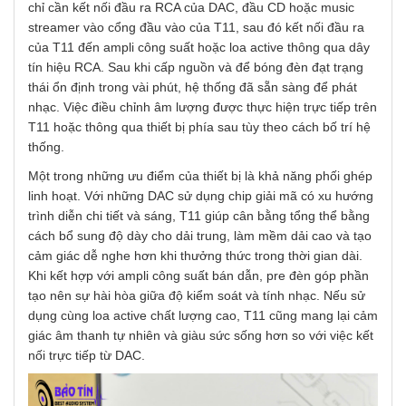
chỉ cần kết nối đầu ra RCA của DAC, đầu CD hoặc music
streamer vào cổng đầu vào của T11, sau đó kết nối đầu ra
của T11 đến ampli công suất hoặc loa active thông qua dây
tín hiệu RCA. Sau khi cấp nguồn và để bóng đèn đạt trạng
thái ổn định trong vài phút, hệ thống đã sẵn sàng để phát
nhạc. Việc điều chỉnh âm lượng được thực hiện trực tiếp trên
T11 hoặc thông qua thiết bị phía sau tùy theo cách bố trí hệ
thống.
Một trong những ưu điểm của thiết bị là khả năng phối ghép
linh hoạt. Với những DAC sử dụng chip giải mã có xu hướng
trình diễn chi tiết và sáng, T11 giúp cân bằng tổng thể bằng
cách bổ sung độ dày cho dải trung, làm mềm dải cao và tạo
cảm giác dễ nghe hơn khi thưởng thức trong thời gian dài.
Khi kết hợp với ampli công suất bán dẫn, pre đèn góp phần
tạo nên sự hài hòa giữa độ kiểm soát và tính nhạc. Nếu sử
dụng cùng loa active chất lượng cao, T11 cũng mang lại cảm
giác âm thanh tự nhiên và giàu sức sống hơn so với việc kết
nối trực tiếp từ DAC.