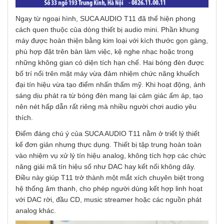
Ngay từ ngoại hình, SUCA AUDIO T11 đã thể hiện phong
cách quen thuộc của dòng thiết bị audio mini. Phần khung
máy được hoàn thiện bằng kim loại với kích thước gọn gàng,
phù hợp đặt trên bàn làm việc, kệ nghe nhạc hoặc trong
những không gian có diện tích hạn chế. Hai bóng đèn được
bố trí nổi trên mặt máy vừa đảm nhiệm chức năng khuếch
đại tín hiệu vừa tạo điểm nhấn thẩm mỹ. Khi hoạt động, ánh
sáng dịu phát ra từ bóng đèn mang lại cảm giác ấm áp, tạo
nên nét hấp dẫn rất riêng mà nhiều người chơi audio yêu
thích.
Điểm đáng chú ý của SUCA AUDIO T11 nằm ở triết lý thiết
kế đơn giản nhưng thực dụng. Thiết bị tập trung hoàn toàn
vào nhiệm vụ xử lý tín hiệu analog, không tích hợp các chức
năng giải mã tín hiệu số như DAC hay kết nối không dây.
Điều này giúp T11 trở thành một mắt xích chuyên biệt trong
hệ thống âm thanh, cho phép người dùng kết hợp linh hoạt
với DAC rời, đầu CD, music streamer hoặc các nguồn phát
analog khác.