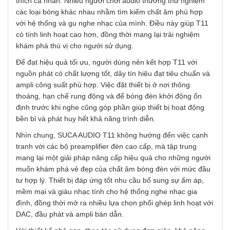
thích cá nhân. Nhiều người chơi audio thường thử nghiệm
các loại bóng khác nhau nhằm tìm kiếm chất âm phù hợp
với hệ thống và gu nghe nhạc của mình. Điều này giúp T11
có tính linh hoạt cao hơn, đồng thời mang lại trải nghiệm
khám phá thú vị cho người sử dụng.
Để đạt hiệu quả tối ưu, người dùng nên kết hợp T11 với
nguồn phát có chất lượng tốt, dây tín hiệu đạt tiêu chuẩn và
ampli công suất phù hợp. Việc đặt thiết bị ở nơi thông
thoáng, hạn chế rung động và để bóng đèn khởi động ổn
định trước khi nghe cũng góp phần giúp thiết bị hoạt động
bền bỉ và phát huy hết khả năng trình diễn.
Nhìn chung, SUCA AUDIO T11 không hướng đến việc cạnh
tranh với các bộ preamplifier đèn cao cấp, mà tập trung
mang lại một giải pháp nâng cấp hiệu quả cho những người
muốn khám phá vẻ đẹp của chất âm bóng đèn với mức đầu
tư hợp lý. Thiết bị đáp ứng tốt nhu cầu bổ sung sự ấm áp,
mềm mại và giàu nhạc tính cho hệ thống nghe nhạc gia
đình, đồng thời mở ra nhiều lựa chọn phối ghép linh hoạt với
DAC, đầu phát và ampli bán dẫn.