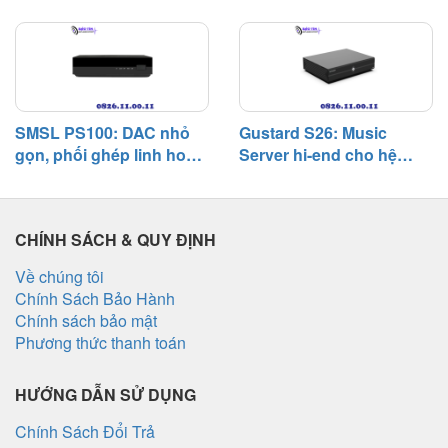
âm tự nhiên và khả năng
giàu nhạc tính và khả
player dưới 1.000 USD.
phối ghép linh hoạt
năng phối ghép rộng
SMSL PS100: DAC nhỏ
Gustard S26: Music
gọn, phối ghép linh hoạt,
Server hi-end cho hệ
chất âm cân bằng trong
thống digital, chú trọng
hệ thống phổ thông
độ tĩnh và khả năng phối
ghép
CHÍNH SÁCH & QUY ĐỊNH
Về chúng tôi
Chính Sách Bảo Hành
Chính sách bảo mật
Phương thức thanh toán
HƯỚNG DẪN SỬ DỤNG
Chính Sách Đổi Trả