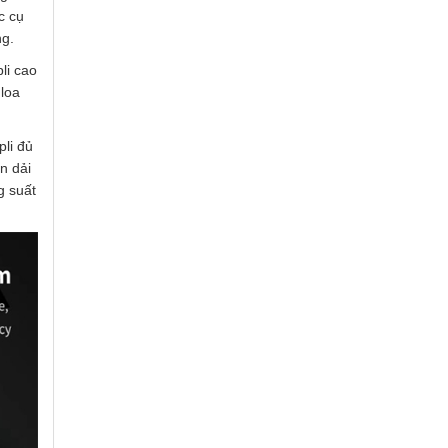
c cụ
ng.
li cao
 loa
li đủ
n dải
g suất