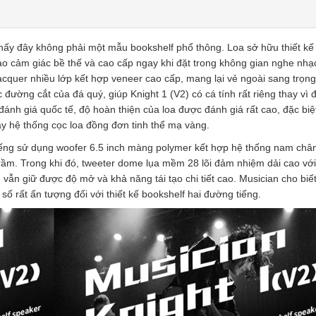
thấy đây không phải một mẫu bookshelf phổ thông. Loa sở hữu thiết kế
ạo cảm giác bề thế và cao cấp ngay khi đặt trong không gian nghe nhạ
acquer nhiều lớp kết hợp veneer cao cấp, mang lại vẻ ngoài sang trọng
đường cắt của đá quý, giúp Knight 1 (V2) có cá tính rất riêng thay vì đ
đánh giá quốc tế, độ hoàn thiện của loa được đánh giá rất cao, đặc biệ
y hệ thống cọc loa đồng đơn tinh thể mạ vàng.
 tiếng sử dụng woofer 6.5 inch màng polymer kết hợp hệ thống nam ch
rầm. Trong khi đó, tweeter dome lụa mềm 28 lõi đảm nhiệm dải cao với
ẫn giữ được độ mở và khả năng tái tạo chi tiết cao. Musician cho biết
ố rất ấn tượng đối với thiết kế bookshelf hai đường tiếng.