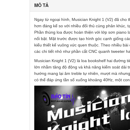
MÔ TẢ
Ngay từ ngoại hình, Musician Knight 1 (V2) đã cho 
hơn đáng kể so với nhiều đối thủ cùng phân khúc, t
Phần thùng loa được hoàn thiện với lớp sơn piano l
nổi bật. Mặt trước được tạo hình góc cạnh giống các 
kiểu thiết kế vuông vức quen thuộc. Theo nhiều bài 
các chi tiết nhỏ như phần cắt CNC quanh tweeter ha
Musician Knight 1 (V2) là loa bookshelf hai đường
lớn nhằm tăng độ động và khả năng kiểm soát dải t
hướng mang lại âm treble tự nhiên, mượt mà nhưng v
có thể đáp ứng tần số xuống khoảng 40Hz, một con s