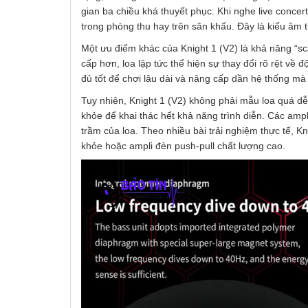
gian ba chiều khá thuyết phục. Khi nghe live concer
trong phòng thu hay trên sân khấu. Đây là kiểu âm 
Một ưu điểm khác của Knight 1 (V2) là khả năng “sca
cấp hơn, loa lập tức thể hiện sự thay đổi rõ rệt về 
đủ tốt để chơi lâu dài và nâng cấp dần hệ thống mà
Tuy nhiên, Knight 1 (V2) không phải mẫu loa quá 
khỏe để khai thác hết khả năng trình diễn. Các amp
trầm của loa. Theo nhiều bài trải nghiệm thực tế, Kn
khỏe hoặc ampli đèn push-pull chất lượng cao.