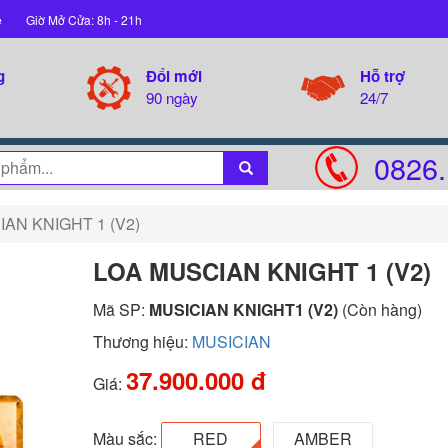
ệ
Giờ Mở Cửa: 8h - 21h
g
Đổi mới
Hỗ trợ
90 ngày
24/7
0826.
AN KNIGHT 1 (V2)
LOA MUSCIAN KNIGHT 1 (V2)
Mã SP:
MUSICIAN KNIGHT1 (V2)
(Còn hàng)
Thương hiệu:
MUSICIAN
37.900.000 đ
Giá:
Màu sắc:
RED
AMBER