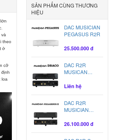
SẢN PHẨM CÙNG THƯƠNG
HIỆU
 lớn
DAC MUSICIAN
c.
PEGASUS R2R
 và
i theo
25.500.000 đ
t ở
DAC R2R
âm cỡ
MUSICAN
 định
DRACO
 loa
Liên hệ
DAC R2R
MUSICIAN
PEGASUS II
26.100.000 đ