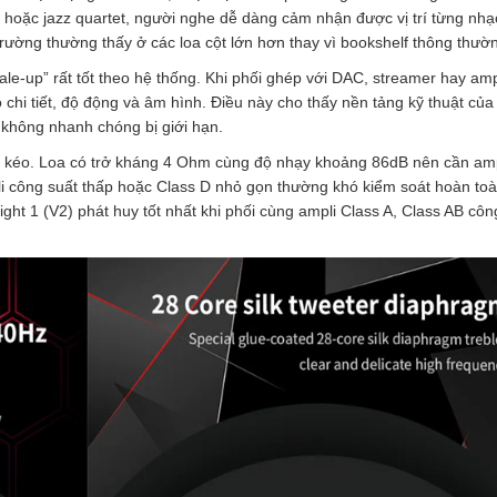
t hoặc jazz quartet, người nghe dễ dàng cảm nhận được vị trí từng nhạ
trường thường thấy ở các loa cột lớn hơn thay vì bookshelf thông thườ
le-up” rất tốt theo hệ thống. Khi phối ghép với DAC, streamer hay amp
độ chi tiết, độ động và âm hình. Điều này cho thấy nền tảng kỹ thuật của
 không nhanh chóng bị giới hạn.
dễ kéo. Loa có trở kháng 4 Ohm cùng độ nhạy khoảng 86dB nên cần amp
li công suất thấp hoặc Class D nhỏ gọn thường khó kiểm soát hoàn toà
ight 1 (V2) phát huy tốt nhất khi phối cùng ampli Class A, Class AB côn