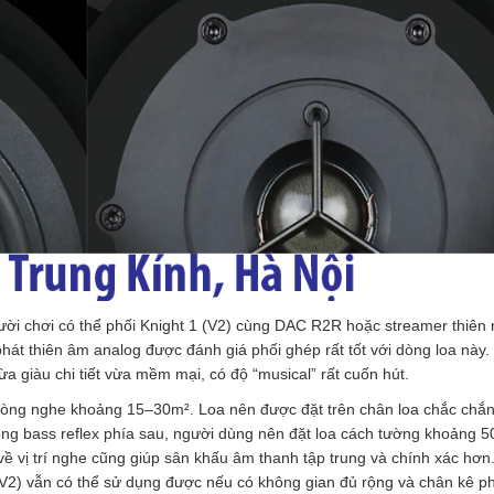
ời chơi có thể phối Knight 1 (V2) cùng DAC R2R hoặc streamer thiên
t thiên âm analog được đánh giá phối ghép rất tốt với dòng loa này.
a giàu chi tiết vừa mềm mại, có độ “musical” rất cuốn hút.
phòng nghe khoảng 15–30m². Loa nên được đặt trên chân loa chắc chắ
ổng bass reflex phía sau, người dùng nên đặt loa cách tường khoảng 
ề vị trí nghe cũng giúp sân khấu âm thanh tập trung và chính xác hơn.
1 (V2) vẫn có thể sử dụng được nếu có không gian đủ rộng và chân kê p