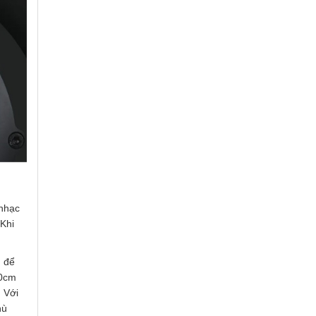
 nhạc
 Khi
n để
50cm
 Với
hù