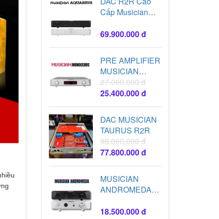
DAC R2R Cao
Cấp Musician
Aquarius cực
đỉnh
69.900.000 đ
PRE AMPLIFIER
MUSICIAN
MONOCEROS
27.000.000 đ
25.400.000 đ
DAC MUSICIAN
TAURUS R2R
98.000.000 đ
77.800.000 đ
nhiều
MUSICIAN
ớng
ANDROMEDA
AMPLIFIER
18.500.000 đ