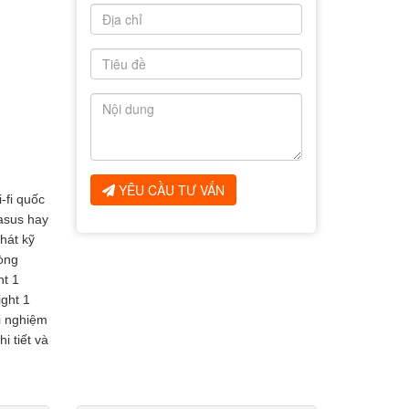
YÊU CẦU TƯ VẤN
-fi quốc
asus hay
hát kỹ
dòng
ht 1
ght 1
ải nghiệm
i tiết và