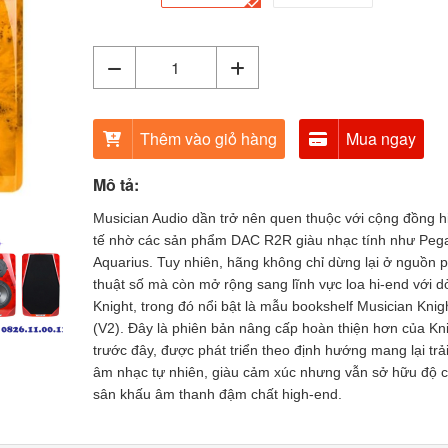
Thêm vào giỏ hàng
Mua ngay
Mô tả:
Musician Audio dần trở nên quen thuộc với cộng đồng hi
tế nhờ các sản phẩm DAC R2R giàu nhạc tính như Peg
Aquarius. Tuy nhiên, hãng không chỉ dừng lại ở nguồn p
thuật số mà còn mở rộng sang lĩnh vực loa hi-end với 
Knight, trong đó nổi bật là mẫu bookshelf Musician Knig
(V2). Đây là phiên bản nâng cấp hoàn thiện hơn của Kni
trước đây, được phát triển theo định hướng mang lại tr
âm nhạc tự nhiên, giàu cảm xúc nhưng vẫn sở hữu độ ch
sân khấu âm thanh đậm chất high-end.