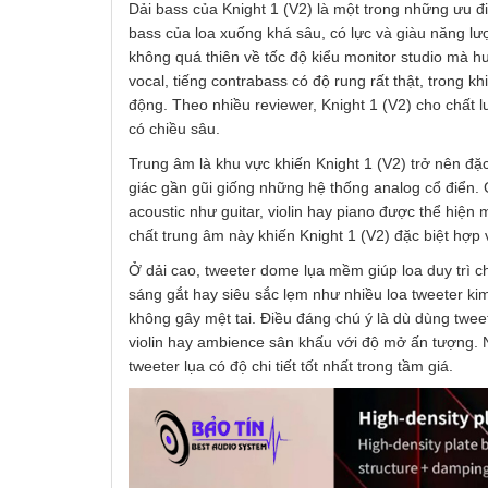
Dải bass của Knight 1 (V2) là một trong những ưu đi
bass của loa xuống khá sâu, có lực và giàu năng l
không quá thiên về tốc độ kiểu monitor studio mà hư
vocal, tiếng contrabass có độ rung rất thật, trong 
động. Theo nhiều reviewer, Knight 1 (V2) cho chất 
có chiều sâu.
Trung âm là khu vực khiến Knight 1 (V2) trở nên đặ
giác gần gũi giống những hệ thống analog cổ điển.
acoustic như guitar, violin hay piano được thể hiệ
chất trung âm này khiến Knight 1 (V2) đặc biệt hợp v
Ở dải cao, tweeter dome lụa mềm giúp loa duy trì ch
sáng gắt hay siêu sắc lẹm như nhiều loa tweeter kim 
không gây mệt tai. Điều đáng chú ý là dù dùng tweete
violin hay ambience sân khấu với độ mở ấn tượng. 
tweeter lụa có độ chi tiết tốt nhất trong tầm giá.