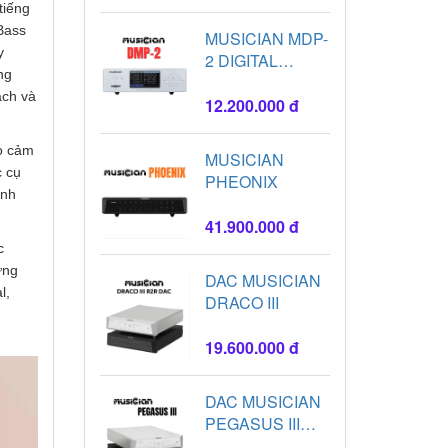
tiếng
Bass
MUSICIAN MDP-
y
2 DIGITAL
ng
PLAYER
ạch và
12.200.000 đ
ạo cảm
MUSICIAN
c cụ
PHEONIX
ính
41.900.000 đ
c
ưng
DAC MUSICIAN
l,
DRACO III
19.600.000 đ
DAC MUSICIAN
PEGASUS III
R2R