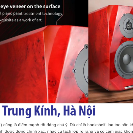
 cũng là điểm mạnh rất đáng chú ý. Dù chỉ là bookshelf, loa tạo sân 
nh được dựng chính xác, nhạc cụ tách lớp rõ ràng và có cảm giác khô