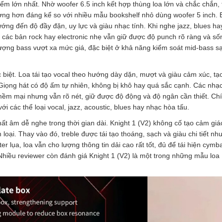
ểm lớn nhất. Nhờ woofer 6.5 inch kết hợp thùng loa lớn và chắc chắn, 
ượng hơn đáng kể so với nhiều mẫu bookshelf nhỏ dùng woofer 5 inch. 
ớng đến độ đầy đặn, uy lực và giàu nhạc tính. Khi nghe jazz, blues ha
khi các bản rock hay electronic nhẹ vẫn giữ được độ punch rõ ràng và số
lượng bass vượt xa mức giá, đặc biệt ở khả năng kiểm soát mid-bass s
c biệt. Loa tái tạo vocal theo hướng dày dặn, mượt và giàu cảm xúc, t
 Giọng hát có độ ấm tự nhiên, không bị khô hay quá sắc cạnh. Các nhạ
n mềm mại nhưng vẫn rõ nét, giữ được độ động và độ ngân cần thiết. Ch
ới các thể loại vocal, jazz, acoustic, blues hay nhạc hòa tấu.
ất âm dễ nghe trong thời gian dài. Knight 1 (V2) không cố tạo cảm giá
loại. Thay vào đó, treble được tái tạo thoáng, sạch và giàu chi tiết nh
r lụa, loa vẫn cho lượng thông tin dải cao rất tốt, đủ để tái hiện cymba
Nhiều reviewer còn đánh giá Knight 1 (V2) là một trong những mẫu loa