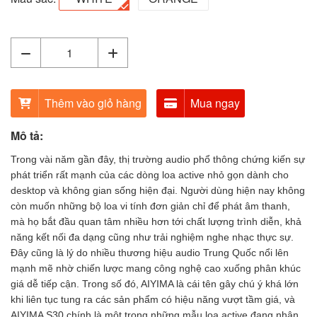
Thêm vào giỏ hàng
Mua ngay
Mô tả:
Trong vài năm gần đây, thị trường audio phổ thông chứng kiến sự
phát triển rất mạnh của các dòng loa active nhỏ gọn dành cho
desktop và không gian sống hiện đại. Người dùng hiện nay không
còn muốn những bộ loa vi tính đơn giản chỉ để phát âm thanh,
mà họ bắt đầu quan tâm nhiều hơn tới chất lượng trình diễn, khả
năng kết nối đa dạng cũng như trải nghiệm nghe nhạc thực sự.
Đây cũng là lý do nhiều thương hiệu audio Trung Quốc nổi lên
mạnh mẽ nhờ chiến lược mang công nghệ cao xuống phân khúc
giá dễ tiếp cận. Trong số đó, AIYIMA là cái tên gây chú ý khá lớn
khi liên tục tung ra các sản phẩm có hiệu năng vượt tầm giá, và
AIYIMA S30 chính là một trong những mẫu loa active đang nhận