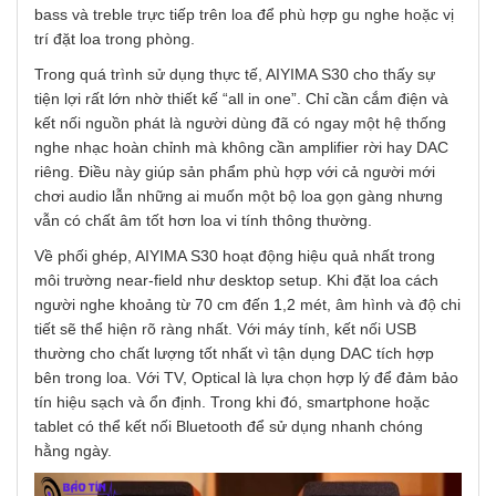
bass và treble trực tiếp trên loa để phù hợp gu nghe hoặc vị
trí đặt loa trong phòng.
Trong quá trình sử dụng thực tế, AIYIMA S30 cho thấy sự
tiện lợi rất lớn nhờ thiết kế “all in one”. Chỉ cần cắm điện và
kết nối nguồn phát là người dùng đã có ngay một hệ thống
nghe nhạc hoàn chỉnh mà không cần amplifier rời hay DAC
riêng. Điều này giúp sản phẩm phù hợp với cả người mới
chơi audio lẫn những ai muốn một bộ loa gọn gàng nhưng
vẫn có chất âm tốt hơn loa vi tính thông thường.
Về phối ghép, AIYIMA S30 hoạt động hiệu quả nhất trong
môi trường near-field như desktop setup. Khi đặt loa cách
người nghe khoảng từ 70 cm đến 1,2 mét, âm hình và độ chi
tiết sẽ thể hiện rõ ràng nhất. Với máy tính, kết nối USB
thường cho chất lượng tốt nhất vì tận dụng DAC tích hợp
bên trong loa. Với TV, Optical là lựa chọn hợp lý để đảm bảo
tín hiệu sạch và ổn định. Trong khi đó, smartphone hoặc
tablet có thể kết nối Bluetooth để sử dụng nhanh chóng
hằng ngày.