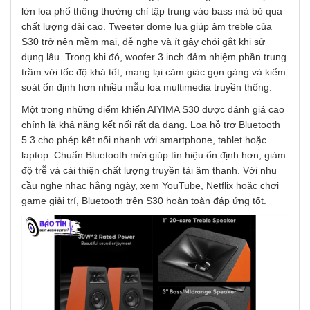
lớn loa phổ thông thường chỉ tập trung vào bass mà bỏ qua
chất lượng dải cao. Tweeter dome lụa giúp âm treble của
S30 trở nên mềm mại, dễ nghe và ít gây chói gắt khi sử
dụng lâu. Trong khi đó, woofer 3 inch đảm nhiệm phần trung
trầm với tốc độ khá tốt, mang lại cảm giác gọn gàng và kiểm
soát ổn định hơn nhiều mẫu loa multimedia truyền thống.
Một trong những điểm khiến AIYIMA S30 được đánh giá cao
chính là khả năng kết nối rất đa dạng. Loa hỗ trợ Bluetooth
5.3 cho phép kết nối nhanh với smartphone, tablet hoặc
laptop. Chuẩn Bluetooth mới giúp tín hiệu ổn định hơn, giảm
độ trễ và cải thiện chất lượng truyền tải âm thanh. Với nhu
cầu nghe nhạc hằng ngày, xem YouTube, Netflix hoặc chơi
game giải trí, Bluetooth trên S30 hoàn toàn đáp ứng tốt.