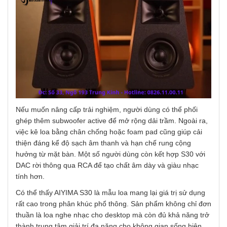
Nếu muốn nâng cấp trải nghiệm, người dùng có thể phối
ghép thêm subwoofer active để mở rộng dải trầm. Ngoài ra,
việc kê loa bằng chân chống hoặc foam pad cũng giúp cải
thiện đáng kể độ sạch âm thanh và hạn chế rung cộng
hưởng từ mặt bàn. Một số người dùng còn kết hợp S30 với
DAC rời thông qua RCA để tạo chất âm dày và giàu nhạc
tính hơn.
Có thể thấy AIYIMA S30 là mẫu loa mang lại giá trị sử dụng
rất cao trong phân khúc phổ thông. Sản phẩm không chỉ đơn
thuần là loa nghe nhạc cho desktop mà còn đủ khả năng trở
thành trung tâm giải trí đa năng cho không gian sống hiện