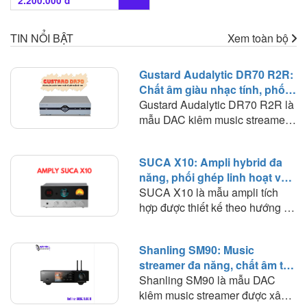
2.200.000 đ
TIN NỔI BẬT
Xem toàn bộ
Gustard Audalytic DR70 R2R:
Chất âm giàu nhạc tính, phối
ghép linh hoạt trong hệ thống
Gustard Audalytic DR70 R2R là
nghe nhạc số
mẫu DAC kiêm music streamer
hướng tới người chơi muốn đơn
giản hóa hệ thống nhưng vẫn
SUCA X10: Ampli hybrid đa
duy trì chất lượng giải mã ở mức
năng, phối ghép linh hoạt và
cao. Thay vì phải sử dụng riêng
chất âm giàu màu sắc
SUCA X10 là mẫu ampli tích
network streamer và DAC, DR70
hợp được thiết kế theo hướng đa
tích hợp cả hai chức năng trong
năng, kết hợp trong cùng một
một chassis nhỏ gọn. Quan
thân máy nhỏ gọn nhiều chức
trọng hơn, thiết bị sử dụng kiến
Shanling SM90: Music
năng gồm DAC, preamp sử
trúc R2R discrete cho PCM, kết
streamer đa năng, chất âm tự
dụng bóng đèn, ampli công suất
hợp khả năng giải mã DSD
nhiên và khả năng phối ghép
Shanling SM90 là mẫu DAC
và headphone amplifier. Cách
native, đầu ra RCA và XLR,
linh hoạt
kiêm music streamer được xây
tiếp cận này giúp X10 hướng tới
Ethernet, USB cùng Bluetooth.