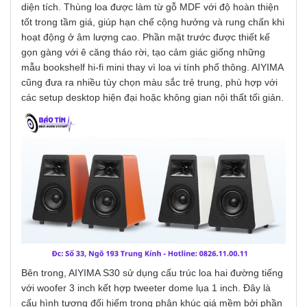
diện tích. Thùng loa được làm từ gỗ MDF với độ hoàn thiện
tốt trong tầm giá, giúp hạn chế cộng hưởng và rung chấn khi
hoạt động ở âm lượng cao. Phần mặt trước được thiết kế
gọn gàng với ê căng tháo rời, tạo cảm giác giống những
mẫu bookshelf hi-fi mini thay vì loa vi tính phổ thông. AIYIMA
cũng đưa ra nhiều tùy chọn màu sắc trẻ trung, phù hợp với
các setup desktop hiện đại hoặc không gian nội thất tối giản.
Bên trong, AIYIMA S30 sử dụng cấu trúc loa hai đường tiếng
với woofer 3 inch kết hợp tweeter dome lụa 1 inch. Đây là
cấu hình tương đối hiếm trong phân khúc giá mềm bởi phần