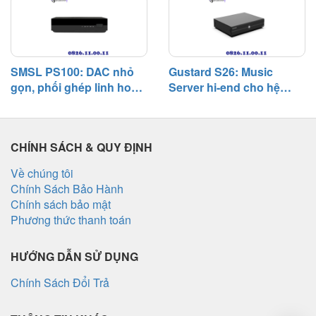
SMSL PS100: DAC nhỏ
Gustard S26: Music
gọn, phối ghép linh hoạt,
Server hi-end cho hệ
chất âm cân bằng trong
thống digital, chú trọng
hệ thống phổ thông
độ tĩnh và khả năng phối
ghép
CHÍNH SÁCH & QUY ĐỊNH
Về chúng tôi
Chính Sách Bảo Hành
Chính sách bảo mật
Phương thức thanh toán
HƯỚNG DẪN SỬ DỤNG
Chính Sách Đổi Trả