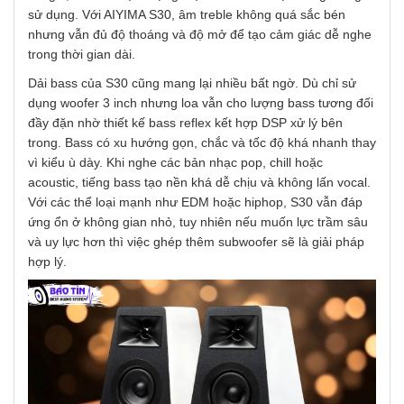
sử dụng. Với AIYIMA S30, âm treble không quá sắc bén
nhưng vẫn đủ độ thoáng và độ mở để tạo cảm giác dễ nghe
trong thời gian dài.
Dải bass của S30 cũng mang lại nhiều bất ngờ. Dù chỉ sử
dụng woofer 3 inch nhưng loa vẫn cho lượng bass tương đối
đầy đặn nhờ thiết kế bass reflex kết hợp DSP xử lý bên
trong. Bass có xu hướng gọn, chắc và tốc độ khá nhanh thay
vì kiểu ù dày. Khi nghe các bản nhạc pop, chill hoặc
acoustic, tiếng bass tạo nền khá dễ chịu và không lấn vocal.
Với các thể loại mạnh như EDM hoặc hiphop, S30 vẫn đáp
ứng ổn ở không gian nhỏ, tuy nhiên nếu muốn lực trầm sâu
và uy lực hơn thì việc ghép thêm subwoofer sẽ là giải pháp
hợp lý.