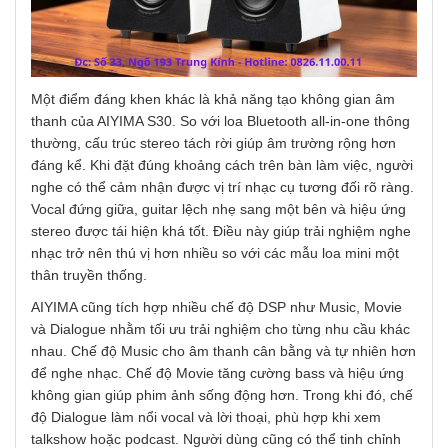
Một điểm đáng khen khác là khả năng tạo không gian âm
thanh của AIYIMA S30. So với loa Bluetooth all-in-one thông
thường, cấu trúc stereo tách rời giúp âm trường rộng hơn
đáng kể. Khi đặt đúng khoảng cách trên bàn làm việc, người
nghe có thể cảm nhận được vị trí nhạc cụ tương đối rõ ràng.
Vocal đứng giữa, guitar lệch nhẹ sang một bên và hiệu ứng
stereo được tái hiện khá tốt. Điều này giúp trải nghiệm nghe
nhạc trở nên thú vị hơn nhiều so với các mẫu loa mini một
thân truyền thống.
AIYIMA cũng tích hợp nhiều chế độ DSP như Music, Movie
và Dialogue nhằm tối ưu trải nghiệm cho từng nhu cầu khác
nhau. Chế độ Music cho âm thanh cân bằng và tự nhiên hơn
để nghe nhạc. Chế độ Movie tăng cường bass và hiệu ứng
không gian giúp phim ảnh sống động hơn. Trong khi đó, chế
độ Dialogue làm nổi vocal và lời thoại, phù hợp khi xem
talkshow hoặc podcast. Người dùng cũng có thể tinh chỉnh