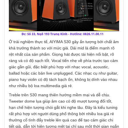
Ở trải nghiệm thực tế, AIYIMA S30 gây ấn tượng bởi chất âm
khá trưởng thành so với mức giá. Dải mid là điểm mạnh rõ
rệt nhất của sản phẩm. Giọng hát được tái hiện nổi bật, rõ
ràng và có độ sạch tốt. Vocal tiến nhẹ về phía trước tạo cảm
giác gần gũi, đặc biệt phù hợp với nhạc vocal, acoustic,
ballad hoặc các bản live unplugged. Các nhạc cụ như guitar,
piano hay violin có độ tách bạch ổn, không bị dính vào nhau
như nhiều bộ loa multimedia giá rẻ.
Treble trên S30 mang thiên hướng mềm mại và dễ chịu.
Tweeter dome lụa giúp âm cao có độ mượt tương đối tốt,
hạn chế hiện tượng chói gắt khi nghe lâu. Đây là kiểu tuning
rất phù hợp với người dùng phổ thông bởi nhiều loa giá rẻ
thường cố tình đẩy treble lên quá cao để tạo cảm giác chi
tiết giả, dẫn tới hiện tượng mệt tai chỉ sau một thời gian ngắn