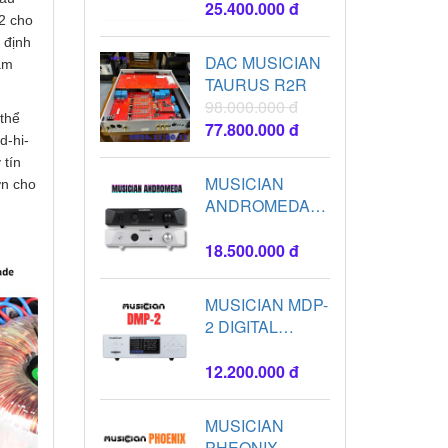
25.400.000 đ
32 cho
 định
DAC MUSICIAN
ằm
TAURUS R2R
98.000.000 đ
 thể
77.800.000 đ
d-hi-
 tín
MUSICIAN
ơn cho
ANDROMEDA
AMPLIFIER
18.500.000 đ
MUSICIAN MDP-
2 DIGITAL
PLAYER
12.200.000 đ
MUSICIAN
PHEONIX