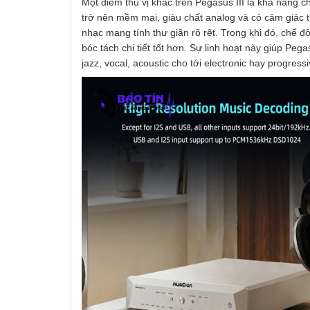
Một điểm thú vị khác trên Pegasus III là khả năn
trở nên mềm mại, giàu chất analog và có cảm giác 
nhạc mang tính thư giãn rõ rệt. Trong khi đó, chế 
bóc tách chi tiết tốt hơn. Sự linh hoạt này giúp Pe
jazz, vocal, acoustic cho tới electronic hay progressi