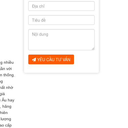
YÊU CẦU TƯ VẤN
g nhiều
gần với
n thống.
ng
hất nhờ
giá
u Âu hay
, hãng
hiên
t lượng
ao cấp