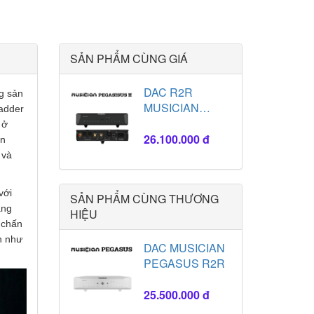
SẢN PHẨM CÙNG GIÁ
DAC R2R
ng sản
MUSICIAN
ladder
PEGASUS II
 ở
26.100.000 đ
ền
 và
với
SẢN PHẨM CÙNG THƯƠNG
àng
HIỆU
 chấn
an như
DAC MUSICIAN
PEGASUS R2R
25.500.000 đ