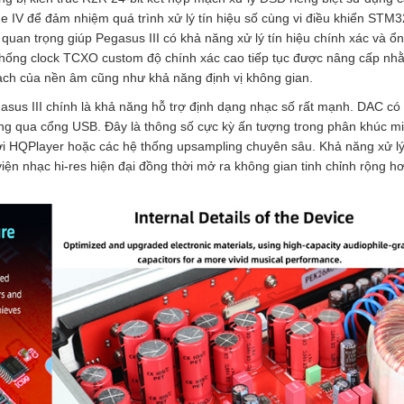
ne IV để đảm nhiệm quá trình xử lý tín hiệu số cùng vi điều khiển STM
quan trọng giúp Pegasus III có khả năng xử lý tín hiệu chính xác và ổn
thống clock TCXO custom độ chính xác cao tiếp tục được nâng cấp nh
 sạch của nền âm cũng như khả năng định vị không gian.
sus III chính là khả năng hỗ trợ định dạng nhạc số rất mạnh. DAC có
g qua cổng USB. Đây là thông số cực kỳ ấn tượng trong phân khúc mi
ơi HQPlayer hoặc các hệ thống upsampling chuyên sâu. Khả năng xử lý
 viện nhạc hi-res hiện đại đồng thời mở ra không gian tinh chỉnh rộng h