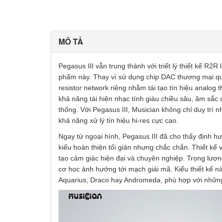
MÔ TẢ
Pegasus III vẫn trung thành với triết lý thiết kế R2
phẩm này. Thay vì sử dụng chip DAC thương mại que
resistor network riêng nhằm tái tạo tín hiệu analo
khả năng tái hiện nhạc tính giàu chiều sâu, âm sắc
thống. Với Pegasus III, Musician không chỉ duy trì 
khả năng xử lý tín hiệu hi-res cực cao.
Ngay từ ngoại hình, Pegasus III đã cho thấy định 
kiểu hoàn thiện tối giản nhưng chắc chắn. Thiết kế
tạo cảm giác hiện đại và chuyên nghiệp. Trọng lượn
cơ học ảnh hưởng tới mạch giải mã. Kiểu thiết kế nà
Aquarius, Draco hay Andromeda, phù hợp với những 