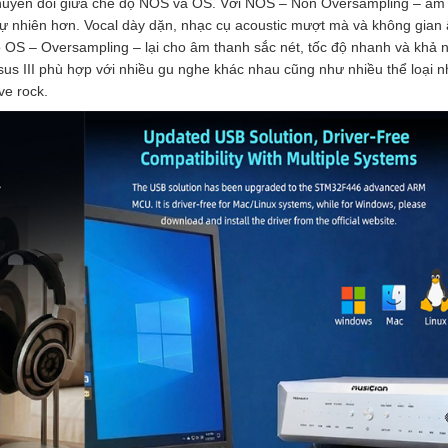
g chuyển đổi giữa chế độ NOS và OS. Với NOS – Non Oversampling – âm
tự nhiên hơn. Vocal dày dặn, nhạc cụ acoustic mượt mà và không gian
độ OS – Oversampling – lại cho âm thanh sắc nét, tốc độ nhanh và khả 
gasus III phù hợp với nhiều gu nghe khác nhau cũng như nhiều thể loại n
ve rock.