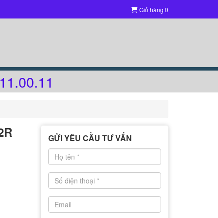
Giỏ hàng
0
11.00.11
2R
GỬI YÊU CẦU TƯ VẤN