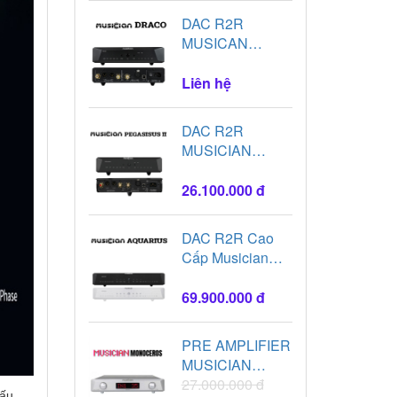
DAC R2R
MUSICAN
DRACO
Liên hệ
DAC R2R
MUSICIAN
PEGASUS II
26.100.000 đ
DAC R2R Cao
Cấp Musician
Aquarius cực
đỉnh
69.900.000 đ
PRE AMPLIFIER
MUSICIAN
MONOCEROS
27.000.000 đ
cấu