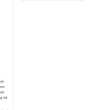
 và
hơn
với
ng hệ