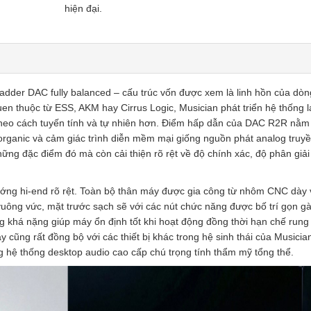
hiện đại.
R ladder DAC fully balanced – cấu trúc vốn được xem là linh hồn của dò
n thuộc từ ESS, AKM hay Cirrus Logic, Musician phát triển hệ thống 
g theo cách tuyến tính và tự nhiên hơn. Điểm hấp dẫn của DAC R2R nằm
 organic và cảm giác trình diễn mềm mại giống nguồn phát analog truy
những đặc điểm đó mà còn cải thiện rõ rệt về độ chính xác, độ phân giải
hướng hi-end rõ rệt. Toàn bộ thân máy được gia công từ nhôm CNC dày 
 vuông vức, mặt trước sạch sẽ với các nút chức năng được bố trí gọn g
g khá nặng giúp máy ổn định tốt khi hoạt động đồng thời hạn chế rung
y cũng rất đồng bộ với các thiết bị khác trong hệ sinh thái của Musici
hệ thống desktop audio cao cấp chú trọng tính thẩm mỹ tổng thể.