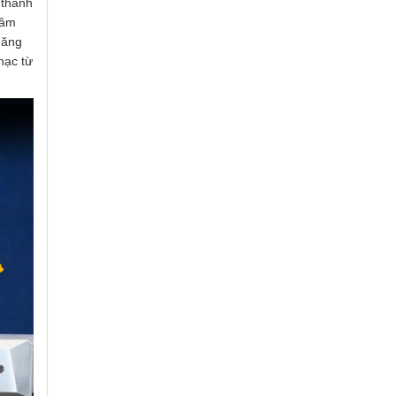
 thanh
 âm
năng
hạc từ