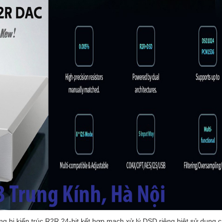
ng bị kiến trúc R2R 24-bit kết hợp mạch xử lý DSD riêng biệt sử dụng 