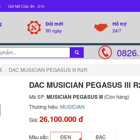
ệ
Giờ Mở Cửa: 8h - 21h
g
Đổi mới
Hỗ trợ
90 ngày
24/7
0826.
R
DAC MUSICIAN PEGASUS III R2R
DAC MUSICIAN PEGASUS III R
Mã SP:
MUSICIAN PEGASUS III
(Còn hàng)
Thương hiệu:
MUSICIAN
26.100.000 đ
Giá:
Màu sắc:
ĐEN
BẠC