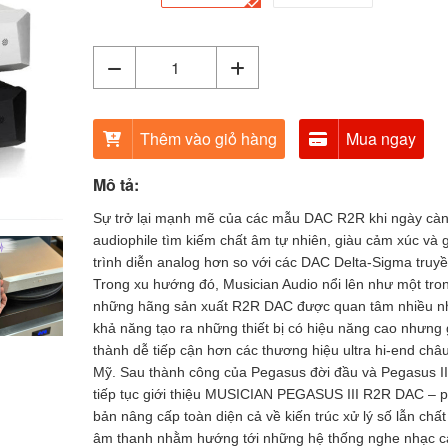
Thêm vào giỏ hàng
Mua ngay
Mô tả:
Sự trở lại mạnh mẽ của các mẫu DAC R2R khi ngày càn
audiophile tìm kiếm chất âm tự nhiên, giàu cảm xúc và 
trình diễn analog hơn so với các DAC Delta-Sigma truyề
Trong xu hướng đó, Musician Audio nổi lên như một tro
những hãng sản xuất R2R DAC được quan tâm nhiều n
khả năng tạo ra những thiết bị có hiệu năng cao nhưng 
thành dễ tiếp cận hơn các thương hiệu ultra hi-end châ
Mỹ. Sau thành công của Pegasus đời đầu và Pegasus II
tiếp tục giới thiệu MUSICIAN PEGASUS III R2R DAC – p
bản nâng cấp toàn diện cả về kiến trúc xử lý số lẫn chấ
âm thanh nhằm hướng tới những hệ thống nghe nhạc c