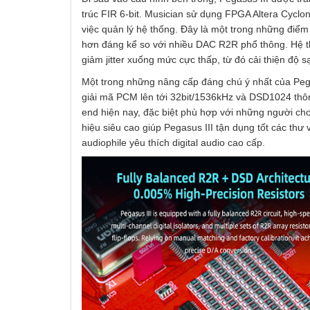
trúc FIR 6-bit. Musician sử dụng FPGA Altera Cyclo
việc quản lý hệ thống. Đây là một trong những điểm 
hơn đáng kể so với nhiều DAC R2R phổ thông. Hệ 
giảm jitter xuống mức cực thấp, từ đó cải thiện độ
Một trong những nâng cấp đáng chú ý nhất của Pega
giải mã PCM lên tới 32bit/1536kHz và DSD1024 thôn
end hiện nay, đặc biệt phù hợp với những người ch
hiệu siêu cao giúp Pegasus III tận dụng tốt các thư
audiophile yêu thích digital audio cao cấp.